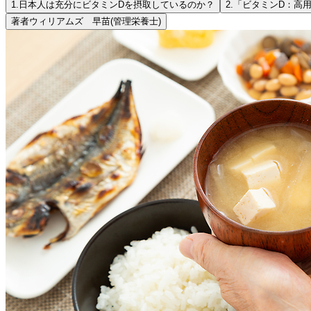
1.
日本人は充分にビタミンDを摂取しているのか？
2.
「ビタミンD：高
著者
ウィリアムズ 早苗
(管理栄養士)