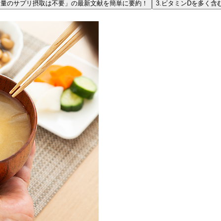
用量のサプリ摂取は不要」の最新文献を簡単に要約！
3.
ビタミンDを多く含