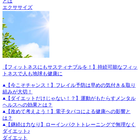
とは
エクササイズ
【フィットネスにもサスティナブルを！】持続可能なフィッ
トネスで人も地球も健康に
【今こそチャンス！】フレイル予防は早めの気付き＆取り
組みが大切！
【ダイエットだけじゃない！？】運動がもたらすメンタル
ヘルスへの効果とは？
【改めて考えよう！】電子タバコによる健康への影響と
は？
【継続は力なり】ローインパクトトレーニングで無理なく
ダイエット♪
ダイエット