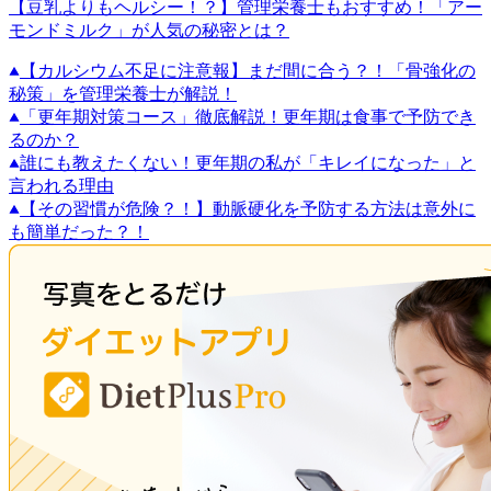
【豆乳よりもヘルシー！？】管理栄養士もおすすめ！「アー
モンドミルク」が人気の秘密とは？
【カルシウム不足に注意報】まだ間に合う？！「骨強化の
秘策」を管理栄養士が解説！
「更年期対策コース」徹底解説！更年期は食事で予防でき
るのか？
誰にも教えたくない！更年期の私が「キレイになった」と
言われる理由
【その習慣が危険？！】動脈硬化を予防する方法は意外に
も簡単だった？！