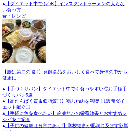
【ダイエット中でもOK】インスタントラーメンの太らな
い食べ方
食・レシピ
【腸は第二の脳!?】発酵食品をおいしく食べて身体の中から
健康に
【手づくりパン】ダイエット中でも食べやすい◎お手軽手
づくりパン5選
【高たんぱく質＆低脂質◎】鶏むね肉を満喫！1週間ダイ
エット献立◎
【手軽に魚を食べたい】冷凍サバの栄養効果とおすすめレ
シピをご紹介
【子供の健康は食育にあり!】学校給食が肥満に及ぼす影響