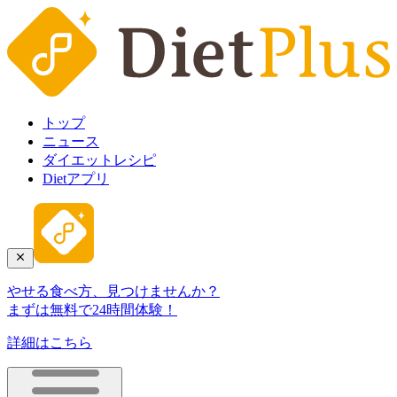
トップ
ニュース
ダイエットレシピ
Dietアプリ
やせる食べ方、見つけませんか？
まずは無料で24時間体験！
詳細はこちら