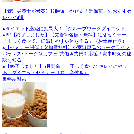
【管理栄養士が考案】超時短！やせる「常備菜」のおすすめ
レシピ4選
ダイエット継続に効果大！「グループワークダイエット」
PR
【終了しました】【先着70名様：無料】妊活セミナー
「正しく食べて、妊娠しやすい体を作る」（お土産付き）
【セミナー開催！参加費無料】小室淑恵氏のワークライフ
バランス･トーク＠カフェ”共働き夫婦を応援！家事時短の秘
訣を知る”
【終了しました】5月開催！「正しく食べてキレイにやせ
る」ダイエットセミナー（お土産付き）
更年期対策