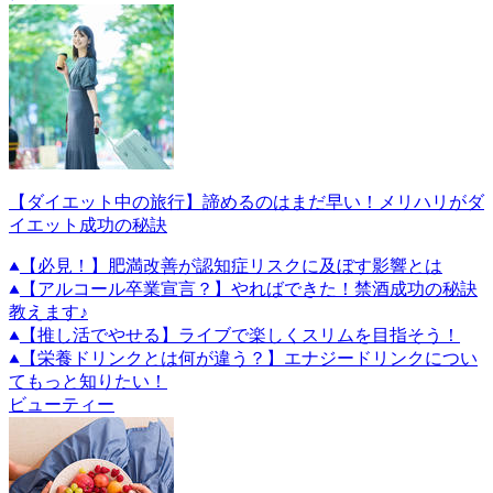
【ダイエット中の旅行】諦めるのはまだ早い！メリハリがダ
イエット成功の秘訣
【必見！】肥満改善が認知症リスクに及ぼす影響とは
【アルコール卒業宣言？】やればできた！禁酒成功の秘訣
教えます♪
【推し活でやせる】ライブで楽しくスリムを目指そう！
【栄養ドリンクとは何が違う？】エナジードリンクについ
てもっと知りたい！
ビューティー