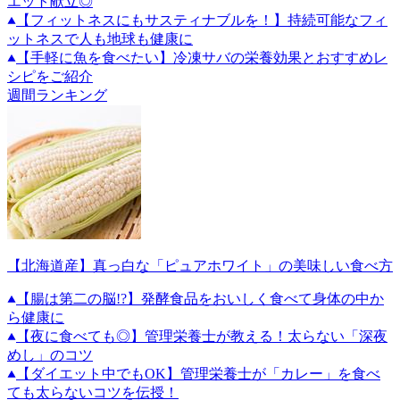
エット献立◎
【フィットネスにもサスティナブルを！】持続可能なフィ
ットネスで人も地球も健康に
【手軽に魚を食べたい】冷凍サバの栄養効果とおすすめレ
シピをご紹介
週間ランキング
【北海道産】真っ白な「ピュアホワイト」の美味しい食べ方
【腸は第二の脳!?】発酵食品をおいしく食べて身体の中か
ら健康に
【夜に食べても◎】管理栄養士が教える！太らない「深夜
めし」のコツ
【ダイエット中でもOK】管理栄養士が「カレー」を食べ
ても太らないコツを伝授！