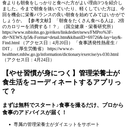
食よりも朝食をしっかりと食べた方がよい理由3つを紹介し
ました。今まで朝食を抜いていたり、軽くしていた方は、今
回を機会に栄養バランスの良い朝食を始めてみてはいかがで
しょうか。 【参考文献】 「朝食をたくさん食べる人は、2倍
のカロリーを消費する！？」（国立健康・栄養研究所）
https://www.nibiohn.go.jp/eiken/linkdediet/news/FMPro%3F-
db=NEWS.fp5&-Format=detail.htm&kibanID=69726&-lay=lay&-
Find.html （アクセス日：4月20日） 「食事誘発性熱産生 /
DIT」（厚生労働省） https://www.e-
healthnet.mhlw.go.jp/information/dictionary/exercise/ys-030.html
（アクセス日：4月24日）
【やせ習慣が身につく】管理栄養士が
食生活をコーディネートするアプリっ
て？
まずは無料でスタート♪食事を撮るだけ、プロから
食事のアドバイスが届く！
専属の管理栄養士がダイエットをサポート