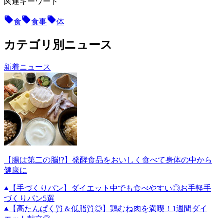
関連キーワード
食
食事
体
カテゴリ別ニュース
新着ニュース
【腸は第二の脳!?】発酵食品をおいしく食べて身体の中から
健康に
【手づくりパン】ダイエット中でも食べやすい◎お手軽手
づくりパン5選
【高たんぱく質＆低脂質◎】鶏むね肉を満喫！1週間ダイ