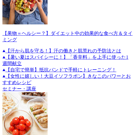
【果物＝ヘルシー？】ダイエット中の効果的な食べ方＆タイ
ミング
【汗から肌を守る！】汗の働きと肌荒れの予防法とは
【暑い夏はスパイシーに！】「香辛料」を上手に使った1
週間献立
【自宅で簡単】抵抗バンドで手軽にトレーニング！
【女性に嬉しい！大豆イソフラボン】きなこのパワーとお
すすめレシピ
セミナー・講座