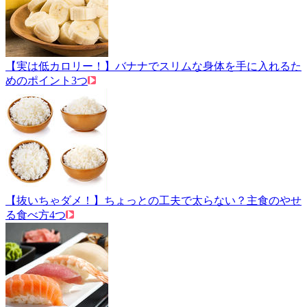
【実は低カロリー！】バナナでスリムな身体を手に入れるた
めのポイント3つ
【抜いちゃダメ！】ちょっとの工夫で太らない？主食のやせ
る食べ方4つ