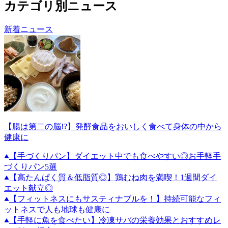
カテゴリ別ニュース
新着ニュース
【腸は第二の脳!?】発酵食品をおいしく食べて身体の中から
健康に
【手づくりパン】ダイエット中でも食べやすい◎お手軽手
づくりパン5選
【高たんぱく質＆低脂質◎】鶏むね肉を満喫！1週間ダイ
エット献立◎
【フィットネスにもサスティナブルを！】持続可能なフィ
ットネスで人も地球も健康に
【手軽に魚を食べたい】冷凍サバの栄養効果とおすすめレ