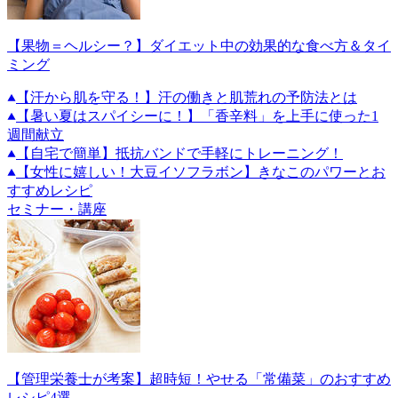
【果物＝ヘルシー？】ダイエット中の効果的な食べ方＆タイ
ミング
【汗から肌を守る！】汗の働きと肌荒れの予防法とは
【暑い夏はスパイシーに！】「香辛料」を上手に使った1
週間献立
【自宅で簡単】抵抗バンドで手軽にトレーニング！
【女性に嬉しい！大豆イソフラボン】きなこのパワーとお
すすめレシピ
セミナー・講座
【管理栄養士が考案】超時短！やせる「常備菜」のおすすめ
レシピ4選