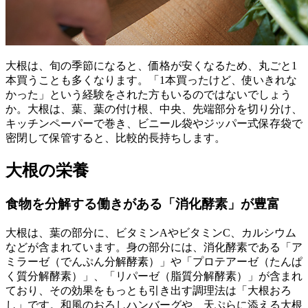
大根は、旬の季節になると、価格が安くなるため、丸ごと1
本買うことも多くなります。「1本買ったけど、使いきれな
かった」という経験をされた方もいるのではないでしょう
か。大根は、葉、葉の付け根、中央、先端部分を切り分け、
キッチンペーパーで巻き、ビニール袋やジッパー式保存袋で
密閉して保管すると、比較的長持ちします。
大根の栄養
食物を分解する働きがある「消化酵素」が豊富
大根は、葉の部分に、ビタミンAやビタミンC、カルシウム
などが含まれています。身の部分には、消化酵素である「ア
ミラーゼ（でんぷん分解酵素）」や「プロテアーゼ（たんぱ
く質分解酵素）」、「リパーゼ（脂質分解酵素）」が含まれ
ており、その効果をもっとも引き出す調理法は「大根おろ
し」です。和風のおろしハンバーグや、天ぷらに添える大根