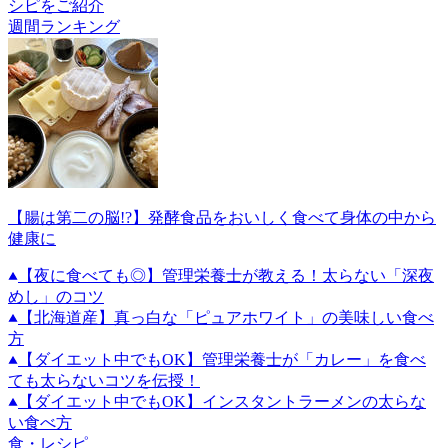
シピをご紹介
週間ランキング
【腸は第二の脳!?】発酵食品をおいしく食べて身体の中から
健康に
【夜に食べても◎】管理栄養士が教える！太らない「深夜
めし」のコツ
【北海道産】真っ白な「ピュアホワイト」の美味しい食べ
方
【ダイエット中でもOK】管理栄養士が「カレー」を食べ
ても太らないコツを伝授！
【ダイエット中でもOK】インスタントラーメンの太らな
い食べ方
食・レシピ