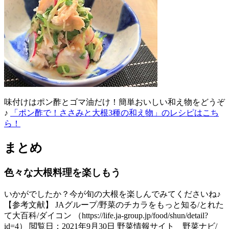
味付けはポン酢とゴマ油だけ！簡単おいしい和え物をどうぞ
♪
「ポン酢で！ささみと大根3種の和え物」のレシピはこち
ら！
まとめ
色々な大根料理を楽しもう
いかがでしたか？今が旬の大根を楽しんでみてくださいね♪
【参考文献】 JAグループ/野菜のチカラをもっと知る/とれた
て大百科/ダイコン （https://life.ja-group.jp/food/shun/detail?
id=4） 閲覧日：2021年9月30日 野菜情報サイト 野菜ナビ/