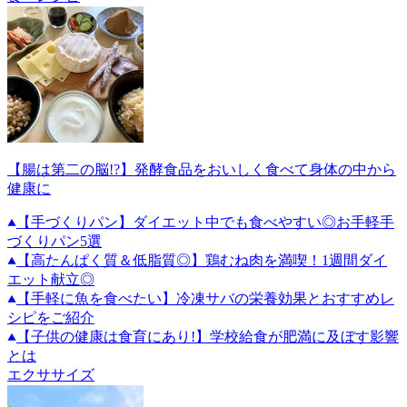
【腸は第二の脳!?】発酵食品をおいしく食べて身体の中から
健康に
【手づくりパン】ダイエット中でも食べやすい◎お手軽手
づくりパン5選
【高たんぱく質＆低脂質◎】鶏むね肉を満喫！1週間ダイ
エット献立◎
【手軽に魚を食べたい】冷凍サバの栄養効果とおすすめレ
シピをご紹介
【子供の健康は食育にあり!】学校給食が肥満に及ぼす影響
とは
エクササイズ