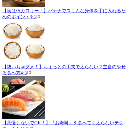
【実は低カロリー！】バナナでスリムな身体を手に入れるた
めのポイント3つ
【抜いちゃダメ！】ちょっとの工夫で太らない？主食のやせ
る食べ方4つ
【我慢しないでOK！】『お寿司』を食べても太らないテク