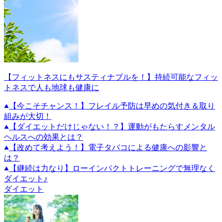
【フィットネスにもサスティナブルを！】持続可能なフィッ
トネスで人も地球も健康に
【今こそチャンス！】フレイル予防は早めの気付き＆取り
組みが大切！
【ダイエットだけじゃない！？】運動がもたらすメンタル
ヘルスへの効果とは？
【改めて考えよう！】電子タバコによる健康への影響と
は？
【継続は力なり】ローインパクトトレーニングで無理なく
ダイエット♪
ダイエット