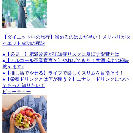
【ダイエット中の旅行】諦めるのはまだ早い！メリハリがダ
イエット成功の秘訣
【必見！】肥満改善が認知症リスクに及ぼす影響とは
【アルコール卒業宣言？】やればできた！禁酒成功の秘訣
教えます♪
【推し活でやせる】ライブで楽しくスリムを目指そう！
【栄養ドリンクとは何が違う？】エナジードリンクについ
てもっと知りたい！
ビューティー