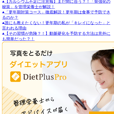
【カルシウム不足に注意報】まだ間に合う？！「骨強化の
秘策」を管理栄養士が解説！
「更年期対策コース」徹底解説！更年期は食事で予防でき
るのか？
誰にも教えたくない！更年期の私が「キレイになった」と
言われる理由
【その習慣が危険？！】動脈硬化を予防する方法は意外に
も簡単だった？！