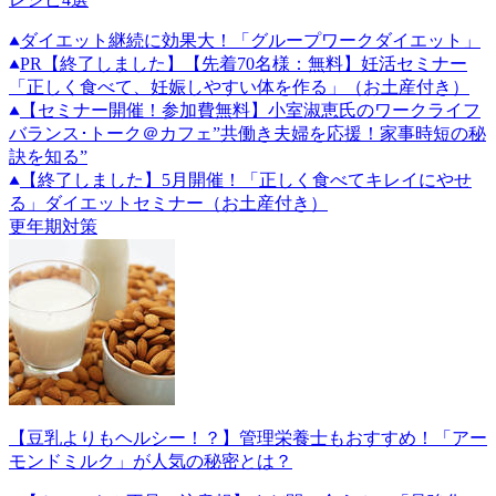
ダイエット継続に効果大！「グループワークダイエット」
PR
【終了しました】【先着70名様：無料】妊活セミナー
「正しく食べて、妊娠しやすい体を作る」（お土産付き）
【セミナー開催！参加費無料】小室淑恵氏のワークライフ
バランス･トーク＠カフェ”共働き夫婦を応援！家事時短の秘
訣を知る”
【終了しました】5月開催！「正しく食べてキレイにやせ
る」ダイエットセミナー（お土産付き）
更年期対策
【豆乳よりもヘルシー！？】管理栄養士もおすすめ！「アー
モンドミルク」が人気の秘密とは？