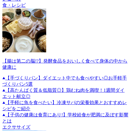
食・レシピ
【腸は第二の脳!?】発酵食品をおいしく食べて身体の中から
健康に
【手づくりパン】ダイエット中でも食べやすい◎お手軽手
づくりパン5選
【高たんぱく質＆低脂質◎】鶏むね肉を満喫！1週間ダイ
エット献立◎
【手軽に魚を食べたい】冷凍サバの栄養効果とおすすめレ
シピをご紹介
【子供の健康は食育にあり!】学校給食が肥満に及ぼす影響
とは
エクササイズ