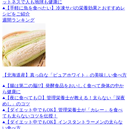
ットネスで人も地球も健康に
【手軽に魚を食べたい】冷凍サバの栄養効果とおすすめレ
シピをご紹介
週間ランキング
【北海道産】真っ白な「ピュアホワイト」の美味しい食べ方
【腸は第二の脳!?】発酵食品をおいしく食べて身体の中か
ら健康に
【夜に食べても◎】管理栄養士が教える！太らない「深夜
めし」のコツ
【ダイエット中でもOK】管理栄養士が「カレー」を食べ
ても太らないコツを伝授！
【ダイエット中でもOK】インスタントラーメンの太らな
い食べ方