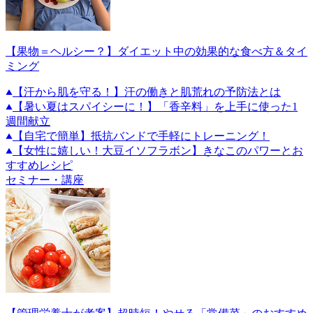
【果物＝ヘルシー？】ダイエット中の効果的な食べ方＆タイ
ミング
【汗から肌を守る！】汗の働きと肌荒れの予防法とは
【暑い夏はスパイシーに！】「香辛料」を上手に使った1
週間献立
【自宅で簡単】抵抗バンドで手軽にトレーニング！
【女性に嬉しい！大豆イソフラボン】きなこのパワーとお
すすめレシピ
セミナー・講座