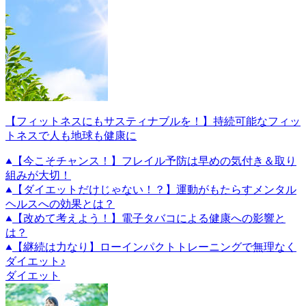
【フィットネスにもサスティナブルを！】持続可能なフィッ
トネスで人も地球も健康に
【今こそチャンス！】フレイル予防は早めの気付き＆取り
組みが大切！
【ダイエットだけじゃない！？】運動がもたらすメンタル
ヘルスへの効果とは？
【改めて考えよう！】電子タバコによる健康への影響と
は？
【継続は力なり】ローインパクトトレーニングで無理なく
ダイエット♪
ダイエット