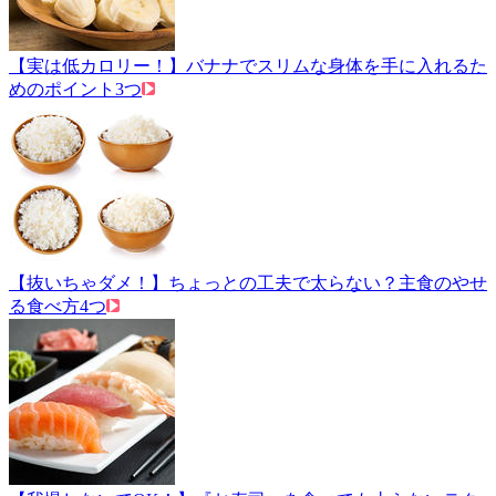
【実は低カロリー！】バナナでスリムな身体を手に入れるた
めのポイント3つ
【抜いちゃダメ！】ちょっとの工夫で太らない？主食のやせ
る食べ方4つ