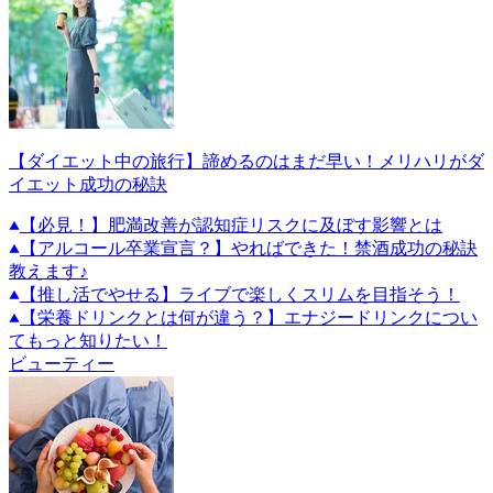
【ダイエット中の旅行】諦めるのはまだ早い！メリハリがダ
イエット成功の秘訣
【必見！】肥満改善が認知症リスクに及ぼす影響とは
【アルコール卒業宣言？】やればできた！禁酒成功の秘訣
教えます♪
【推し活でやせる】ライブで楽しくスリムを目指そう！
【栄養ドリンクとは何が違う？】エナジードリンクについ
てもっと知りたい！
ビューティー