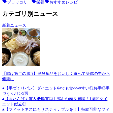
ブロッコリー
栄養
おすすめレシピ
カテゴリ別ニュース
新着ニュース
【腸は第二の脳!?】発酵食品をおいしく食べて身体の中から
健康に
【手づくりパン】ダイエット中でも食べやすい◎お手軽手
づくりパン5選
【高たんぱく質＆低脂質◎】鶏むね肉を満喫！1週間ダイ
エット献立◎
【フィットネスにもサスティナブルを！】持続可能なフィ