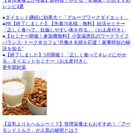
【管理栄養士が考案】超時短！やせる「常備菜」のおすすめ
レシピ4選
ダイエット継続に効果大！「グループワークダイエット」
PR
【終了しました】【先着70名様：無料】妊活セミナー
「正しく食べて、妊娠しやすい体を作る」（お土産付き）
【セミナー開催！参加費無料】小室淑恵氏のワークライフ
バランス･トーク＠カフェ”共働き夫婦を応援！家事時短の秘
訣を知る”
【終了しました】5月開催！「正しく食べてキレイにやせ
る」ダイエットセミナー（お土産付き）
更年期対策
【豆乳よりもヘルシー！？】管理栄養士もおすすめ！「アー
モンドミルク」が人気の秘密とは？