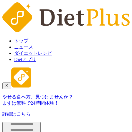
トップ
ニュース
ダイエットレシピ
Dietアプリ
やせる食べ方、見つけませんか？
まずは無料で24時間体験！
詳細はこちら