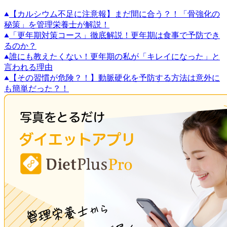
【カルシウム不足に注意報】まだ間に合う？！「骨強化の
秘策」を管理栄養士が解説！
「更年期対策コース」徹底解説！更年期は食事で予防でき
るのか？
誰にも教えたくない！更年期の私が「キレイになった」と
言われる理由
【その習慣が危険？！】動脈硬化を予防する方法は意外に
も簡単だった？！