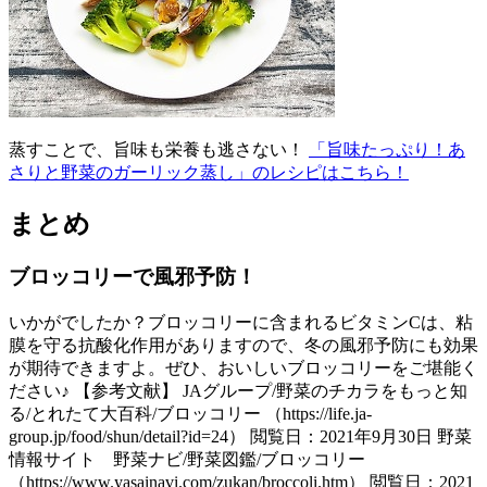
蒸すことで、旨味も栄養も逃さない！
「旨味たっぷり！あ
さりと野菜のガーリック蒸し」のレシピはこちら！
まとめ
ブロッコリーで風邪予防！
いかがでしたか？ブロッコリーに含まれるビタミンCは、粘
膜を守る抗酸化作用がありますので、冬の風邪予防にも効果
が期待できますよ。ぜひ、おいしいブロッコリーをご堪能く
ださい♪ 【参考文献】 JAグループ/野菜のチカラをもっと知
る/とれたて大百科/ブロッコリー （https://life.ja-
group.jp/food/shun/detail?id=24） 閲覧日：2021年9月30日 野菜
情報サイト 野菜ナビ/野菜図鑑/ブロッコリー
（https://www.yasainavi.com/zukan/broccoli.htm） 閲覧日：2021