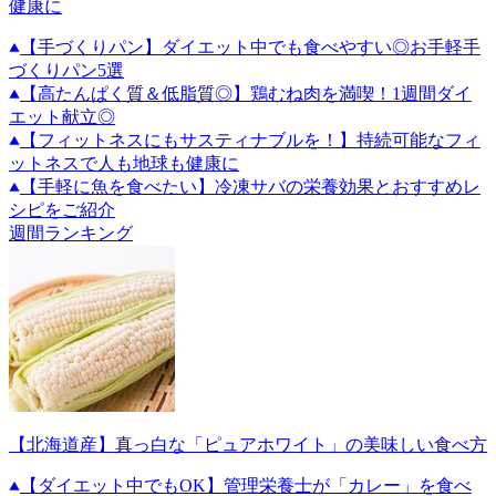
健康に
【手づくりパン】ダイエット中でも食べやすい◎お手軽手
づくりパン5選
【高たんぱく質＆低脂質◎】鶏むね肉を満喫！1週間ダイ
エット献立◎
【フィットネスにもサスティナブルを！】持続可能なフィ
ットネスで人も地球も健康に
【手軽に魚を食べたい】冷凍サバの栄養効果とおすすめレ
シピをご紹介
週間ランキング
【北海道産】真っ白な「ピュアホワイト」の美味しい食べ方
【ダイエット中でもOK】管理栄養士が「カレー」を食べ