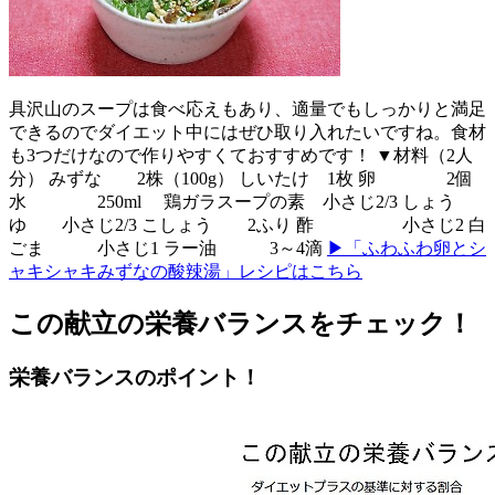
具沢山のスープは食べ応えもあり、適量でもしっかりと満足
できるのでダイエット中にはぜひ取り入れたいですね。食材
も3つだけなので作りやすくておすすめです！ ▼材料（2人
分） みずな 2株（100g） しいたけ 1枚 卵 2個
水 250ml 鶏ガラスープの素 小さじ2/3 しょう
ゆ 小さじ2/3 こしょう 2ふり 酢 小さじ2 白
ごま 小さじ1 ラー油 3～4滴
▶「ふわふわ卵とシ
ャキシャキみずなの酸辣湯」レシピはこちら
この献立の栄養バランスをチェック！
栄養バランスのポイント！