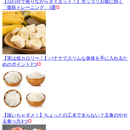
【1日5分で座りながらダイエット！】ポッコリお腹に効く
「腹筋トレーニング」3選
【実は低カロリー！】バナナでスリムな身体を手に入れるた
めのポイント3つ
【抜いちゃダメ！】ちょっとの工夫で太らない？主食のやせ
る食べ方4つ