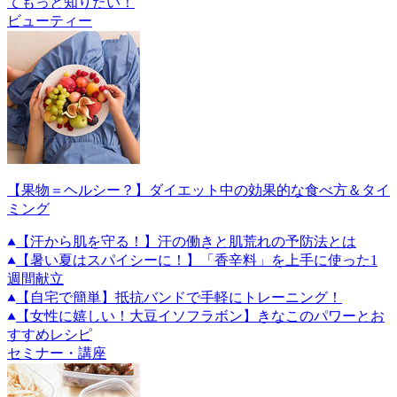
てもっと知りたい！
ビューティー
【果物＝ヘルシー？】ダイエット中の効果的な食べ方＆タイ
ミング
【汗から肌を守る！】汗の働きと肌荒れの予防法とは
【暑い夏はスパイシーに！】「香辛料」を上手に使った1
週間献立
【自宅で簡単】抵抗バンドで手軽にトレーニング！
【女性に嬉しい！大豆イソフラボン】きなこのパワーとお
すすめレシピ
セミナー・講座