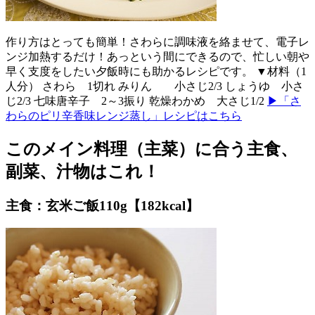
作り方はとっても簡単！さわらに調味液を絡ませて、電子レ
ンジ加熱するだけ！あっという間にできるので、忙しい朝や
早く支度をしたい夕飯時にも助かるレシピです。 ▼材料（1
人分） さわら 1切れ みりん 小さじ2/3 しょうゆ 小さ
じ2/3 七味唐辛子 2～3振り 乾燥わかめ 大さじ1/2
▶「さ
わらのピリ辛香味レンジ蒸し」レシピはこちら
このメイン料理（主菜）に合う主食、
副菜、汁物はこれ！
主食：玄米ご飯110g【182kcal】