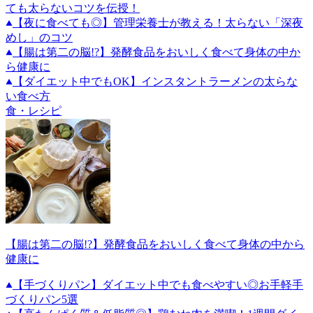
ても太らないコツを伝授！
【夜に食べても◎】管理栄養士が教える！太らない「深夜
めし」のコツ
【腸は第二の脳!?】発酵食品をおいしく食べて身体の中か
ら健康に
【ダイエット中でもOK】インスタントラーメンの太らな
い食べ方
食・レシピ
【腸は第二の脳!?】発酵食品をおいしく食べて身体の中から
健康に
【手づくりパン】ダイエット中でも食べやすい◎お手軽手
づくりパン5選