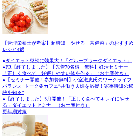
【管理栄養士が考案】超時短！やせる「常備菜」のおすすめ
レシピ4選
ダイエット継続に効果大！「グループワークダイエット」
PR
【終了しました】【先着70名様：無料】妊活セミナー
「正しく食べて、妊娠しやすい体を作る」（お土産付き）
【セミナー開催！参加費無料】小室淑恵氏のワークライフ
バランス･トーク＠カフェ”共働き夫婦を応援！家事時短の秘
訣を知る”
【終了しました】5月開催！「正しく食べてキレイにやせ
る」ダイエットセミナー（お土産付き）
更年期対策