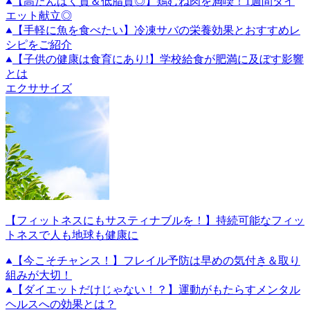
【高たんぱく質＆低脂質◎】鶏むね肉を満喫！1週間ダイ
エット献立◎
【手軽に魚を食べたい】冷凍サバの栄養効果とおすすめレ
シピをご紹介
【子供の健康は食育にあり!】学校給食が肥満に及ぼす影響
とは
エクササイズ
【フィットネスにもサスティナブルを！】持続可能なフィッ
トネスで人も地球も健康に
【今こそチャンス！】フレイル予防は早めの気付き＆取り
組みが大切！
【ダイエットだけじゃない！？】運動がもたらすメンタル
ヘルスへの効果とは？