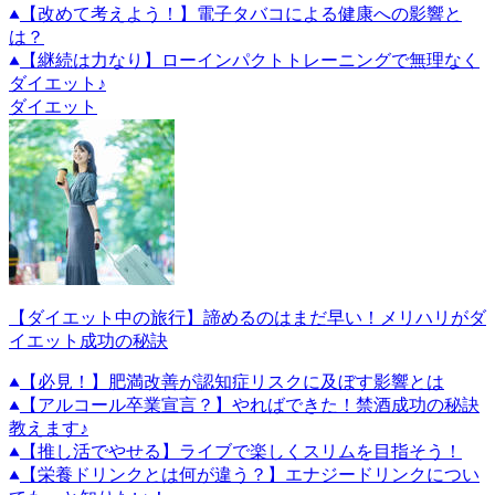
【改めて考えよう！】電子タバコによる健康への影響と
は？
【継続は力なり】ローインパクトトレーニングで無理なく
ダイエット♪
ダイエット
【ダイエット中の旅行】諦めるのはまだ早い！メリハリがダ
イエット成功の秘訣
【必見！】肥満改善が認知症リスクに及ぼす影響とは
【アルコール卒業宣言？】やればできた！禁酒成功の秘訣
教えます♪
【推し活でやせる】ライブで楽しくスリムを目指そう！
【栄養ドリンクとは何が違う？】エナジードリンクについ