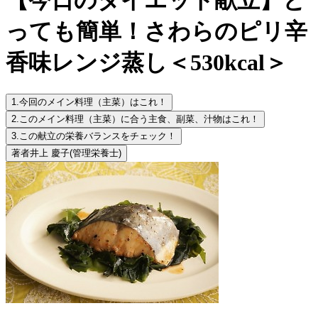
っても簡単！さわらのピリ辛
香味レンジ蒸し＜530kcal＞
1.
今回のメイン料理（主菜）はこれ！
2.
このメイン料理（主菜）に合う主食、副菜、汁物はこれ！
3.
この献立の栄養バランスをチェック！
著者
井上 慶子
(管理栄養士)