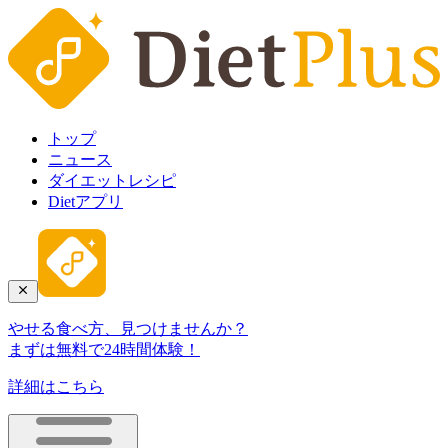
トップ
ニュース
ダイエットレシピ
Dietアプリ
やせる食べ方、見つけませんか？
まずは無料で24時間体験！
詳細はこちら