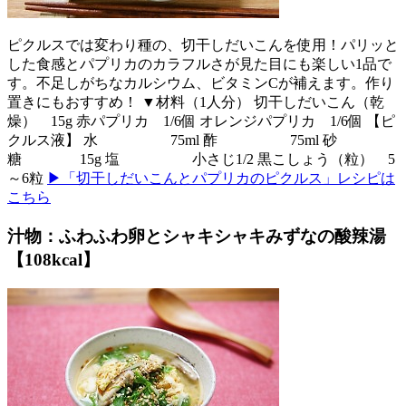
ピクルスでは変わり種の、切干しだいこんを使用！パリッと
した食感とパプリカのカラフルさが見た目にも楽しい1品で
す。不足しがちなカルシウム、ビタミンCが補えます。作り
置きにもおすすめ！ ▼材料（1人分） 切干しだいこん（乾
燥） 15g 赤パプリカ 1/6個 オレンジパプリカ 1/6個 【ピ
クルス液】 水 75ml 酢 75ml 砂
糖 15g 塩 小さじ1/2 黒こしょう（粒） 5
～6粒
▶「切干しだいこんとパプリカのピクルス」レシピは
こちら
汁物：ふわふわ卵とシャキシャキみずなの酸辣湯
【108kcal】