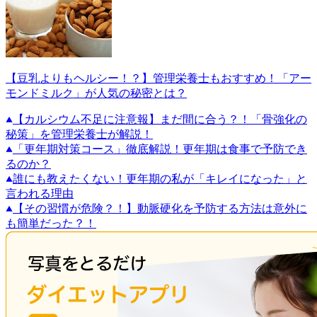
【豆乳よりもヘルシー！？】管理栄養士もおすすめ！「アー
モンドミルク」が人気の秘密とは？
【カルシウム不足に注意報】まだ間に合う？！「骨強化の
秘策」を管理栄養士が解説！
「更年期対策コース」徹底解説！更年期は食事で予防でき
るのか？
誰にも教えたくない！更年期の私が「キレイになった」と
言われる理由
【その習慣が危険？！】動脈硬化を予防する方法は意外に
も簡単だった？！