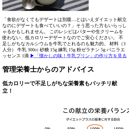
「食欲がなくてもデザートは別腹…とはいえダイエット献立
なのにデザートも食べていいの？」そう思った方もいらっし
ゃるかもしれません。 このレシピはバターや生クリームを
使わない、低カロリーデザートなのでご安心ください。 不
足しがちなカルシウムを牛乳でとれるのも魅力的。 材料（3
人分） 牛乳 300cc 砂糖 15g 練乳 15g 粉ゼラチン 5g バニラエ
ッセンス 1滴
▶「懐かしの味！牛乳プリン」の作り方を見る
管理栄養士からのアドバイス
低カロリーで不足しがちな栄養素もバッチリ献
立！