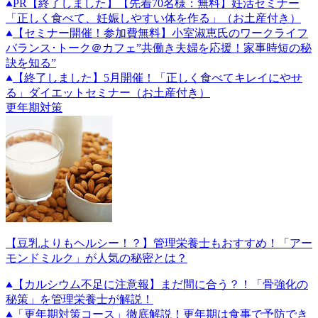
PR
【終了しました】【先着70名様：無料】妊活セミナー
「正しく食べて、妊娠しやすい体を作る」（お土産付き）
【セミナー開催！参加費無料】小室淑恵氏のワークライフ
バランス･トーク＠カフェ”共働き夫婦を応援！家事時短の秘
訣を知る”
【終了しました】5月開催！「正しく食べてキレイにやせ
る」ダイエットセミナー（お土産付き）
更年期対策
【豆乳よりもヘルシー！？】管理栄養士もおすすめ！「アー
モンドミルク」が人気の秘密とは？
【カルシウム不足に注意報】まだ間に合う？！「骨強化の
秘策」を管理栄養士が解説！
「更年期対策コース」徹底解説！更年期は食事で予防でき