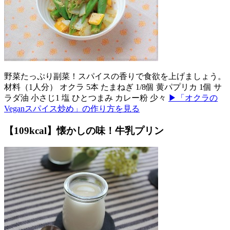
野菜たっぷり副菜！スパイスの香りで食欲を上げましょう。
材料（1人分） オクラ 5本 たまねぎ 1/8個 黄パプリカ 1個 サ
ラダ油 小さじ1 塩 ひとつまみ カレー粉 少々
▶「オクラの
Veganスパイス炒め」の作り方を見る
【109kcal】懐かしの味！牛乳プリン