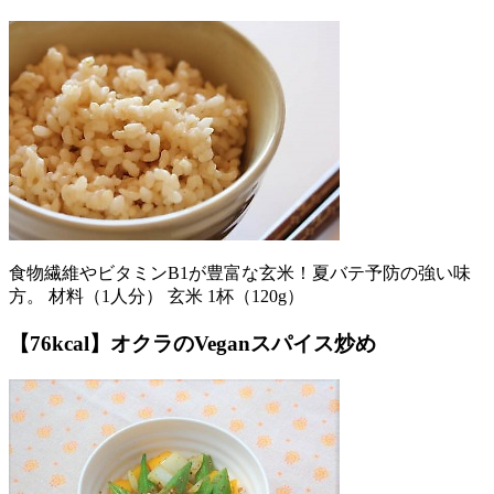
食物繊維やビタミンB1が豊富な玄米！夏バテ予防の強い味
方。 材料（1人分） 玄米 1杯（120g）
【76kcal】オクラのVeganスパイス炒め