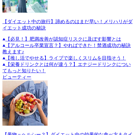
【ダイエット中の旅行】諦めるのはまだ早い！メリハリがダ
イエット成功の秘訣
【必見！】肥満改善が認知症リスクに及ぼす影響とは
【アルコール卒業宣言？】やればできた！禁酒成功の秘訣
教えます♪
【推し活でやせる】ライブで楽しくスリムを目指そう！
【栄養ドリンクとは何が違う？】エナジードリンクについ
てもっと知りたい！
ビューティー
【果物＝ヘルシー？】ダイエット中の効果的な食べ方＆タイ