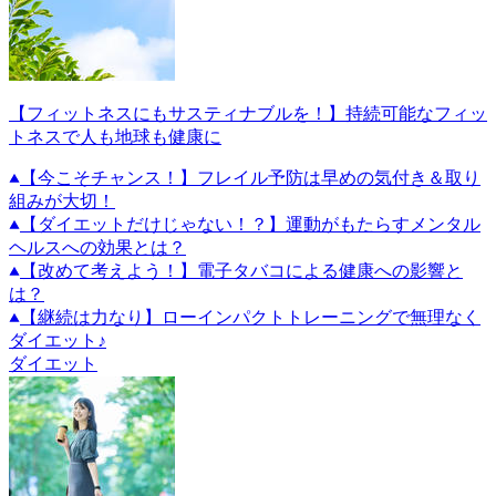
【フィットネスにもサスティナブルを！】持続可能なフィッ
トネスで人も地球も健康に
【今こそチャンス！】フレイル予防は早めの気付き＆取り
組みが大切！
【ダイエットだけじゃない！？】運動がもたらすメンタル
ヘルスへの効果とは？
【改めて考えよう！】電子タバコによる健康への影響と
は？
【継続は力なり】ローインパクトトレーニングで無理なく
ダイエット♪
ダイエット