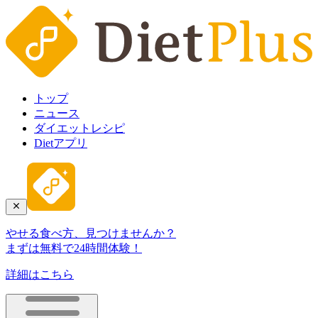
トップ
ニュース
ダイエットレシピ
Dietアプリ
やせる食べ方、見つけませんか？
まずは無料で24時間体験！
詳細はこちら