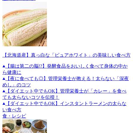
【北海道産】真っ白な「ピュアホワイト」の美味しい食べ方
【腸は第二の脳!?】発酵食品をおいしく食べて身体の中か
ら健康に
【夜に食べても◎】管理栄養士が教える！太らない「深夜
めし」のコツ
【ダイエット中でもOK】管理栄養士が「カレー」を食べ
ても太らないコツを伝授！
【ダイエット中でもOK】インスタントラーメンの太らな
い食べ方
食・レシピ