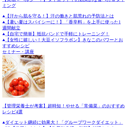
ミング
【汗から肌を守る！】汗の働きと肌荒れの予防法とは
【暑い夏はスパイシーに！】「香辛料」を上手に使った1
週間献立
【自宅で簡単】抵抗バンドで手軽にトレーニング！
【女性に嬉しい！大豆イソフラボン】きなこのパワーとお
すすめレシピ
セミナー・講座
【管理栄養士が考案】超時短！やせる「常備菜」のおすすめ
レシピ4選
ダイエット継続に効果大！「グループワークダイエット」