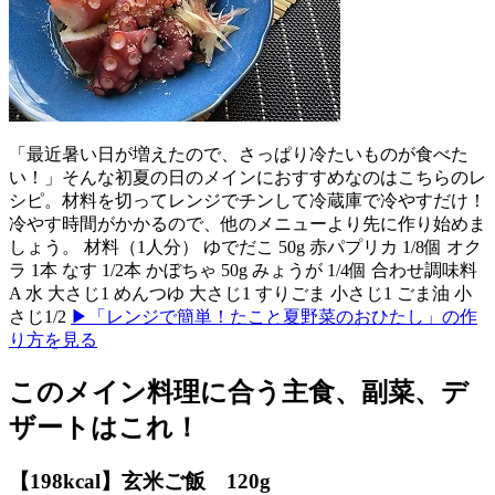
「最近暑い日が増えたので、さっぱり冷たいものが食べた
い！」そんな初夏の日のメインにおすすめなのはこちらのレ
シピ。材料を切ってレンジでチンして冷蔵庫で冷やすだけ！
冷やす時間がかかるので、他のメニューより先に作り始めま
しょう。 材料（1人分） ゆでだこ 50g 赤パプリカ 1/8個 オク
ラ 1本 なす 1/2本 かぼちゃ 50g みょうが 1/4個 合わせ調味料
A 水 大さじ1 めんつゆ 大さじ1 すりごま 小さじ1 ごま油 小
さじ1/2
▶「レンジで簡単！たこと夏野菜のおひたし」の作
り方を見る
このメイン料理に合う主食、副菜、デ
ザートはこれ！
【198kcal】玄米ご飯 120g