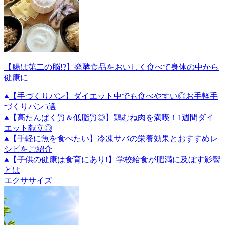
【腸は第二の脳!?】発酵食品をおいしく食べて身体の中から
健康に
【手づくりパン】ダイエット中でも食べやすい◎お手軽手
づくりパン5選
【高たんぱく質＆低脂質◎】鶏むね肉を満喫！1週間ダイ
エット献立◎
【手軽に魚を食べたい】冷凍サバの栄養効果とおすすめレ
シピをご紹介
【子供の健康は食育にあり!】学校給食が肥満に及ぼす影響
とは
エクササイズ