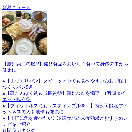
新着ニュース
【腸は第二の脳!?】発酵食品をおいしく食べて身体の中から
健康に
【手づくりパン】ダイエット中でも食べやすい◎お手軽手
づくりパン5選
【高たんぱく質＆低脂質◎】鶏むね肉を満喫！1週間ダイ
エット献立◎
【フィットネスにもサスティナブルを！】持続可能なフィ
ットネスで人も地球も健康に
【手軽に魚を食べたい】冷凍サバの栄養効果とおすすめレ
シピをご紹介
週間ランキング