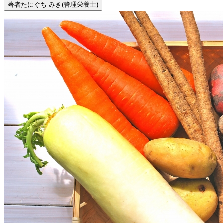
著者
たにぐち みき
(管理栄養士)