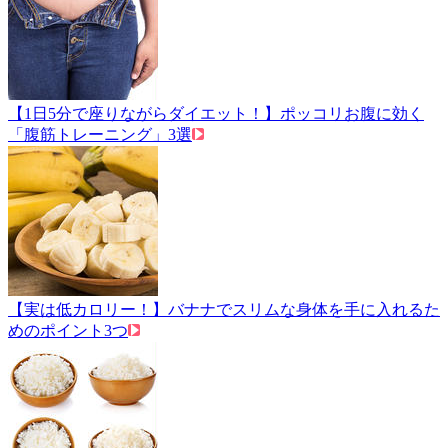
【1日5分で座りながらダイエット！】ポッコリお腹に効く
「腹筋トレーニング」3選
【実は低カロリー！】バナナでスリムな身体を手に入れるた
めのポイント3つ