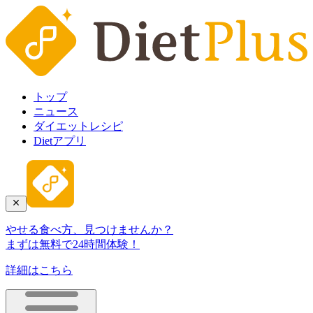
トップ
ニュース
ダイエットレシピ
Dietアプリ
やせる食べ方、見つけませんか？
まずは無料で24時間体験！
詳細はこちら