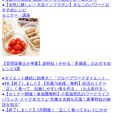
【女性に嬉しい！大豆イソフラボン】きなこのパワーとお
すすめレシピ
セミナー・講座
【管理栄養士が考案】超時短！やせる「常備菜」のおすすめ
レシピ4選
ダイエット継続に効果大！「グループワークダイエット」
PR
【終了しました】【先着70名様：無料】妊活セミナー
「正しく食べて、妊娠しやすい体を作る」（お土産付き）
【セミナー開催！参加費無料】小室淑恵氏のワークライフ
バランス･トーク＠カフェ”共働き夫婦を応援！家事時短の秘
訣を知る”
【終了しました】5月開催！「正しく食べてキレイにやせ