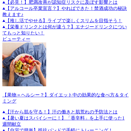
【必見！】肥満改善が認知症リスクに及ぼす影響とは
【アルコール卒業宣言？】やればできた！禁酒成功の秘訣
教えます♪
【推し活でやせる】ライブで楽しくスリムを目指そう！
【栄養ドリンクとは何が違う？】エナジードリンクについ
てもっと知りたい！
ビューティー
【果物＝ヘルシー？】ダイエット中の効果的な食べ方＆タイ
ミング
【汗から肌を守る！】汗の働きと肌荒れの予防法とは
【暑い夏はスパイシーに！】「香辛料」を上手に使った1
週間献立
【自宅で簡単】抵抗バンドで手軽にトレーニング！