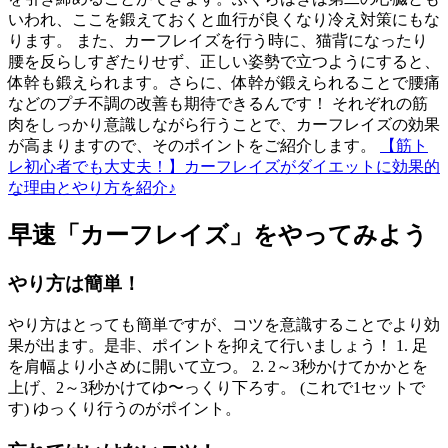
いわれ、ここを鍛えておくと血行が良くなり冷え対策にもな
ります。 また、カーフレイズを行う時に、猫背になったり
腰を反らしすぎたりせず、正しい姿勢で立つようにすると、
体幹も鍛えられます。さらに、体幹が鍛えられることで腰痛
などのプチ不調の改善も期待できるんです！ それぞれの筋
肉をしっかり意識しながら行うことで、カーフレイズの効果
が高まりますので、そのポイントをご紹介します。
【筋ト
レ初心者でも大丈夫！】カーフレイズがダイエットに効果的
な理由とやり方を紹介♪
早速「カーフレイズ」をやってみよう
やり方は簡単！
やり方はとっても簡単ですが、コツを意識することでより効
果が出ます。是非、ポイントを抑えて行いましょう！ 1. 足
を肩幅より小さめに開いて立つ。 2. 2～3秒かけてかかとを
上げ、2～3秒かけてゆ〜っくり下ろす。 (これで1セットで
す) ゆっくり行うのがポイント。