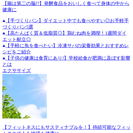
【腸は第二の脳!?】発酵食品をおいしく食べて身体の中から
健康に
【手づくりパン】ダイエット中でも食べやすい◎お手軽手
づくりパン5選
【高たんぱく質＆低脂質◎】鶏むね肉を満喫！1週間ダイ
エット献立◎
【手軽に魚を食べたい】冷凍サバの栄養効果とおすすめレ
シピをご紹介
【子供の健康は食育にあり!】学校給食が肥満に及ぼす影響
とは
エクササイズ
【フィットネスにもサスティナブルを！】持続可能なフィッ