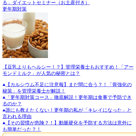
る」ダイエットセミナー（お土産付き）
更年期対策
【豆乳よりもヘルシー！？】管理栄養士もおすすめ！「アー
モンドミルク」が人気の秘密とは？
【カルシウム不足に注意報】まだ間に合う？！「骨強化の
秘策」を管理栄養士が解説！
「更年期対策コース」徹底解説！更年期は食事で予防でき
るのか？
誰にも教えたくない！更年期の私が「キレイになった」と
言われる理由
【その習慣が危険？！】動脈硬化を予防する方法は意外に
も簡単だった？！