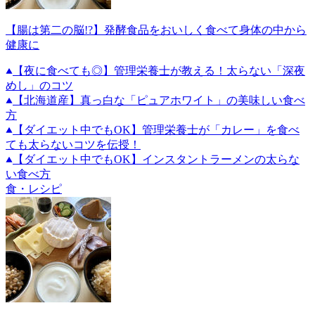
【腸は第二の脳!?】発酵食品をおいしく食べて身体の中から
健康に
【夜に食べても◎】管理栄養士が教える！太らない「深夜
めし」のコツ
【北海道産】真っ白な「ピュアホワイト」の美味しい食べ
方
【ダイエット中でもOK】管理栄養士が「カレー」を食べ
ても太らないコツを伝授！
【ダイエット中でもOK】インスタントラーメンの太らな
い食べ方
食・レシピ