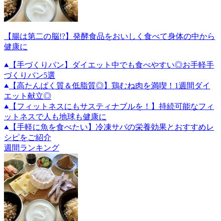
【腸は第二の脳!?】発酵食品をおいしく食べて身体の中から
健康に
【手づくりパン】ダイエット中でも食べやすい◎お手軽手
づくりパン5選
【高たんぱく質＆低脂質◎】鶏むね肉を満喫！1週間ダイ
エット献立◎
【フィットネスにもサスティナブルを！】持続可能なフィ
ットネスで人も地球も健康に
【手軽に魚を食べたい】冷凍サバの栄養効果とおすすめレ
シピをご紹介
週間ランキング