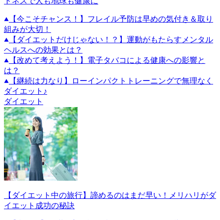
トネスで人も地球も健康に
【今こそチャンス！】フレイル予防は早めの気付き＆取り
組みが大切！
【ダイエットだけじゃない！？】運動がもたらすメンタル
ヘルスへの効果とは？
【改めて考えよう！】電子タバコによる健康への影響と
は？
【継続は力なり】ローインパクトトレーニングで無理なく
ダイエット♪
ダイエット
【ダイエット中の旅行】諦めるのはまだ早い！メリハリがダ
イエット成功の秘訣