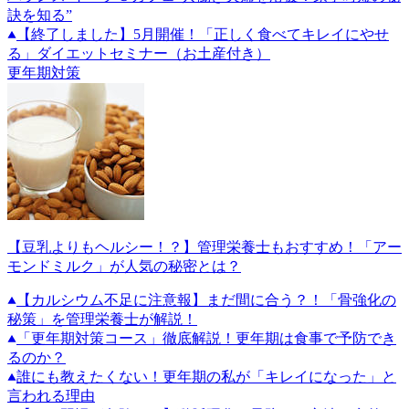
訣を知る”
【終了しました】5月開催！「正しく食べてキレイにやせ
る」ダイエットセミナー（お土産付き）
更年期対策
【豆乳よりもヘルシー！？】管理栄養士もおすすめ！「アー
モンドミルク」が人気の秘密とは？
【カルシウム不足に注意報】まだ間に合う？！「骨強化の
秘策」を管理栄養士が解説！
「更年期対策コース」徹底解説！更年期は食事で予防でき
るのか？
誰にも教えたくない！更年期の私が「キレイになった」と
言われる理由