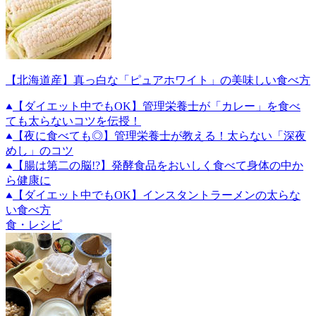
【北海道産】真っ白な「ピュアホワイト」の美味しい食べ方
【ダイエット中でもOK】管理栄養士が「カレー」を食べ
ても太らないコツを伝授！
【夜に食べても◎】管理栄養士が教える！太らない「深夜
めし」のコツ
【腸は第二の脳!?】発酵食品をおいしく食べて身体の中か
ら健康に
【ダイエット中でもOK】インスタントラーメンの太らな
い食べ方
食・レシピ