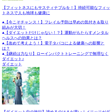
【フィットネスにもサスティナブルを！】持続可能なフィッ
トネスで人も地球も健康に
【今こそチャンス！】フレイル予防は早めの気付き＆取り
組みが大切！
【ダイエットだけじゃない！？】運動がもたらすメンタル
ヘルスへの効果とは？
【改めて考えよう！】電子タバコによる健康への影響と
は？
【継続は力なり】ローインパクトトレーニングで無理なく
ダイエット♪
ダイエット
【ダイエット中の旅行】諦めるのはまだ早い！メリハリがダ