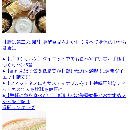
【腸は第二の脳!?】発酵食品をおいしく食べて身体の中から
健康に
【手づくりパン】ダイエット中でも食べやすい◎お手軽手
づくりパン5選
【高たんぱく質＆低脂質◎】鶏むね肉を満喫！1週間ダイ
エット献立◎
【フィットネスにもサスティナブルを！】持続可能なフィ
ットネスで人も地球も健康に
【手軽に魚を食べたい】冷凍サバの栄養効果とおすすめレ
シピをご紹介
週間ランキング