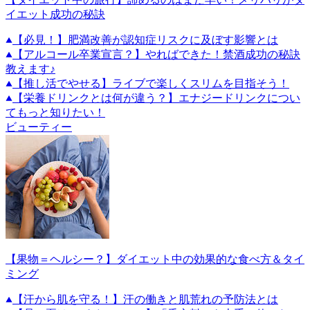
イエット成功の秘訣
【必見！】肥満改善が認知症リスクに及ぼす影響とは
【アルコール卒業宣言？】やればできた！禁酒成功の秘訣
教えます♪
【推し活でやせる】ライブで楽しくスリムを目指そう！
【栄養ドリンクとは何が違う？】エナジードリンクについ
てもっと知りたい！
ビューティー
【果物＝ヘルシー？】ダイエット中の効果的な食べ方＆タイ
ミング
【汗から肌を守る！】汗の働きと肌荒れの予防法とは