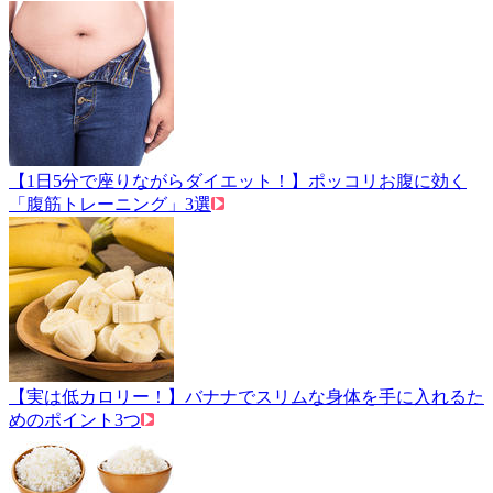
【1日5分で座りながらダイエット！】ポッコリお腹に効く
「腹筋トレーニング」3選
【実は低カロリー！】バナナでスリムな身体を手に入れるた
めのポイント3つ