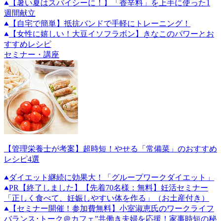
【暑い夏はスパイシーに！】「香辛料」を上手に使った1
週間献立
【自宅で簡単】抵抗バンドで手軽にトレーニング！
【女性に嬉しい！大豆イソフラボン】きなこのパワーとお
すすめレシピ
セミナー・講座
【管理栄養士が考案】超時短！やせる「常備菜」のおすすめ
レシピ4選
ダイエット継続に効果大！「グループワークダイエット」
PR
【終了しました】【先着70名様：無料】妊活セミナー
「正しく食べて、妊娠しやすい体を作る」（お土産付き）
【セミナー開催！参加費無料】小室淑恵氏のワークライフ
バランス･トーク＠カフェ”共働き夫婦を応援！家事時短の秘