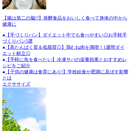
【腸は第二の脳!?】発酵食品をおいしく食べて身体の中から
健康に
【手づくりパン】ダイエット中でも食べやすい◎お手軽手
づくりパン5選
【高たんぱく質＆低脂質◎】鶏むね肉を満喫！1週間ダイ
エット献立◎
【手軽に魚を食べたい】冷凍サバの栄養効果とおすすめレ
シピをご紹介
【子供の健康は食育にあり!】学校給食が肥満に及ぼす影響
とは
エクササイズ