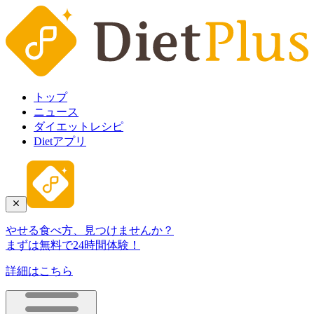
トップ
ニュース
ダイエットレシピ
Dietアプリ
やせる食べ方、見つけませんか？
まずは無料で24時間体験！
詳細はこちら