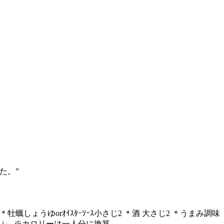
た。”
 ＊牡蠣しょうゆorｵｲｽﾀｰｿｰｽ小さじ2 ＊酒 大さじ2 ＊うまみ調味
i」
※カロリーは一人分に換算