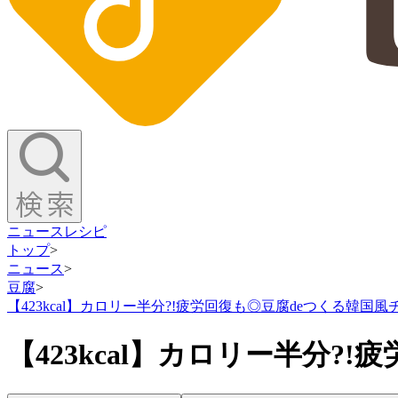
ニュース
レシピ
トップ
>
ニュース
>
豆腐
>
【423kcal】カロリー半分?!疲労回復も◎豆腐deつくる韓国
【423kcal】カロリー半分