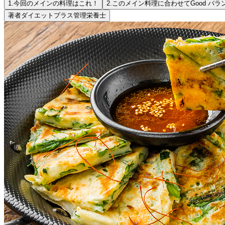
1.
今回のメインの料理はこれ！
2.
このメイン料理に合わせてGood バラ
著者
ダイエットプラス管理栄養士