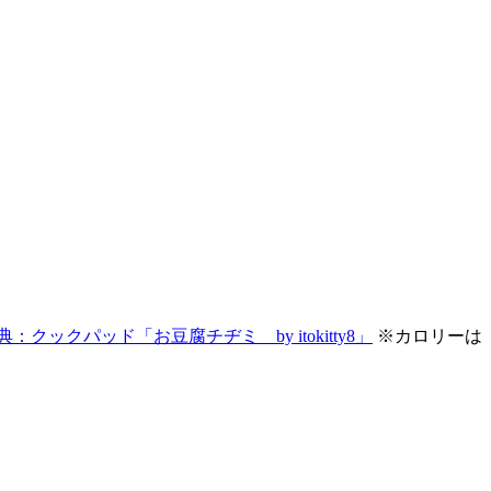
典：クックパッド「お豆腐チヂミ by itokitty8」
※カロリーは