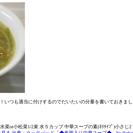
！いつも適当に付けするのでだいたいの分量を書いておきまし
菜or小松菜1/2束 水５カップ 中華スープの素(ﾈﾘﾀｲﾌﾟ)小さじ2
を見る
出典：クックパッド「◆春雨入り中華スープ◆ by ikuko.