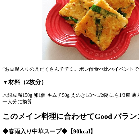
”お豆腐入りの具だくさんチヂミ。ポン酢食べ比べイベントで
▼材料（2枚分）
木綿豆腐150g 卵1個 キムチ50g えのき1/3〜1/2袋 にら1/3束 
一人分に換算
このメイン料理に合わせてGood バラン
◆春雨入り中華スープ◆【90kcal】