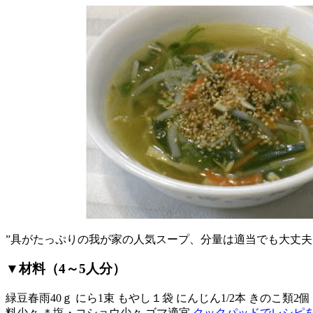
”具がたっぷりの我が家の人気スープ、分量は適当でも大丈夫
▼材料（4～5人分）
緑豆春雨40ｇ にら1束 もやし１袋 にんじん1/2本 きのこ類2個 水
料少々 ＊塩・コショウ少々 ゴマ適宜
クックパッドでレシピ