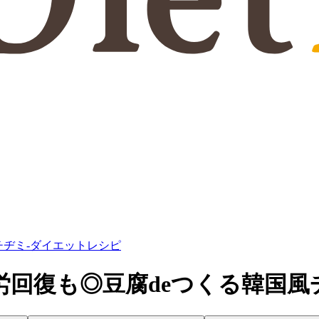
風チヂミ-ダイエットレシピ
?!疲労回復も◎豆腐deつくる韓