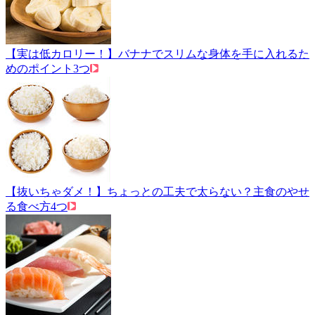
【実は低カロリー！】バナナでスリムな身体を手に入れるた
めのポイント3つ
【抜いちゃダメ！】ちょっとの工夫で太らない？主食のやせ
る食べ方4つ