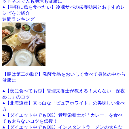
ットネスで人も地球も健康に
【手軽に魚を食べたい】冷凍サバの栄養効果とおすすめレ
シピをご紹介
週間ランキング
【腸は第二の脳!?】発酵食品をおいしく食べて身体の中から
健康に
【夜に食べても◎】管理栄養士が教える！太らない「深夜
めし」のコツ
【北海道産】真っ白な「ピュアホワイト」の美味しい食べ
方
【ダイエット中でもOK】管理栄養士が「カレー」を食べ
ても太らないコツを伝授！
【ダイエット中でもOK】インスタントラーメンの太らな