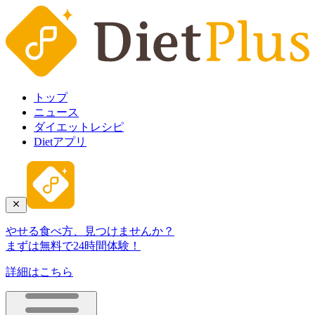
トップ
ニュース
ダイエットレシピ
Dietアプリ
やせる食べ方、見つけませんか？
まずは無料で24時間体験！
詳細はこちら