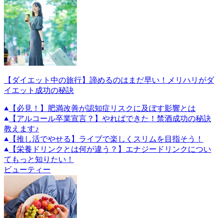
【ダイエット中の旅行】諦めるのはまだ早い！メリハリがダ
イエット成功の秘訣
【必見！】肥満改善が認知症リスクに及ぼす影響とは
【アルコール卒業宣言？】やればできた！禁酒成功の秘訣
教えます♪
【推し活でやせる】ライブで楽しくスリムを目指そう！
【栄養ドリンクとは何が違う？】エナジードリンクについ
てもっと知りたい！
ビューティー