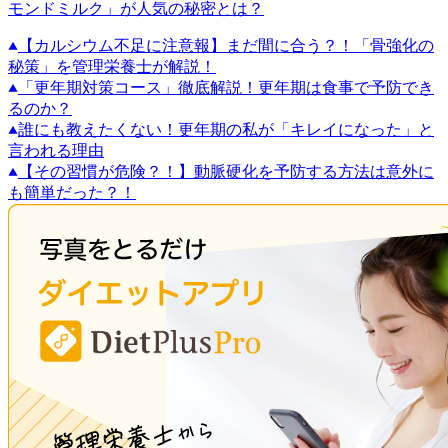
モンドミルク」が人気の秘密とは？
【カルシウム不足に注意報】まだ間に合う？！「骨強化の
秘策」を管理栄養士が解説！
「更年期対策コース」徹底解説！更年期は食事で予防でき
るのか？
誰にも教えたくない！更年期の私が「キレイになった」と
言われる理由
【その習慣が危険？！】動脈硬化を予防する方法は意外に
も簡単だった？！