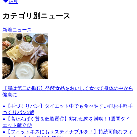
納豆
カテゴリ別ニュース
新着ニュース
【腸は第二の脳!?】発酵食品をおいしく食べて身体の中から
健康に
【手づくりパン】ダイエット中でも食べやすい◎お手軽手
づくりパン5選
【高たんぱく質＆低脂質◎】鶏むね肉を満喫！1週間ダイ
エット献立◎
【フィットネスにもサスティナブルを！】持続可能なフィ