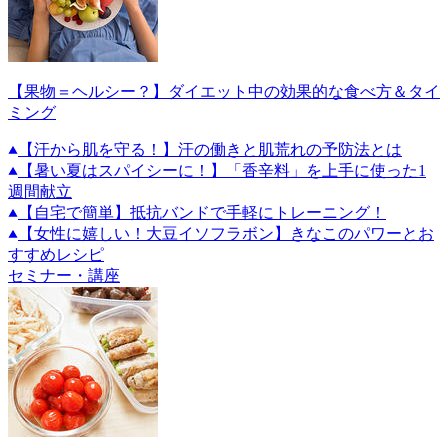
【果物＝ヘルシー？】ダイエット中の効果的な食べ方＆タイ
ミング
【汗から肌を守る！】汗の働きと肌荒れの予防法とは
【暑い夏はスパイシーに！】「香辛料」を上手に使った1
週間献立
【自宅で簡単】抵抗バンドで手軽にトレーニング！
【女性に嬉しい！大豆イソフラボン】きなこのパワーとお
すすめレシピ
セミナー・講座