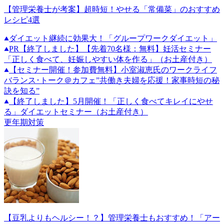
【管理栄養士が考案】超時短！やせる「常備菜」のおすすめ
レシピ4選
ダイエット継続に効果大！「グループワークダイエット」
PR
【終了しました】【先着70名様：無料】妊活セミナー
「正しく食べて、妊娠しやすい体を作る」（お土産付き）
【セミナー開催！参加費無料】小室淑恵氏のワークライフ
バランス･トーク＠カフェ”共働き夫婦を応援！家事時短の秘
訣を知る”
【終了しました】5月開催！「正しく食べてキレイにやせ
る」ダイエットセミナー（お土産付き）
更年期対策
【豆乳よりもヘルシー！？】管理栄養士もおすすめ！「アー