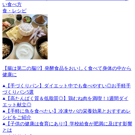
い食べ方
食・レシピ
【腸は第二の脳!?】発酵食品をおいしく食べて身体の中から
健康に
【手づくりパン】ダイエット中でも食べやすい◎お手軽手
づくりパン5選
【高たんぱく質＆低脂質◎】鶏むね肉を満喫！1週間ダイ
エット献立◎
【手軽に魚を食べたい】冷凍サバの栄養効果とおすすめレ
シピをご紹介
【子供の健康は食育にあり!】学校給食が肥満に及ぼす影響
とは