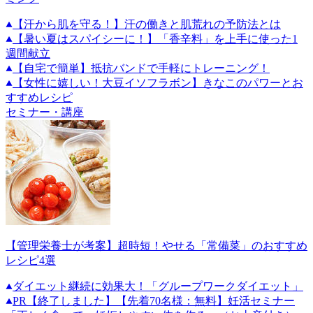
【汗から肌を守る！】汗の働きと肌荒れの予防法とは
【暑い夏はスパイシーに！】「香辛料」を上手に使った1
週間献立
【自宅で簡単】抵抗バンドで手軽にトレーニング！
【女性に嬉しい！大豆イソフラボン】きなこのパワーとお
すすめレシピ
セミナー・講座
【管理栄養士が考案】超時短！やせる「常備菜」のおすすめ
レシピ4選
ダイエット継続に効果大！「グループワークダイエット」
PR
【終了しました】【先着70名様：無料】妊活セミナー