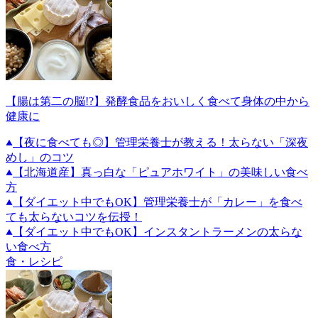
【腸は第二の脳!?】発酵食品をおいしく食べて身体の中から
健康に
【夜に食べても◎】管理栄養士が教える！太らない「深夜
めし」のコツ
【北海道産】真っ白な「ピュアホワイト」の美味しい食べ
方
【ダイエット中でもOK】管理栄養士が「カレー」を食べ
ても太らないコツを伝授！
【ダイエット中でもOK】インスタントラーメンの太らな
い食べ方
食・レシピ