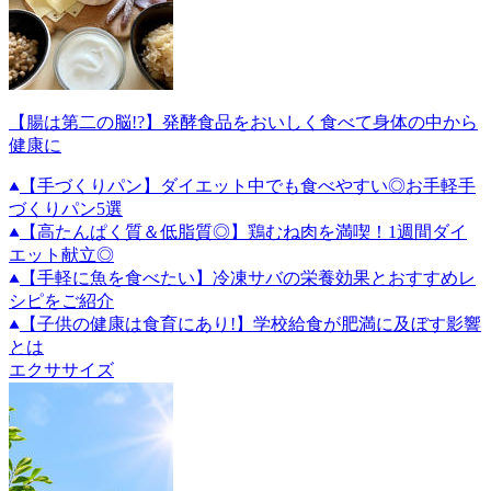
【腸は第二の脳!?】発酵食品をおいしく食べて身体の中から
健康に
【手づくりパン】ダイエット中でも食べやすい◎お手軽手
づくりパン5選
【高たんぱく質＆低脂質◎】鶏むね肉を満喫！1週間ダイ
エット献立◎
【手軽に魚を食べたい】冷凍サバの栄養効果とおすすめレ
シピをご紹介
【子供の健康は食育にあり!】学校給食が肥満に及ぼす影響
とは
エクササイズ