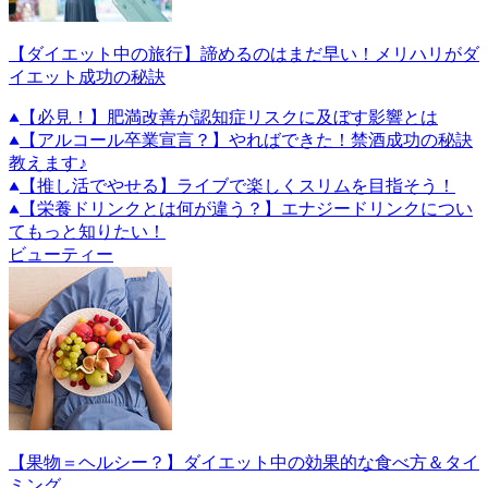
【ダイエット中の旅行】諦めるのはまだ早い！メリハリがダ
イエット成功の秘訣
【必見！】肥満改善が認知症リスクに及ぼす影響とは
【アルコール卒業宣言？】やればできた！禁酒成功の秘訣
教えます♪
【推し活でやせる】ライブで楽しくスリムを目指そう！
【栄養ドリンクとは何が違う？】エナジードリンクについ
てもっと知りたい！
ビューティー
【果物＝ヘルシー？】ダイエット中の効果的な食べ方＆タイ
ミング