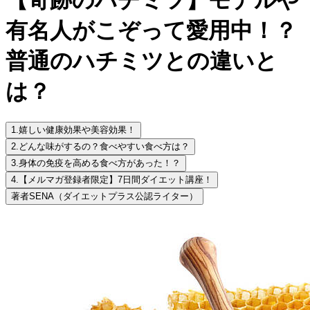
有名人がこぞって愛用中！？
普通のハチミツとの違いと
は？
1.
嬉しい健康効果や美容効果！
2.
どんな味がするの？食べやすい食べ方は？
3.
身体の免疫を高める食べ方があった！？
4.
【メルマガ登録者限定】7日間ダイエット講座！
著者
SENA（ダイエットプラス公認ライター）