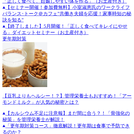
「正しく食べて、妊娠しやすい体を作る」（お土産付き）
【セミナー開催！参加費無料】小室淑恵氏のワークライフ
バランス･トーク＠カフェ”共働き夫婦を応援！家事時短の秘
訣を知る”
【終了しました】5月開催！「正しく食べてキレイにやせ
る」ダイエットセミナー（お土産付き）
更年期対策
【豆乳よりもヘルシー！？】管理栄養士もおすすめ！「アー
モンドミルク」が人気の秘密とは？
【カルシウム不足に注意報】まだ間に合う？！「骨強化の
秘策」を管理栄養士が解説！
「更年期対策コース」徹底解説！更年期は食事で予防でき
るのか？