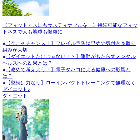
【フィットネスにもサスティナブルを！】持続可能なフィッ
トネスで人も地球も健康に
【今こそチャンス！】フレイル予防は早めの気付き＆取り
組みが大切！
【ダイエットだけじゃない！？】運動がもたらすメンタル
ヘルスへの効果とは？
【改めて考えよう！】電子タバコによる健康への影響と
は？
【継続は力なり】ローインパクトトレーニングで無理なく
ダイエット♪
ダイエット