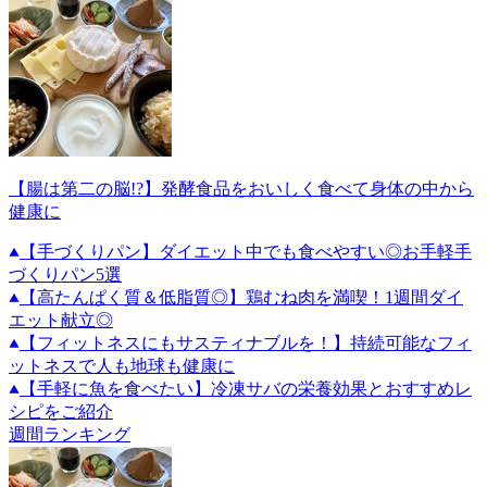
【腸は第二の脳!?】発酵食品をおいしく食べて身体の中から
健康に
【手づくりパン】ダイエット中でも食べやすい◎お手軽手
づくりパン5選
【高たんぱく質＆低脂質◎】鶏むね肉を満喫！1週間ダイ
エット献立◎
【フィットネスにもサスティナブルを！】持続可能なフィ
ットネスで人も地球も健康に
【手軽に魚を食べたい】冷凍サバの栄養効果とおすすめレ
シピをご紹介
週間ランキング