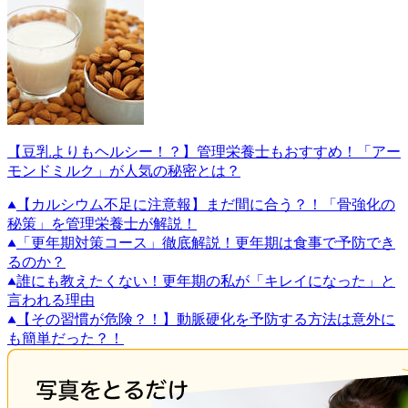
【豆乳よりもヘルシー！？】管理栄養士もおすすめ！「アー
モンドミルク」が人気の秘密とは？
【カルシウム不足に注意報】まだ間に合う？！「骨強化の
秘策」を管理栄養士が解説！
「更年期対策コース」徹底解説！更年期は食事で予防でき
るのか？
誰にも教えたくない！更年期の私が「キレイになった」と
言われる理由
【その習慣が危険？！】動脈硬化を予防する方法は意外に
も簡単だった？！