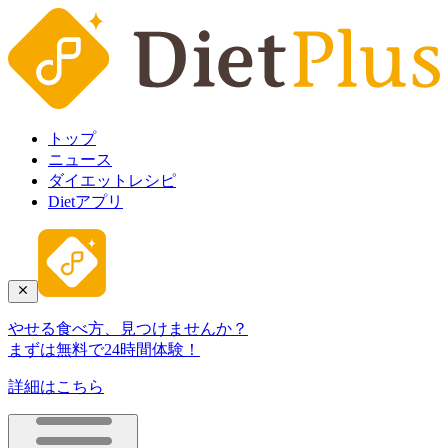
トップ
ニュース
ダイエットレシピ
Dietアプリ
やせる食べ方、見つけませんか？
まずは無料で24時間体験！
詳細はこちら