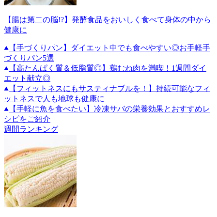
【腸は第二の脳!?】発酵食品をおいしく食べて身体の中から
健康に
【手づくりパン】ダイエット中でも食べやすい◎お手軽手
づくりパン5選
【高たんぱく質＆低脂質◎】鶏むね肉を満喫！1週間ダイ
エット献立◎
【フィットネスにもサスティナブルを！】持続可能なフィ
ットネスで人も地球も健康に
【手軽に魚を食べたい】冷凍サバの栄養効果とおすすめレ
シピをご紹介
週間ランキング