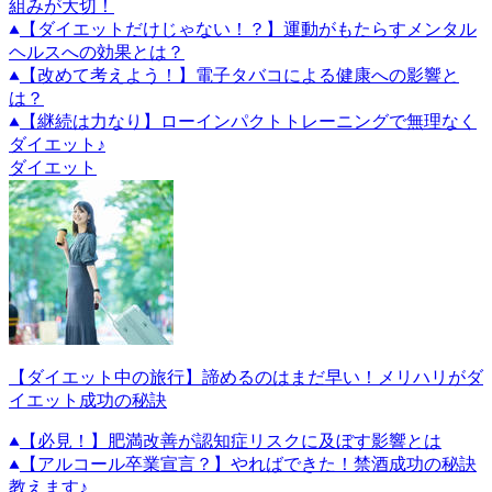
組みが大切！
【ダイエットだけじゃない！？】運動がもたらすメンタル
ヘルスへの効果とは？
【改めて考えよう！】電子タバコによる健康への影響と
は？
【継続は力なり】ローインパクトトレーニングで無理なく
ダイエット♪
ダイエット
【ダイエット中の旅行】諦めるのはまだ早い！メリハリがダ
イエット成功の秘訣
【必見！】肥満改善が認知症リスクに及ぼす影響とは
【アルコール卒業宣言？】やればできた！禁酒成功の秘訣
教えます♪