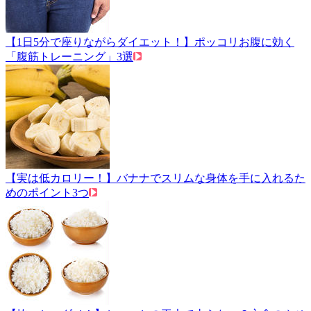
【1日5分で座りながらダイエット！】ポッコリお腹に効く
「腹筋トレーニング」3選
【実は低カロリー！】バナナでスリムな身体を手に入れるた
めのポイント3つ