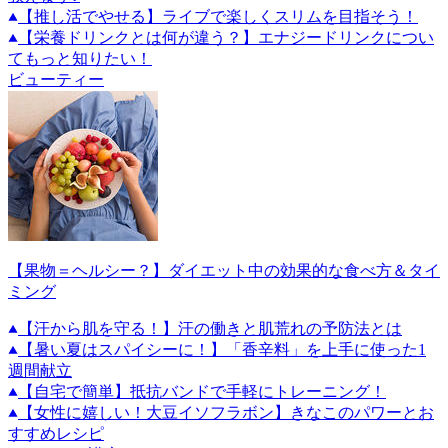
【推し活でやせる】ライブで楽しくスリムを目指そう！
【栄養ドリンクとは何が違う？】エナジードリンクについ
てもっと知りたい！
ビューティー
【果物＝ヘルシー？】ダイエット中の効果的な食べ方＆タイ
ミング
【汗から肌を守る！】汗の働きと肌荒れの予防法とは
【暑い夏はスパイシーに！】「香辛料」を上手に使った1
週間献立
【自宅で簡単】抵抗バンドで手軽にトレーニング！
【女性に嬉しい！大豆イソフラボン】きなこのパワーとお
すすめレシピ