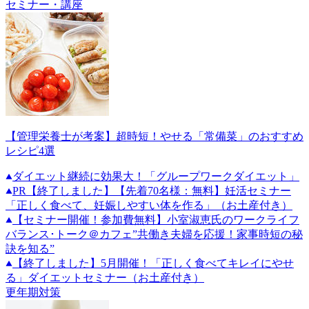
セミナー・講座
【管理栄養士が考案】超時短！やせる「常備菜」のおすすめ
レシピ4選
ダイエット継続に効果大！「グループワークダイエット」
PR
【終了しました】【先着70名様：無料】妊活セミナー
「正しく食べて、妊娠しやすい体を作る」（お土産付き）
【セミナー開催！参加費無料】小室淑恵氏のワークライフ
バランス･トーク＠カフェ”共働き夫婦を応援！家事時短の秘
訣を知る”
【終了しました】5月開催！「正しく食べてキレイにやせ
る」ダイエットセミナー（お土産付き）
更年期対策