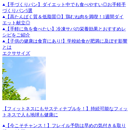
【手づくりパン】ダイエット中でも食べやすい◎お手軽手
づくりパン5選
【高たんぱく質＆低脂質◎】鶏むね肉を満喫！1週間ダイ
エット献立◎
【手軽に魚を食べたい】冷凍サバの栄養効果とおすすめレ
シピをご紹介
【子供の健康は食育にあり!】学校給食が肥満に及ぼす影響
とは
エクササイズ
【フィットネスにもサスティナブルを！】持続可能なフィッ
トネスで人も地球も健康に
【今こそチャンス！】フレイル予防は早めの気付き＆取り