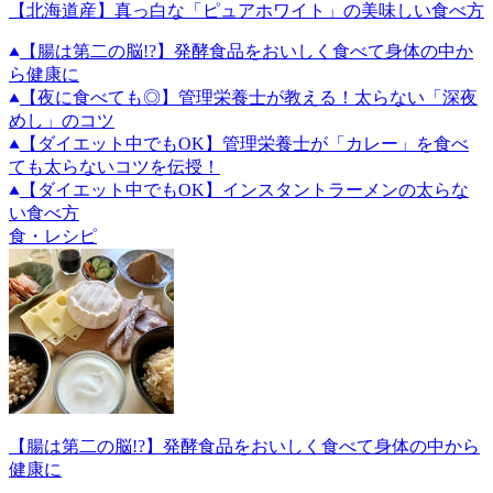
【北海道産】真っ白な「ピュアホワイト」の美味しい食べ方
【腸は第二の脳!?】発酵食品をおいしく食べて身体の中か
ら健康に
【夜に食べても◎】管理栄養士が教える！太らない「深夜
めし」のコツ
【ダイエット中でもOK】管理栄養士が「カレー」を食べ
ても太らないコツを伝授！
【ダイエット中でもOK】インスタントラーメンの太らな
い食べ方
食・レシピ
【腸は第二の脳!?】発酵食品をおいしく食べて身体の中から
健康に