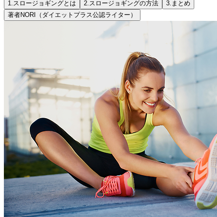
1.
スロージョギングとは
2.
スロージョギングの方法
3.
まとめ
著者
NORI（ダイエットプラス公認ライター）