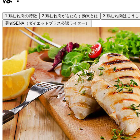
1.
鶏むね肉の特徴
2.
鶏むね肉がもたらす効果とは
3.
鶏むね肉はこうし
著者
SENA（ダイエットプラス公認ライター）