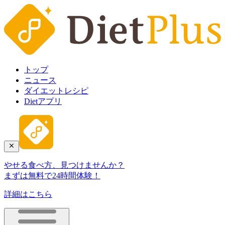
トップ
ニュース
ダイエットレシピ
Dietアプリ
やせる食べ方、見つけませんか？
まずは無料で24時間体験！
詳細はこちら