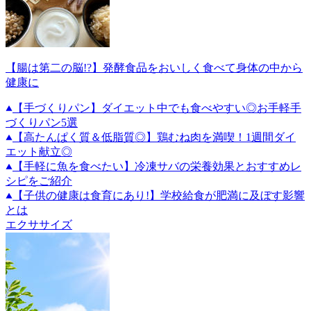
【腸は第二の脳!?】発酵食品をおいしく食べて身体の中から
健康に
【手づくりパン】ダイエット中でも食べやすい◎お手軽手
づくりパン5選
【高たんぱく質＆低脂質◎】鶏むね肉を満喫！1週間ダイ
エット献立◎
【手軽に魚を食べたい】冷凍サバの栄養効果とおすすめレ
シピをご紹介
【子供の健康は食育にあり!】学校給食が肥満に及ぼす影響
とは
エクササイズ