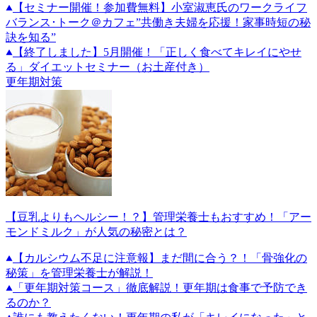
【セミナー開催！参加費無料】小室淑恵氏のワークライフ
バランス･トーク＠カフェ”共働き夫婦を応援！家事時短の秘
訣を知る”
【終了しました】5月開催！「正しく食べてキレイにやせ
る」ダイエットセミナー（お土産付き）
更年期対策
【豆乳よりもヘルシー！？】管理栄養士もおすすめ！「アー
モンドミルク」が人気の秘密とは？
【カルシウム不足に注意報】まだ間に合う？！「骨強化の
秘策」を管理栄養士が解説！
「更年期対策コース」徹底解説！更年期は食事で予防でき
るのか？