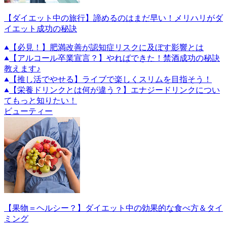
【ダイエット中の旅行】諦めるのはまだ早い！メリハリがダ
イエット成功の秘訣
【必見！】肥満改善が認知症リスクに及ぼす影響とは
【アルコール卒業宣言？】やればできた！禁酒成功の秘訣
教えます♪
【推し活でやせる】ライブで楽しくスリムを目指そう！
【栄養ドリンクとは何が違う？】エナジードリンクについ
てもっと知りたい！
ビューティー
【果物＝ヘルシー？】ダイエット中の効果的な食べ方＆タイ
ミング