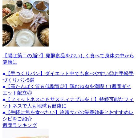
【腸は第二の脳!?】発酵食品をおいしく食べて身体の中から
健康に
【手づくりパン】ダイエット中でも食べやすい◎お手軽手
づくりパン5選
【高たんぱく質＆低脂質◎】鶏むね肉を満喫！1週間ダイ
エット献立◎
【フィットネスにもサスティナブルを！】持続可能なフィ
ットネスで人も地球も健康に
【手軽に魚を食べたい】冷凍サバの栄養効果とおすすめレ
シピをご紹介
週間ランキング