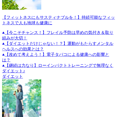
【フィットネスにもサスティナブルを！】持続可能なフィッ
トネスで人も地球も健康に
【今こそチャンス！】フレイル予防は早めの気付き＆取り
組みが大切！
【ダイエットだけじゃない！？】運動がもたらすメンタル
ヘルスへの効果とは？
【改めて考えよう！】電子タバコによる健康への影響と
は？
【継続は力なり】ローインパクトトレーニングで無理なく
ダイエット♪
ダイエット