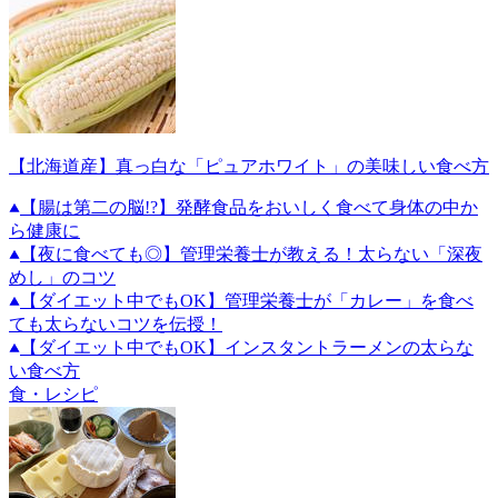
【北海道産】真っ白な「ピュアホワイト」の美味しい食べ方
【腸は第二の脳!?】発酵食品をおいしく食べて身体の中か
ら健康に
【夜に食べても◎】管理栄養士が教える！太らない「深夜
めし」のコツ
【ダイエット中でもOK】管理栄養士が「カレー」を食べ
ても太らないコツを伝授！
【ダイエット中でもOK】インスタントラーメンの太らな
い食べ方
食・レシピ