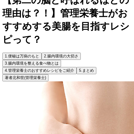
理由は？！】管理栄養士がお
すすめする美腸を目指すレシ
ピって？
1.
便秘は万病のもと
2.
腸内環境の大切さ
3.
腸内環境を整える食べ物とは
4.
管理栄養士のおすすめレシピをご紹介
5.
まとめ
著者
北和世
(管理栄養士)