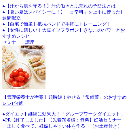
【汗から肌を守る！】汗の働きと肌荒れの予防法とは
【暑い夏はスパイシーに！】「香辛料」を上手に使った1
週間献立
【自宅で簡単】抵抗バンドで手軽にトレーニング！
【女性に嬉しい！大豆イソフラボン】きなこのパワーとお
すすめレシピ
セミナー・講座
【管理栄養士が考案】超時短！やせる「常備菜」のおすすめ
レシピ4選
ダイエット継続に効果大！「グループワークダイエット」
PR
【終了しました】【先着70名様：無料】妊活セミナー
「正しく食べて、妊娠しやすい体を作る」（お土産付き）