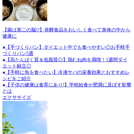
【腸は第二の脳!?】発酵食品をおいしく食べて身体の中から
健康に
【手づくりパン】ダイエット中でも食べやすい◎お手軽手
づくりパン5選
【高たんぱく質＆低脂質◎】鶏むね肉を満喫！1週間ダイ
エット献立◎
【手軽に魚を食べたい】冷凍サバの栄養効果とおすすめレ
シピをご紹介
【子供の健康は食育にあり!】学校給食が肥満に及ぼす影響
とは
エクササイズ