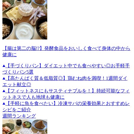
【腸は第二の脳!?】発酵食品をおいしく食べて身体の中から
健康に
【手づくりパン】ダイエット中でも食べやすい◎お手軽手
づくりパン5選
【高たんぱく質＆低脂質◎】鶏むね肉を満喫！1週間ダイ
エット献立◎
【フィットネスにもサスティナブルを！】持続可能なフィ
ットネスで人も地球も健康に
【手軽に魚を食べたい】冷凍サバの栄養効果とおすすめレ
シピをご紹介
週間ランキング