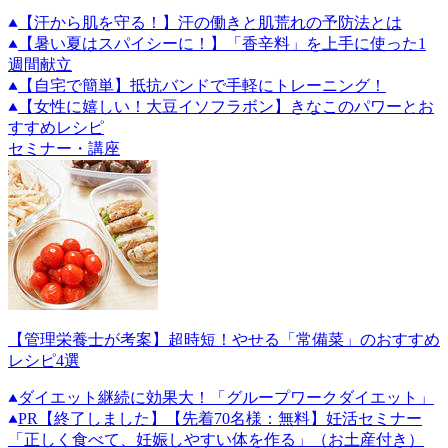
【汗から肌を守る！】汗の働きと肌荒れの予防法とは
【暑い夏はスパイシーに！】「香辛料」を上手に使った1
週間献立
【自宅で簡単】抵抗バンドで手軽にトレーニング！
【女性に嬉しい！大豆イソフラボン】きなこのパワーとお
すすめレシピ
セミナー・講座
【管理栄養士が考案】超時短！やせる「常備菜」のおすすめ
レシピ4選
ダイエット継続に効果大！「グループワークダイエット」
PR
【終了しました】【先着70名様：無料】妊活セミナー
「正しく食べて、妊娠しやすい体を作る」（お土産付き）