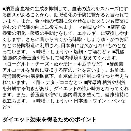
■納豆菌 血栓の生成を抑制して、血液の流れをスムーズにす
る働きがあることから、動脈硬化の予防に繋がると言われて
います。また、食べ物の代謝に欠かせないビタミンも豊富に
含むので代謝の向上に役立ちます。 ＜納豆など＞ ■麹菌 栄
養素の消化・吸収の手助けをして、エネルギーに変換しやす
くします。さらに昔から古くから味噌・しょうゆ・かつお節
などの発酵製造に利用され､日本食には欠かせないものとな
っています。 ＜味噌・しょうゆ・塩麹・甘酒など＞ ■乳酸
菌 腸内の善玉菌を増やして腸内環境を整えてくれます。
〈ヨーグルト・チーズ・ぬか漬け・キムチなど〉 ■酢酸菌
アルコールを酢酸に変換する菌のことを言います。お酢は、
疲労回復や内臓脂肪低下、血糖値上昇抑制に役立つと考えら
れています。 ＜酢・ナタデココなど＞ ■酵母菌 糖質や脂質
を分解する働きがあり、ダイエットの強い味方となってくれ
ます。また。善玉菌を増やし腸内環境を整えて、健康維持に
役立ちます。 ＜味噌・しょうゆ・日本酒・ワイン・パンな
ど＞
ダイエット効果を得るためのポイント