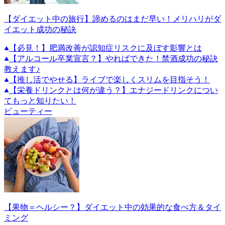
【ダイエット中の旅行】諦めるのはまだ早い！メリハリがダ
イエット成功の秘訣
【必見！】肥満改善が認知症リスクに及ぼす影響とは
【アルコール卒業宣言？】やればできた！禁酒成功の秘訣
教えます♪
【推し活でやせる】ライブで楽しくスリムを目指そう！
【栄養ドリンクとは何が違う？】エナジードリンクについ
てもっと知りたい！
ビューティー
【果物＝ヘルシー？】ダイエット中の効果的な食べ方＆タイ
ミング