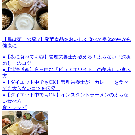
【腸は第二の脳!?】発酵食品をおいしく食べて身体の中から
健康に
【夜に食べても◎】管理栄養士が教える！太らない「深夜
めし」のコツ
【北海道産】真っ白な「ピュアホワイト」の美味しい食べ
方
【ダイエット中でもOK】管理栄養士が「カレー」を食べ
ても太らないコツを伝授！
【ダイエット中でもOK】インスタントラーメンの太らな
い食べ方
食・レシピ