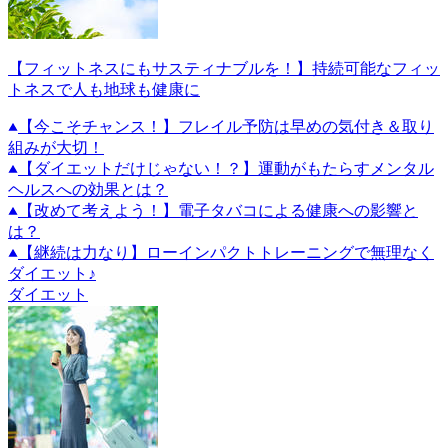
【フィットネスにもサスティナブルを！】持続可能なフィッ
トネスで人も地球も健康に
【今こそチャンス！】フレイル予防は早めの気付き＆取り
組みが大切！
【ダイエットだけじゃない！？】運動がもたらすメンタル
ヘルスへの効果とは？
【改めて考えよう！】電子タバコによる健康への影響と
は？
【継続は力なり】ローインパクトトレーニングで無理なく
ダイエット♪
ダイエット