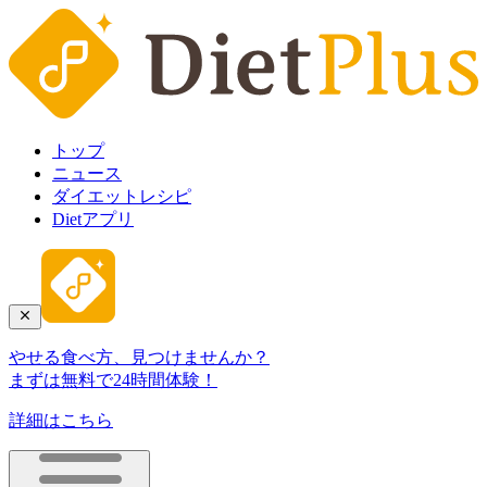
トップ
ニュース
ダイエットレシピ
Dietアプリ
やせる食べ方、見つけませんか？
まずは無料で24時間体験！
詳細はこちら