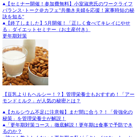
【セミナー開催！参加費無料】小室淑恵氏のワークライフ
バランス･トーク＠カフェ”共働き夫婦を応援！家事時短の秘
訣を知る”
【終了しました】5月開催！「正しく食べてキレイにやせ
る」ダイエットセミナー（お土産付き）
更年期対策
【豆乳よりもヘルシー！？】管理栄養士もおすすめ！「アー
モンドミルク」が人気の秘密とは？
【カルシウム不足に注意報】まだ間に合う？！「骨強化の
秘策」を管理栄養士が解説！
「更年期対策コース」徹底解説！更年期は食事で予防でき
るのか？