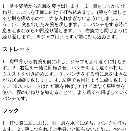
1．基本姿勢から左腕を突き出します。 2．腕をしっかりひ
ねり、こぶしを正面に向けて打ち込みます。 (腕を伸ばしき
ると肘を痛めるので、力を入れすぎないようにしましょ
う。) 3．突き出した左腕を戻します。 4．パンチをする時に
息を吐きながら10回繰り返します。 5．右腕でも同じように
繰り返します。 ※ジャブはまっすぐ前に打ち込みます。
ストレート
1．肩甲骨から右腕を前に出し、ジャブをより遠くに打ちま
す。 2．右足を一緒に回転させ、パンチをより遠くへ打ち、
ウエストを引き締めます。 3．パンチをする時に息を吐きな
がら10回繰り返します。 4．左腕でも同じように繰り返しま
す。 ※ストレートはただ腕を伸ばすだけではなく肩甲骨を
使い、腰のひねりを加えることで、より遠くへ飛ばしていく
パンチです。
フック
1．打つ際に左こぶし、肘、肩を水平に保ち、パンチを打ち
ます。 2．腕につられて上半身ごと回らないように、おへそ