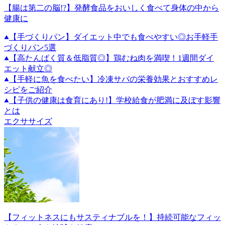
【腸は第二の脳!?】発酵食品をおいしく食べて身体の中から
健康に
【手づくりパン】ダイエット中でも食べやすい◎お手軽手
づくりパン5選
【高たんぱく質＆低脂質◎】鶏むね肉を満喫！1週間ダイ
エット献立◎
【手軽に魚を食べたい】冷凍サバの栄養効果とおすすめレ
シピをご紹介
【子供の健康は食育にあり!】学校給食が肥満に及ぼす影響
とは
エクササイズ
【フィットネスにもサスティナブルを！】持続可能なフィッ