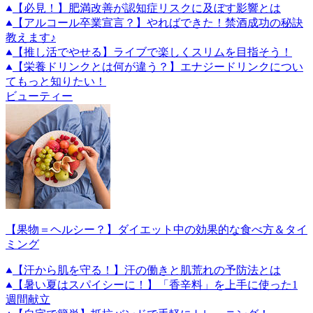
【必見！】肥満改善が認知症リスクに及ぼす影響とは
【アルコール卒業宣言？】やればできた！禁酒成功の秘訣
教えます♪
【推し活でやせる】ライブで楽しくスリムを目指そう！
【栄養ドリンクとは何が違う？】エナジードリンクについ
てもっと知りたい！
ビューティー
【果物＝ヘルシー？】ダイエット中の効果的な食べ方＆タイ
ミング
【汗から肌を守る！】汗の働きと肌荒れの予防法とは
【暑い夏はスパイシーに！】「香辛料」を上手に使った1
週間献立