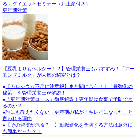
る」ダイエットセミナー（お土産付き）
更年期対策
【豆乳よりもヘルシー！？】管理栄養士もおすすめ！「アー
モンドミルク」が人気の秘密とは？
【カルシウム不足に注意報】まだ間に合う？！「骨強化の
秘策」を管理栄養士が解説！
「更年期対策コース」徹底解説！更年期は食事で予防でき
るのか？
誰にも教えたくない！更年期の私が「キレイになった」と
言われる理由
【その習慣が危険？！】動脈硬化を予防する方法は意外に
も簡単だった？！