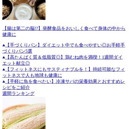
【腸は第二の脳!?】発酵食品をおいしく食べて身体の中から
健康に
【手づくりパン】ダイエット中でも食べやすい◎お手軽手
づくりパン5選
【高たんぱく質＆低脂質◎】鶏むね肉を満喫！1週間ダイ
エット献立◎
【フィットネスにもサスティナブルを！】持続可能なフィ
ットネスで人も地球も健康に
【手軽に魚を食べたい】冷凍サバの栄養効果とおすすめレ
シピをご紹介
週間ランキング