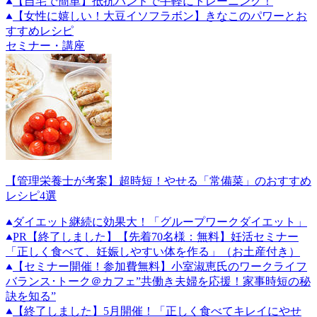
【自宅で簡単】抵抗バンドで手軽にトレーニング！
【女性に嬉しい！大豆イソフラボン】きなこのパワーとお
すすめレシピ
セミナー・講座
【管理栄養士が考案】超時短！やせる「常備菜」のおすすめ
レシピ4選
ダイエット継続に効果大！「グループワークダイエット」
PR
【終了しました】【先着70名様：無料】妊活セミナー
「正しく食べて、妊娠しやすい体を作る」（お土産付き）
【セミナー開催！参加費無料】小室淑恵氏のワークライフ
バランス･トーク＠カフェ”共働き夫婦を応援！家事時短の秘
訣を知る”
【終了しました】5月開催！「正しく食べてキレイにやせ