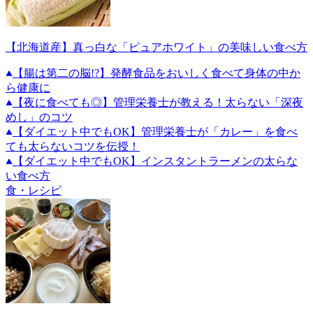
【北海道産】真っ白な「ピュアホワイト」の美味しい食べ方
【腸は第二の脳!?】発酵食品をおいしく食べて身体の中か
ら健康に
【夜に食べても◎】管理栄養士が教える！太らない「深夜
めし」のコツ
【ダイエット中でもOK】管理栄養士が「カレー」を食べ
ても太らないコツを伝授！
【ダイエット中でもOK】インスタントラーメンの太らな
い食べ方
食・レシピ