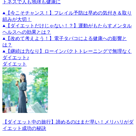
トネスで人も地球も健康に
【今こそチャンス！】フレイル予防は早めの気付き＆取り
組みが大切！
【ダイエットだけじゃない！？】運動がもたらすメンタル
ヘルスへの効果とは？
【改めて考えよう！】電子タバコによる健康への影響と
は？
【継続は力なり】ローインパクトトレーニングで無理なく
ダイエット♪
ダイエット
【ダイエット中の旅行】諦めるのはまだ早い！メリハリがダ
イエット成功の秘訣