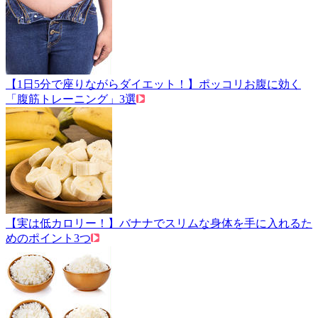
【1日5分で座りながらダイエット！】ポッコリお腹に効く
「腹筋トレーニング」3選
【実は低カロリー！】バナナでスリムな身体を手に入れるた
めのポイント3つ