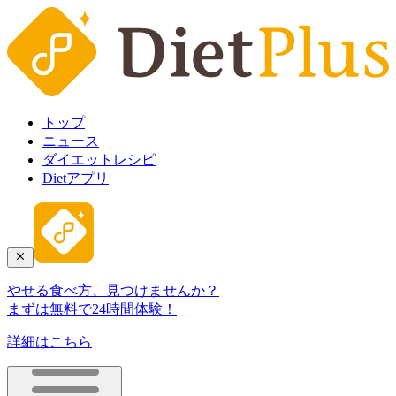
トップ
ニュース
ダイエットレシピ
Dietアプリ
やせる食べ方、見つけませんか？
まずは無料で24時間体験！
詳細はこちら