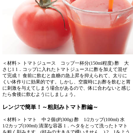
＜材料＞ トマトジュース コップ一杯分(150ml程度) 酢 大
さじ1 1．コップに入れたトマトジュースに酢を加えて混ぜ
て完成！ 食前に飲むと血糖の急上昇を抑えられて、太りに
くい体作りに効果的です。しかし、空腹時にお酢を飲むと胃
に刺激を与えてしまう場合があるので、体に合わないと感じ
たら食後に飲むようにしましょう。
レンジで簡単！～粗刻みトマト酢編～
＜材料＞ トマト 中２個(約300g) 酢 1/2カップ(100ml) 水
1/2カップ(100ml) 清潔な容器 1．ヘタをとって洗ったトマト
を粗く刻みます。(好みの大きさで構いません。) 2．1をよう