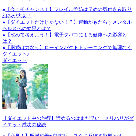
【今こそチャンス！】フレイル予防は早めの気付き＆取り
組みが大切！
【ダイエットだけじゃない！？】運動がもたらすメンタル
ヘルスへの効果とは？
【改めて考えよう！】電子タバコによる健康への影響と
は？
【継続は力なり】ローインパクトトレーニングで無理なく
ダイエット♪
ダイエット
【ダイエット中の旅行】諦めるのはまだ早い！メリハリがダ
イエット成功の秘訣
【必見！】肥満改善が認知症リスクに及ぼす影響とは