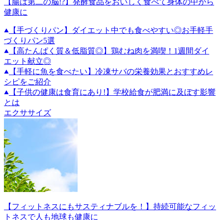
【腸は第二の脳!?】発酵食品をおいしく食べて身体の中から
健康に
【手づくりパン】ダイエット中でも食べやすい◎お手軽手
づくりパン5選
【高たんぱく質＆低脂質◎】鶏むね肉を満喫！1週間ダイ
エット献立◎
【手軽に魚を食べたい】冷凍サバの栄養効果とおすすめレ
シピをご紹介
【子供の健康は食育にあり!】学校給食が肥満に及ぼす影響
とは
エクササイズ
【フィットネスにもサスティナブルを！】持続可能なフィッ
トネスで人も地球も健康に