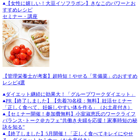
【女性に嬉しい！大豆イソフラボン】きなこのパワーとお
すすめレシピ
セミナー・講座
【管理栄養士が考案】超時短！やせる「常備菜」のおすすめ
レシピ4選
ダイエット継続に効果大！「グループワークダイエット」
PR
【終了しました】【先着70名様：無料】妊活セミナー
「正しく食べて、妊娠しやすい体を作る」（お土産付き）
【セミナー開催！参加費無料】小室淑恵氏のワークライフ
バランス･トーク＠カフェ”共働き夫婦を応援！家事時短の秘
訣を知る”
【終了しました】5月開催！「正しく食べてキレイにやせ