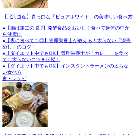
【北海道産】真っ白な「ピュアホワイト」の美味しい食べ方
【腸は第二の脳!?】発酵食品をおいしく食べて身体の中か
ら健康に
【夜に食べても◎】管理栄養士が教える！太らない「深夜
めし」のコツ
【ダイエット中でもOK】管理栄養士が「カレー」を食べ
ても太らないコツを伝授！
【ダイエット中でもOK】インスタントラーメンの太らな
い食べ方
食・レシピ