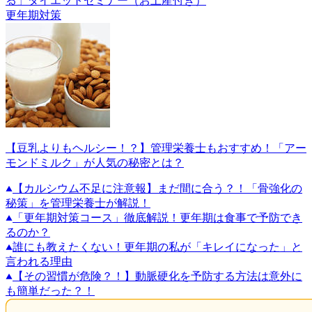
る」ダイエットセミナー（お土産付き）
更年期対策
【豆乳よりもヘルシー！？】管理栄養士もおすすめ！「アー
モンドミルク」が人気の秘密とは？
【カルシウム不足に注意報】まだ間に合う？！「骨強化の
秘策」を管理栄養士が解説！
「更年期対策コース」徹底解説！更年期は食事で予防でき
るのか？
誰にも教えたくない！更年期の私が「キレイになった」と
言われる理由
【その習慣が危険？！】動脈硬化を予防する方法は意外に
も簡単だった？！