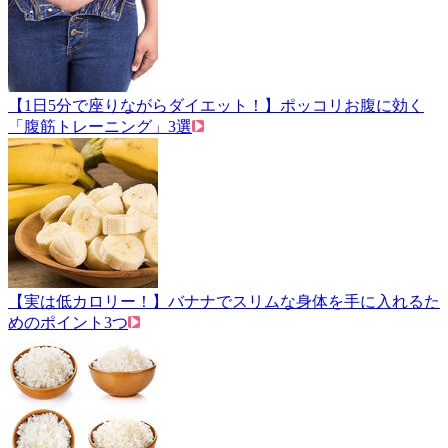
【1日5分で座りながらダイエット！】ポッコリお腹に効く
「腹筋トレーニング」3選
【実は低カロリー！】バナナでスリムな身体を手に入れるた
めのポイント3つ