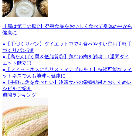
【腸は第二の脳!?】発酵食品をおいしく食べて身体の中から
健康に
【手づくりパン】ダイエット中でも食べやすい◎お手軽手
づくりパン5選
【高たんぱく質＆低脂質◎】鶏むね肉を満喫！1週間ダイ
エット献立◎
【フィットネスにもサスティナブルを！】持続可能なフィ
ットネスで人も地球も健康に
【手軽に魚を食べたい】冷凍サバの栄養効果とおすすめレ
シピをご紹介
週間ランキング