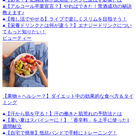
【アルコール卒業宣言？】やればできた！禁酒成功の秘訣
教えます♪
【推し活でやせる】ライブで楽しくスリムを目指そう！
【栄養ドリンクとは何が違う？】エナジードリンクについ
てもっと知りたい！
ビューティー
【果物＝ヘルシー？】ダイエット中の効果的な食べ方＆タイ
ミング
【汗から肌を守る！】汗の働きと肌荒れの予防法とは
【暑い夏はスパイシーに！】「香辛料」を上手に使った1
週間献立
【自宅で簡単】抵抗バンドで手軽にトレーニング！