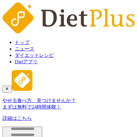
トップ
ニュース
ダイエットレシピ
Dietアプリ
やせる食べ方、見つけませんか？
まずは無料で24時間体験！
詳細はこちら