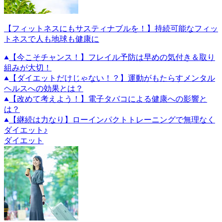
【フィットネスにもサスティナブルを！】持続可能なフィッ
トネスで人も地球も健康に
【今こそチャンス！】フレイル予防は早めの気付き＆取り
組みが大切！
【ダイエットだけじゃない！？】運動がもたらすメンタル
ヘルスへの効果とは？
【改めて考えよう！】電子タバコによる健康への影響と
は？
【継続は力なり】ローインパクトトレーニングで無理なく
ダイエット♪
ダイエット