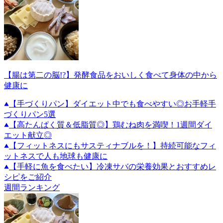
【腸は第二の脳!?】発酵食品をおいしく食べて身体の中から
健康に
【手づくりパン】ダイエット中でも食べやすい◎お手軽手
づくりパン5選
【高たんぱく質＆低脂質◎】鶏むね肉を満喫！1週間ダイ
エット献立◎
【フィットネスにもサスティナブルを！】持続可能なフィ
ットネスで人も地球も健康に
【手軽に魚を食べたい】冷凍サバの栄養効果とおすすめレ
シピをご紹介
週間ランキング