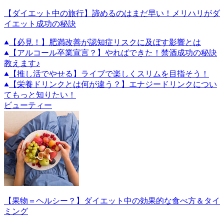
【ダイエット中の旅行】諦めるのはまだ早い！メリハリがダ
イエット成功の秘訣
【必見！】肥満改善が認知症リスクに及ぼす影響とは
【アルコール卒業宣言？】やればできた！禁酒成功の秘訣
教えます♪
【推し活でやせる】ライブで楽しくスリムを目指そう！
【栄養ドリンクとは何が違う？】エナジードリンクについ
てもっと知りたい！
ビューティー
【果物＝ヘルシー？】ダイエット中の効果的な食べ方＆タイ
ミング