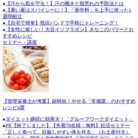
【汗から肌を守る！】汗の働きと肌荒れの予防法とは
【暑い夏はスパイシーに！】「香辛料」を上手に使った1
週間献立
【自宅で簡単】抵抗バンドで手軽にトレーニング！
【女性に嬉しい！大豆イソフラボン】きなこのパワーとお
すすめレシピ
セミナー・講座
【管理栄養士が考案】超時短！やせる「常備菜」のおすすめ
レシピ4選
ダイエット継続に効果大！「グループワークダイエット」
PR
【終了しました】【先着70名様：無料】妊活セミナー
「正しく食べて、妊娠しやすい体を作る」（お土産付き）