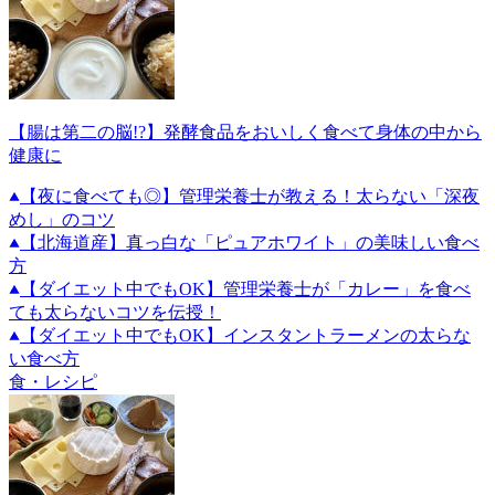
【腸は第二の脳!?】発酵食品をおいしく食べて身体の中から
健康に
【夜に食べても◎】管理栄養士が教える！太らない「深夜
めし」のコツ
【北海道産】真っ白な「ピュアホワイト」の美味しい食べ
方
【ダイエット中でもOK】管理栄養士が「カレー」を食べ
ても太らないコツを伝授！
【ダイエット中でもOK】インスタントラーメンの太らな
い食べ方
食・レシピ