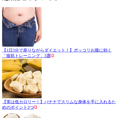
【1日5分で座りながらダイエット！】ポッコリお腹に効く
「腹筋トレーニング」3選
【実は低カロリー！】バナナでスリムな身体を手に入れるた
めのポイント3つ