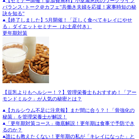
【セミナー開催！参加費無料】小室淑恵氏のワークライフ
バランス･トーク＠カフェ”共働き夫婦を応援！家事時短の秘
訣を知る”
【終了しました】5月開催！「正しく食べてキレイにやせ
る」ダイエットセミナー（お土産付き）
更年期対策
【豆乳よりもヘルシー！？】管理栄養士もおすすめ！「アー
モンドミルク」が人気の秘密とは？
【カルシウム不足に注意報】まだ間に合う？！「骨強化の
秘策」を管理栄養士が解説！
「更年期対策コース」徹底解説！更年期は食事で予防でき
るのか？
誰にも教えたくない！更年期の私が「キレイになった」と