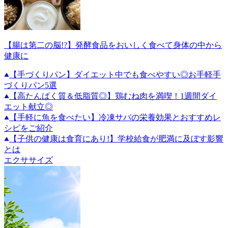
【腸は第二の脳!?】発酵食品をおいしく食べて身体の中から
健康に
【手づくりパン】ダイエット中でも食べやすい◎お手軽手
づくりパン5選
【高たんぱく質＆低脂質◎】鶏むね肉を満喫！1週間ダイ
エット献立◎
【手軽に魚を食べたい】冷凍サバの栄養効果とおすすめレ
シピをご紹介
【子供の健康は食育にあり!】学校給食が肥満に及ぼす影響
とは
エクササイズ