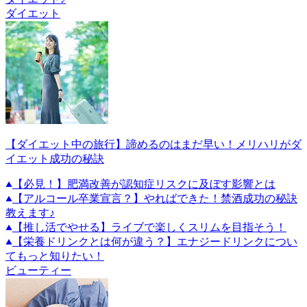
ダイエット
【ダイエット中の旅行】諦めるのはまだ早い！メリハリがダ
イエット成功の秘訣
【必見！】肥満改善が認知症リスクに及ぼす影響とは
【アルコール卒業宣言？】やればできた！禁酒成功の秘訣
教えます♪
【推し活でやせる】ライブで楽しくスリムを目指そう！
【栄養ドリンクとは何が違う？】エナジードリンクについ
てもっと知りたい！
ビューティー