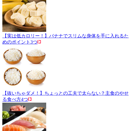
【実は低カロリー！】バナナでスリムな身体を手に入れるた
めのポイント3つ
【抜いちゃダメ！】ちょっとの工夫で太らない？主食のやせ
る食べ方4つ