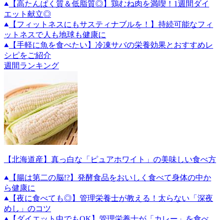
【高たんぱく質＆低脂質◎】鶏むね肉を満喫！1週間ダイ
エット献立◎
【フィットネスにもサスティナブルを！】持続可能なフィ
ットネスで人も地球も健康に
【手軽に魚を食べたい】冷凍サバの栄養効果とおすすめレ
シピをご紹介
週間ランキング
【北海道産】真っ白な「ピュアホワイト」の美味しい食べ方
【腸は第二の脳!?】発酵食品をおいしく食べて身体の中か
ら健康に
【夜に食べても◎】管理栄養士が教える！太らない「深夜
めし」のコツ
【ダイエット中でもOK】管理栄養士が「カレー」を食べ