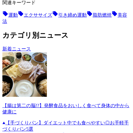
関連キーワード
運動
エクササイズ
引き締め運動
脂肪燃焼
美容
法
カテゴリ別ニュース
新着ニュース
【腸は第二の脳!?】発酵食品をおいしく食べて身体の中から
健康に
【手づくりパン】ダイエット中でも食べやすい◎お手軽手
づくりパン5選