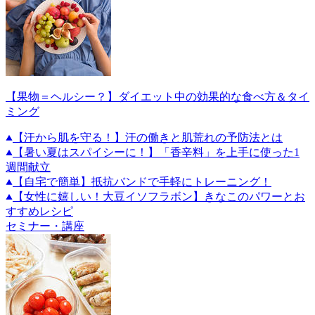
【果物＝ヘルシー？】ダイエット中の効果的な食べ方＆タイ
ミング
【汗から肌を守る！】汗の働きと肌荒れの予防法とは
【暑い夏はスパイシーに！】「香辛料」を上手に使った1
週間献立
【自宅で簡単】抵抗バンドで手軽にトレーニング！
【女性に嬉しい！大豆イソフラボン】きなこのパワーとお
すすめレシピ
セミナー・講座