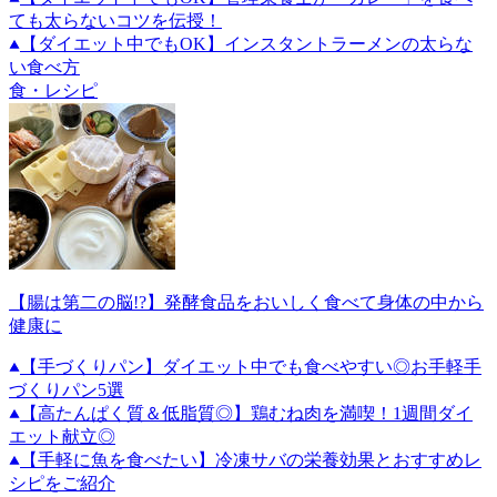
ても太らないコツを伝授！
【ダイエット中でもOK】インスタントラーメンの太らな
い食べ方
食・レシピ
【腸は第二の脳!?】発酵食品をおいしく食べて身体の中から
健康に
【手づくりパン】ダイエット中でも食べやすい◎お手軽手
づくりパン5選
【高たんぱく質＆低脂質◎】鶏むね肉を満喫！1週間ダイ
エット献立◎
【手軽に魚を食べたい】冷凍サバの栄養効果とおすすめレ
シピをご紹介