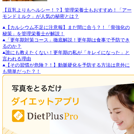
【豆乳よりもヘルシー！？】管理栄養士もおすすめ！「アー
モンドミルク」が人気の秘密とは？
【カルシウム不足に注意報】まだ間に合う？！「骨強化の
秘策」を管理栄養士が解説！
「更年期対策コース」徹底解説！更年期は食事で予防でき
るのか？
誰にも教えたくない！更年期の私が「キレイになった」と
言われる理由
【その習慣が危険？！】動脈硬化を予防する方法は意外に
も簡単だった？！