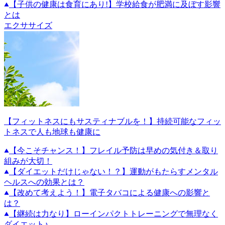
【子供の健康は食育にあり!】学校給食が肥満に及ぼす影響
とは
エクササイズ
【フィットネスにもサスティナブルを！】持続可能なフィッ
トネスで人も地球も健康に
【今こそチャンス！】フレイル予防は早めの気付き＆取り
組みが大切！
【ダイエットだけじゃない！？】運動がもたらすメンタル
ヘルスへの効果とは？
【改めて考えよう！】電子タバコによる健康への影響と
は？
【継続は力なり】ローインパクトトレーニングで無理なく
ダイエット♪