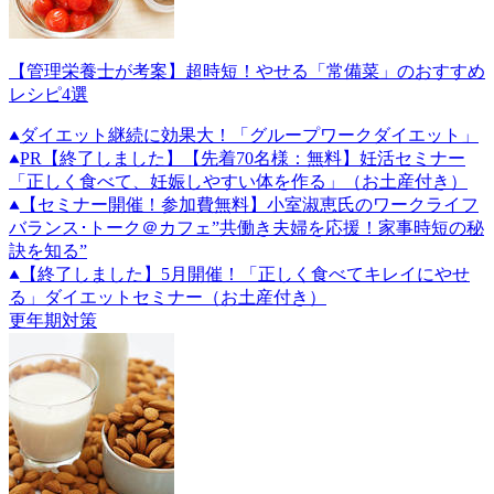
【管理栄養士が考案】超時短！やせる「常備菜」のおすすめ
レシピ4選
ダイエット継続に効果大！「グループワークダイエット」
PR
【終了しました】【先着70名様：無料】妊活セミナー
「正しく食べて、妊娠しやすい体を作る」（お土産付き）
【セミナー開催！参加費無料】小室淑恵氏のワークライフ
バランス･トーク＠カフェ”共働き夫婦を応援！家事時短の秘
訣を知る”
【終了しました】5月開催！「正しく食べてキレイにやせ
る」ダイエットセミナー（お土産付き）
更年期対策