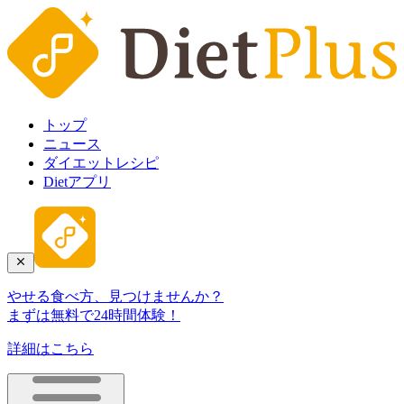
トップ
ニュース
ダイエットレシピ
Dietアプリ
やせる食べ方、見つけませんか？
まずは無料で24時間体験！
詳細はこちら