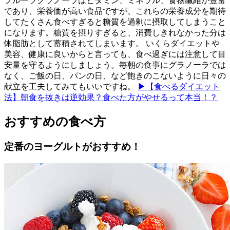
フルーツグラノーラはビタミン、ミネラル、食物繊維が豊富
であり、栄養価が高い食品ですが、これらの栄養成分を期待
してたくさん食べすぎると糖質を過剰に摂取してしまうこと
になります。糖質を摂りすぎると、消費しきれなかった分は
体脂肪として蓄積されてしまいます。 いくらダイエットや
美容、健康に良いからと言っても、食べ過ぎには注意して目
安量を守るようにしましょう。毎朝の食事にグラノーラでは
なく、ご飯の日、パンの日、など飽きのこないように日々の
献立を工夫してみてもいいですね。
▶【食べるダイエット
法】朝食を抜きは逆効果？食べた方がやせるって本当！？
おすすめの食べ方
定番のヨーグルトがおすすめ！