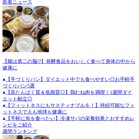
新着ニュース
【腸は第二の脳!?】発酵食品をおいしく食べて身体の中から
健康に
【手づくりパン】ダイエット中でも食べやすい◎お手軽手
づくりパン5選
【高たんぱく質＆低脂質◎】鶏むね肉を満喫！1週間ダイ
エット献立◎
【フィットネスにもサスティナブルを！】持続可能なフィ
ットネスで人も地球も健康に
【手軽に魚を食べたい】冷凍サバの栄養効果とおすすめレ
シピをご紹介
週間ランキング