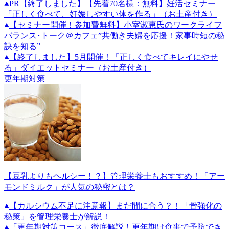
PR
【終了しました】【先着70名様：無料】妊活セミナー
「正しく食べて、妊娠しやすい体を作る」（お土産付き）
【セミナー開催！参加費無料】小室淑恵氏のワークライフ
バランス･トーク＠カフェ”共働き夫婦を応援！家事時短の秘
訣を知る”
【終了しました】5月開催！「正しく食べてキレイにやせ
る」ダイエットセミナー（お土産付き）
更年期対策
【豆乳よりもヘルシー！？】管理栄養士もおすすめ！「アー
モンドミルク」が人気の秘密とは？
【カルシウム不足に注意報】まだ間に合う？！「骨強化の
秘策」を管理栄養士が解説！
「更年期対策コース」徹底解説！更年期は食事で予防でき