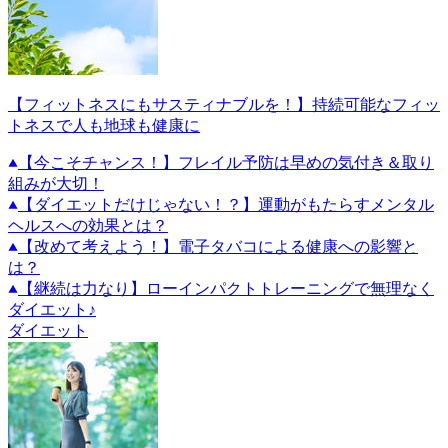
【フィットネスにもサスティナブルを！】持続可能なフィッ
トネスで人も地球も健康に
【今こそチャンス！】フレイル予防は早めの気付き＆取り
組みが大切！
【ダイエットだけじゃない！？】運動がもたらすメンタル
ヘルスへの効果とは？
【改めて考えよう！】電子タバコによる健康への影響と
は？
【継続は力なり】ローインパクトトレーニングで無理なく
ダイエット♪
ダイエット