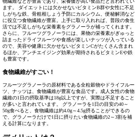
物繊維などが豊富であり、栄養価が高い食品だと言われてい
ます。 ダイエットには欠かせないビタミンB群や女性に不足
しがちな鉄、骨粗相しょう予防にカルシウム、便秘解消など
に役立つ食物繊維が豊富。上手に取り入れれば、普段の食生
活では不足しがちな栄養素をグラノーラが補ってくれます。
さらに、フルーツグラノーラには、果物の栄養素がぎゅっと
詰まったドライフルーツや食感が楽しいナッツが入っている
ので、美容や健康に欠かせないビタミンCがたくさん含まれ
るほか、アンチエイジング効果が期待されるビタミンEや鉄
も豊富です。
食物繊維がすごい！
フルーツグラノーラの原材料である全粒穀物やドライフルー
ツ、ナッツは、食物繊維が豊富な食品です。成人女性の食物
繊維の1日の摂取基準は18g以上ですが、実際は不足すること
が多いと言われています。 グラノーラを1日の目安の40～
50g食べると、食物繊維は約4.0g～4.5g摂ることができるの
で、グラノーラだけで1日に摂りたい食物繊維の2～3割を補
える計算になります。