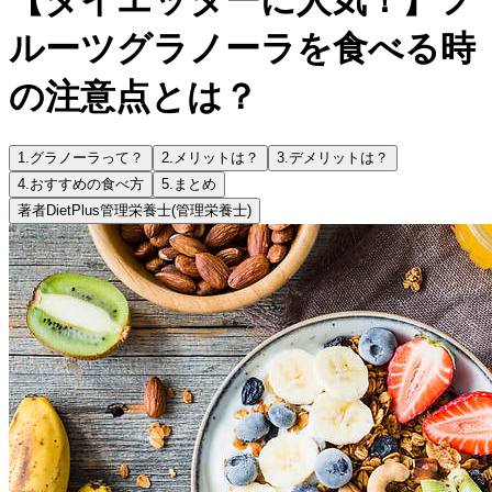
ルーツグラノーラを食べる時
の注意点とは？
1.
グラノーラって？
2.
メリットは？
3.
デメリットは？
4.
おすすめの食べ方
5.
まとめ
著者
DietPlus管理栄養士
(管理栄養士)