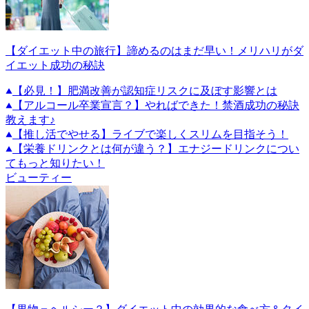
【ダイエット中の旅行】諦めるのはまだ早い！メリハリがダ
イエット成功の秘訣
【必見！】肥満改善が認知症リスクに及ぼす影響とは
【アルコール卒業宣言？】やればできた！禁酒成功の秘訣
教えます♪
【推し活でやせる】ライブで楽しくスリムを目指そう！
【栄養ドリンクとは何が違う？】エナジードリンクについ
てもっと知りたい！
ビューティー