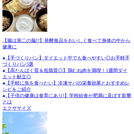
【腸は第二の脳!?】発酵食品をおいしく食べて身体の中から
健康に
【手づくりパン】ダイエット中でも食べやすい◎お手軽手
づくりパン5選
【高たんぱく質＆低脂質◎】鶏むね肉を満喫！1週間ダイ
エット献立◎
【手軽に魚を食べたい】冷凍サバの栄養効果とおすすめレ
シピをご紹介
【子供の健康は食育にあり!】学校給食が肥満に及ぼす影響
とは
エクササイズ