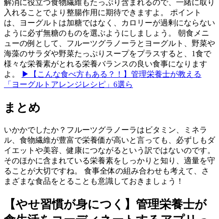
解消に役立つ食物繊維もたっぷり含まれるので、一緒に取り
入れることでより整腸作用に期待できますよ。 ポイント
は、ヨーグルトは加糖ではなく、カロリーが過剰にならない
ように必ず無糖のものを選ぶようにしましょう。 朝食メニ
ューの例として、フルーツグラノーラとヨーグルト、野菜や
海藻のサラダや野菜たっぷりスープをプラスすると、1食で
様々な栄養素がとれる栄養バランスの良い食事になります
よ。
▶【こんな食べ方もある？！】管理栄養士が教える
「ヨーグルトアレンジレシピ」6選ら
まとめ
いかかでしたか？フルーツグラノーラはビタミン、ミネラ
ル、食物繊維が豊富で栄養価が高いと言っても、必ずしもダ
イエットや美容、健康につながるという訳ではないのです。
そのほかに含まれている栄養素をしっかりと知り、適量を守
ることが大切ですね。 食事全体の組み合わせも考えて、さ
まざまな食品をとることも意識しておきましょう！
【やせ習慣が身につく】管理栄養士が