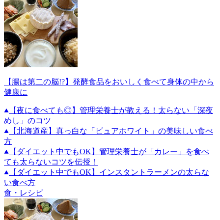
【腸は第二の脳!?】発酵食品をおいしく食べて身体の中から
健康に
【夜に食べても◎】管理栄養士が教える！太らない「深夜
めし」のコツ
【北海道産】真っ白な「ピュアホワイト」の美味しい食べ
方
【ダイエット中でもOK】管理栄養士が「カレー」を食べ
ても太らないコツを伝授！
【ダイエット中でもOK】インスタントラーメンの太らな
い食べ方
食・レシピ