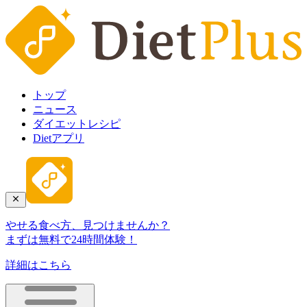
トップ
ニュース
ダイエットレシピ
Dietアプリ
やせる食べ方、見つけませんか？
まずは無料で24時間体験！
詳細はこちら