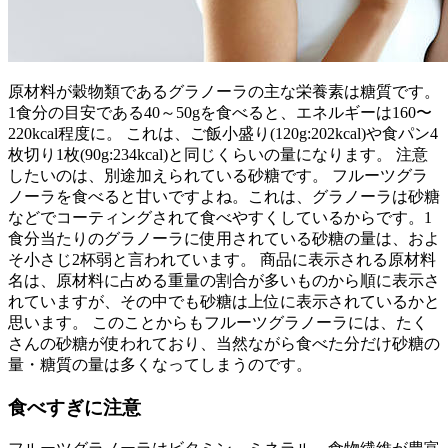
原材料が穀物類であるグラノーラの主な栄養素は糖質です。
1食分の目安である40～50gを食べると、エネルギーは160〜
220kcal程度に。 これは、ご飯小盛り(120g:202kcal)や食パン4
枚切り1枚(90g:234kcal)と同じくらいの量になります。 注意
したいのは、別途加えられている砂糖です。 フルーツグラ
ノーラを食べると甘いですよね。これは、グラノーラは砂糖
などでコーティングされて食べやすくしているからです。1
食分当たりのグラノーラに使用されている砂糖の量は、およ
そ小さじ2杯弱と言われています。 商品に表示される原材料
名は、原材料に占める重量の割合が多いものから順に表示さ
れていますが、その中でも砂糖は上位に表示されているかと
思います。 このことからもフルーツグラノーラには、たく
さんの砂糖が使われており、当然ながら食べた分だけ砂糖の
量・糖質の量は多くなってしまうのです。
食べすぎに注意