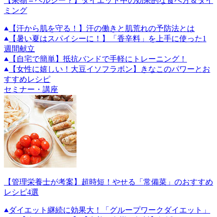
【果物＝ヘルシー？】ダイエット中の効果的な食べ方＆タイ
ミング
【汗から肌を守る！】汗の働きと肌荒れの予防法とは
【暑い夏はスパイシーに！】「香辛料」を上手に使った1
週間献立
【自宅で簡単】抵抗バンドで手軽にトレーニング！
【女性に嬉しい！大豆イソフラボン】きなこのパワーとお
すすめレシピ
セミナー・講座
【管理栄養士が考案】超時短！やせる「常備菜」のおすすめ
レシピ4選
ダイエット継続に効果大！「グループワークダイエット」