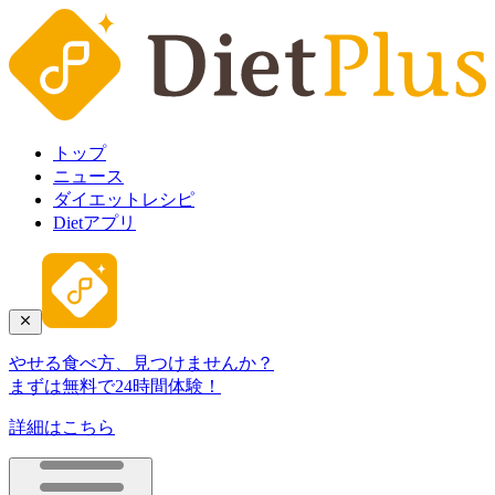
トップ
ニュース
ダイエットレシピ
Dietアプリ
やせる食べ方、見つけませんか？
まずは無料で24時間体験！
詳細はこちら