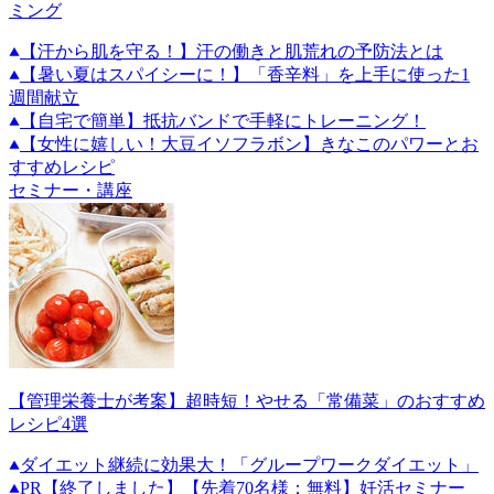
ミング
【汗から肌を守る！】汗の働きと肌荒れの予防法とは
【暑い夏はスパイシーに！】「香辛料」を上手に使った1
週間献立
【自宅で簡単】抵抗バンドで手軽にトレーニング！
【女性に嬉しい！大豆イソフラボン】きなこのパワーとお
すすめレシピ
セミナー・講座
【管理栄養士が考案】超時短！やせる「常備菜」のおすすめ
レシピ4選
ダイエット継続に効果大！「グループワークダイエット」
PR
【終了しました】【先着70名様：無料】妊活セミナー