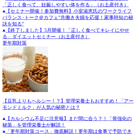
「正しく食べて、妊娠しやすい体を作る」（お土産付き）
【セミナー開催！参加費無料】小室淑恵氏のワークライフ
バランス･トーク＠カフェ”共働き夫婦を応援！家事時短の秘
訣を知る”
【終了しました】5月開催！「正しく食べてキレイにやせ
る」ダイエットセミナー（お土産付き）
更年期対策
【豆乳よりもヘルシー！？】管理栄養士もおすすめ！「アー
モンドミルク」が人気の秘密とは？
【カルシウム不足に注意報】まだ間に合う？！「骨強化の
秘策」を管理栄養士が解説！
「更年期対策コース」徹底解説！更年期は食事で予防でき