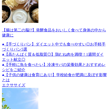
【腸は第二の脳!?】発酵食品をおいしく食べて身体の中から
健康に
【手づくりパン】ダイエット中でも食べやすい◎お手軽手
づくりパン5選
【高たんぱく質＆低脂質◎】鶏むね肉を満喫！1週間ダイ
エット献立◎
【手軽に魚を食べたい】冷凍サバの栄養効果とおすすめレ
シピをご紹介
【子供の健康は食育にあり!】学校給食が肥満に及ぼす影響
とは
エクササイズ