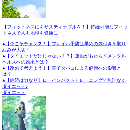
【フィットネスにもサスティナブルを！】持続可能なフィッ
トネスで人も地球も健康に
【今こそチャンス！】フレイル予防は早めの気付き＆取り
組みが大切！
【ダイエットだけじゃない！？】運動がもたらすメンタル
ヘルスへの効果とは？
【改めて考えよう！】電子タバコによる健康への影響と
は？
【継続は力なり】ローインパクトトレーニングで無理なく
ダイエット♪
ダイエット