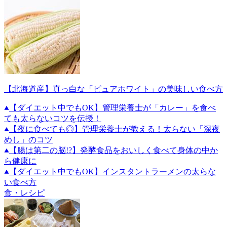
【北海道産】真っ白な「ピュアホワイト」の美味しい食べ方
【ダイエット中でもOK】管理栄養士が「カレー」を食べ
ても太らないコツを伝授！
【夜に食べても◎】管理栄養士が教える！太らない「深夜
めし」のコツ
【腸は第二の脳!?】発酵食品をおいしく食べて身体の中か
ら健康に
【ダイエット中でもOK】インスタントラーメンの太らな
い食べ方
食・レシピ