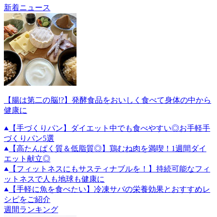
新着ニュース
【腸は第二の脳!?】発酵食品をおいしく食べて身体の中から
健康に
【手づくりパン】ダイエット中でも食べやすい◎お手軽手
づくりパン5選
【高たんぱく質＆低脂質◎】鶏むね肉を満喫！1週間ダイ
エット献立◎
【フィットネスにもサスティナブルを！】持続可能なフィ
ットネスで人も地球も健康に
【手軽に魚を食べたい】冷凍サバの栄養効果とおすすめレ
シピをご紹介
週間ランキング