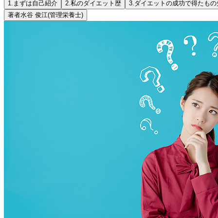
1.
まずは自己紹介
2.
私のダイエット歴
3.
ダイエットの成功で得たもの
著者
水谷 俊江
(管理栄養士)