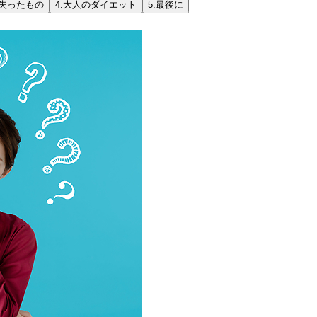
失ったもの
4.
大人のダイエット
5.
最後に