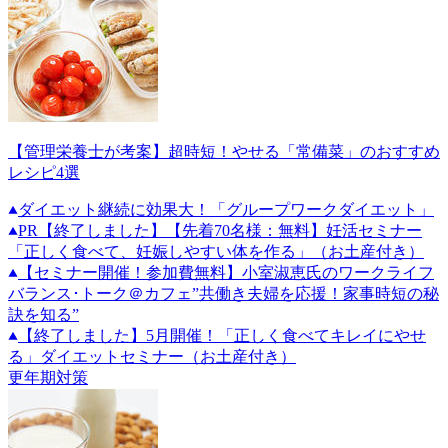
【管理栄養士が考案】超時短！やせる「常備菜」のおすすめ
レシピ4選
ダイエット継続に効果大！「グループワークダイエット」
PR
【終了しました】【先着70名様：無料】妊活セミナー
「正しく食べて、妊娠しやすい体を作る」（お土産付き）
【セミナー開催！参加費無料】小室淑恵氏のワークライフ
バランス･トーク＠カフェ”共働き夫婦を応援！家事時短の秘
訣を知る”
【終了しました】5月開催！「正しく食べてキレイにやせ
る」ダイエットセミナー（お土産付き）
更年期対策