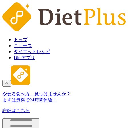
トップ
ニュース
ダイエットレシピ
Dietアプリ
やせる食べ方、見つけませんか？
まずは無料で24時間体験！
詳細はこちら