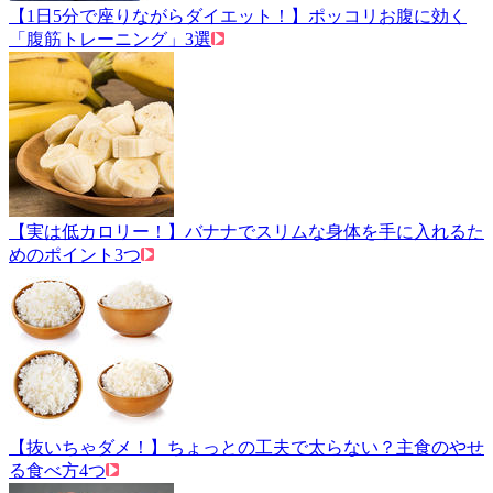
【1日5分で座りながらダイエット！】ポッコリお腹に効く
「腹筋トレーニング」3選
【実は低カロリー！】バナナでスリムな身体を手に入れるた
めのポイント3つ
【抜いちゃダメ！】ちょっとの工夫で太らない？主食のやせ
る食べ方4つ