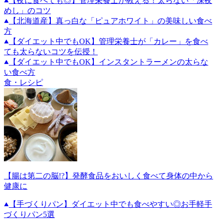
【夜に食べても◎】管理栄養士が教える！太らない「深夜
めし」のコツ
【北海道産】真っ白な「ピュアホワイト」の美味しい食べ
方
【ダイエット中でもOK】管理栄養士が「カレー」を食べ
ても太らないコツを伝授！
【ダイエット中でもOK】インスタントラーメンの太らな
い食べ方
食・レシピ
【腸は第二の脳!?】発酵食品をおいしく食べて身体の中から
健康に
【手づくりパン】ダイエット中でも食べやすい◎お手軽手
づくりパン5選