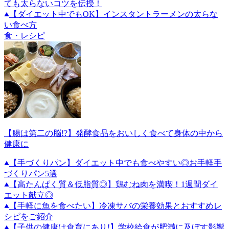
ても太らないコツを伝授！
【ダイエット中でもOK】インスタントラーメンの太らな
い食べ方
食・レシピ
【腸は第二の脳!?】発酵食品をおいしく食べて身体の中から
健康に
【手づくりパン】ダイエット中でも食べやすい◎お手軽手
づくりパン5選
【高たんぱく質＆低脂質◎】鶏むね肉を満喫！1週間ダイ
エット献立◎
【手軽に魚を食べたい】冷凍サバの栄養効果とおすすめレ
シピをご紹介
【子供の健康は食育にあり!】学校給食が肥満に及ぼす影響