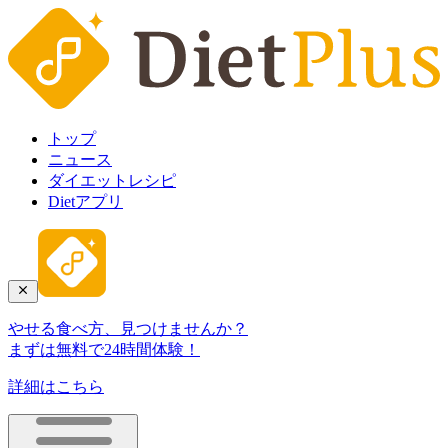
トップ
ニュース
ダイエットレシピ
Dietアプリ
やせる食べ方、見つけませんか？
まずは無料で24時間体験！
詳細はこちら