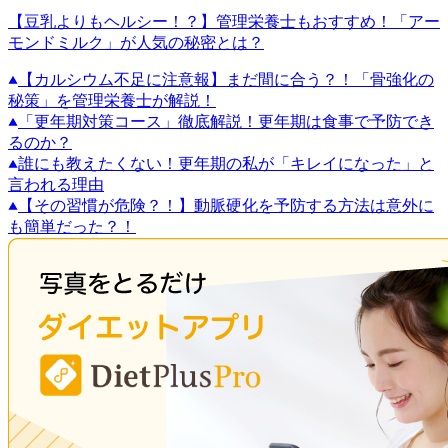
【豆乳よりもヘルシー！？】管理栄養士もおすすめ！「アー
モンドミルク」が人気の秘密とは？
【カルシウム不足に注意報】まだ間に合う？！「骨強化の
秘策」を管理栄養士が解説！
「更年期対策コース」徹底解説！更年期は食事で予防でき
るのか？
誰にも教えたくない！更年期の私が「キレイになった」と
言われる理由
【その習慣が危険？！】動脈硬化を予防する方法は意外に
も簡単だった？！