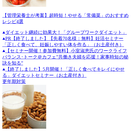
【管理栄養士が考案】超時短！やせる「常備菜」のおすすめ
レシピ4選
ダイエット継続に効果大！「グループワークダイエット」
PR
【終了しました】【先着70名様：無料】妊活セミナー
「正しく食べて、妊娠しやすい体を作る」（お土産付き）
【セミナー開催！参加費無料】小室淑恵氏のワークライフ
バランス･トーク＠カフェ”共働き夫婦を応援！家事時短の秘
訣を知る”
【終了しました】5月開催！「正しく食べてキレイにやせ
る」ダイエットセミナー（お土産付き）
更年期対策