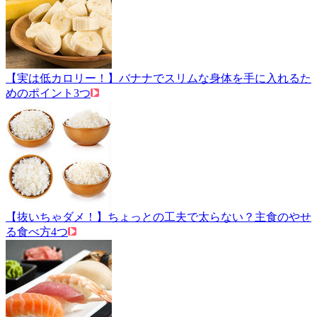
【実は低カロリー！】バナナでスリムな身体を手に入れるた
めのポイント3つ
【抜いちゃダメ！】ちょっとの工夫で太らない？主食のやせ
る食べ方4つ