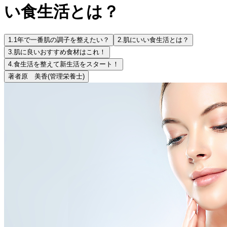
い食生活とは？
1.
1年で一番肌の調子を整えたい？
2.
肌にいい食生活とは？
3.
肌に良いおすすめ食材はこれ！
4.
食生活を整えて新生活をスタート！
著者
原 美香
(管理栄養士)