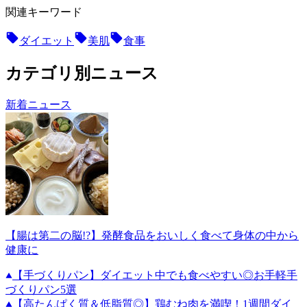
関連キーワード
ダイエット
美肌
食事
カテゴリ別ニュース
新着ニュース
【腸は第二の脳!?】発酵食品をおいしく食べて身体の中から
健康に
【手づくりパン】ダイエット中でも食べやすい◎お手軽手
づくりパン5選
【高たんぱく質＆低脂質◎】鶏むね肉を満喫！1週間ダイ