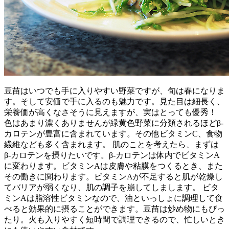
豆苗はいつでも手に入りやすい野菜ですが、旬は春になりま
す。そして安価で手に入るのも魅力です。見た目は細長く、
栄養価が高くなさそうに見えますが、実はとっても優秀！
色はあまり濃くありませんが緑黄色野菜に分類されるほどβ-
カロテンが豊富に含まれています。その他ビタミンC、食物
繊維なども多く含まれます。 肌のことを考えたら、まずは
β-カロテンを摂りたいです。β-カロテンは体内でビタミンA
に変わります。ビタミンAは皮膚や粘膜をつくるとき、また
その働きに関わります。ビタミンAが不足すると肌が乾燥し
てバリアが弱くなり、肌の調子を崩してしまします。 ビタ
ミンAは脂溶性ビタミンなので、油といっしょに調理して食
べると効果的に摂ることができます。豆苗は炒め物にもぴっ
たり。火も入りやすく短時間で調理できるので、忙しいとき