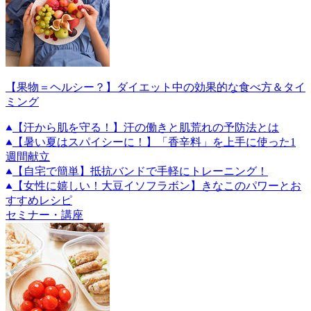
【果物＝ヘルシー？】ダイエット中の効果的な食べ方＆タイ
ミング
【汗から肌を守る！】汗の働きと肌荒れの予防法とは
【暑い夏はスパイシーに！】「香辛料」を上手に使った1
週間献立
【自宅で簡単】抵抗バンドで手軽にトレーニング！
【女性に嬉しい！大豆イソフラボン】きなこのパワーとお
すすめレシピ
セミナー・講座