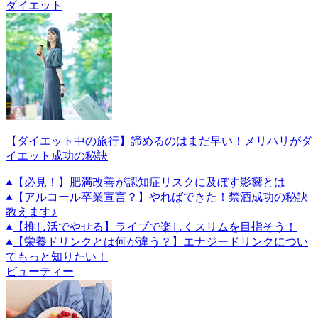
ダイエット
【ダイエット中の旅行】諦めるのはまだ早い！メリハリがダ
イエット成功の秘訣
【必見！】肥満改善が認知症リスクに及ぼす影響とは
【アルコール卒業宣言？】やればできた！禁酒成功の秘訣
教えます♪
【推し活でやせる】ライブで楽しくスリムを目指そう！
【栄養ドリンクとは何が違う？】エナジードリンクについ
てもっと知りたい！
ビューティー