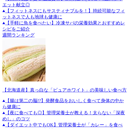
エット献立◎
【フィットネスにもサスティナブルを！】持続可能なフィ
ットネスで人も地球も健康に
【手軽に魚を食べたい】冷凍サバの栄養効果とおすすめレ
シピをご紹介
週間ランキング
【北海道産】真っ白な「ピュアホワイト」の美味しい食べ方
【腸は第二の脳!?】発酵食品をおいしく食べて身体の中か
ら健康に
【夜に食べても◎】管理栄養士が教える！太らない「深夜
めし」のコツ
【ダイエット中でもOK】管理栄養士が「カレー」を食べ