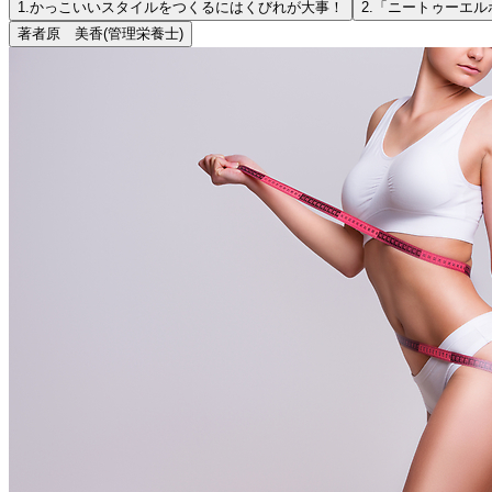
1.
かっこいいスタイルをつくるにはくびれが大事！
2.
「ニートゥーエル
著者
原 美香
(管理栄養士)