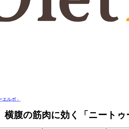
ーエルボ」
】横腹の筋肉に効く「ニートゥ