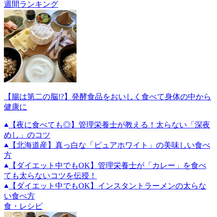
週間ランキング
【腸は第二の脳!?】発酵食品をおいしく食べて身体の中から
健康に
【夜に食べても◎】管理栄養士が教える！太らない「深夜
めし」のコツ
【北海道産】真っ白な「ピュアホワイト」の美味しい食べ
方
【ダイエット中でもOK】管理栄養士が「カレー」を食べ
ても太らないコツを伝授！
【ダイエット中でもOK】インスタントラーメンの太らな
い食べ方
食・レシピ