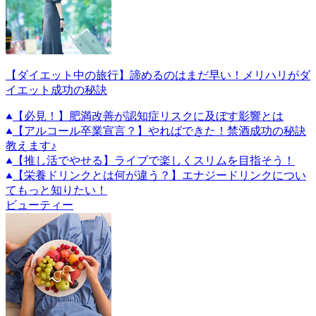
【ダイエット中の旅行】諦めるのはまだ早い！メリハリがダ
イエット成功の秘訣
【必見！】肥満改善が認知症リスクに及ぼす影響とは
【アルコール卒業宣言？】やればできた！禁酒成功の秘訣
教えます♪
【推し活でやせる】ライブで楽しくスリムを目指そう！
【栄養ドリンクとは何が違う？】エナジードリンクについ
てもっと知りたい！
ビューティー