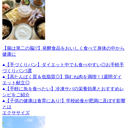
【腸は第二の脳!?】発酵食品をおいしく食べて身体の中から
健康に
【手づくりパン】ダイエット中でも食べやすい◎お手軽手
づくりパン5選
【高たんぱく質＆低脂質◎】鶏むね肉を満喫！1週間ダイ
エット献立◎
【手軽に魚を食べたい】冷凍サバの栄養効果とおすすめレ
シピをご紹介
【子供の健康は食育にあり!】学校給食が肥満に及ぼす影響
とは
エクササイズ