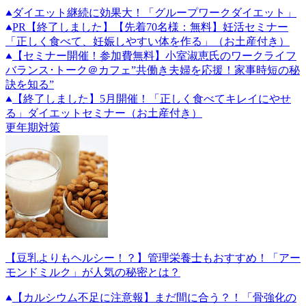
ダイエット継続に効果大！「グループワークダイエット」
PR
【終了しました】【先着70名様：無料】妊活セミナー
「正しく食べて、妊娠しやすい体を作る」（お土産付き）
【セミナー開催！参加費無料】小室淑恵氏のワークライフ
バランス･トーク＠カフェ”共働き夫婦を応援！家事時短の秘
訣を知る”
【終了しました】5月開催！「正しく食べてキレイにやせ
る」ダイエットセミナー（お土産付き）
更年期対策
【豆乳よりもヘルシー！？】管理栄養士もおすすめ！「アー
モンドミルク」が人気の秘密とは？
【カルシウム不足に注意報】まだ間に合う？！「骨強化の