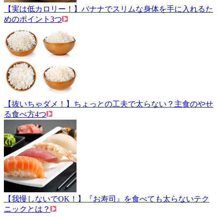
【実は低カロリー！】バナナでスリムな身体を手に入れるた
めのポイント3つ
【抜いちゃダメ！】ちょっとの工夫で太らない？主食のやせ
る食べ方4つ
【我慢しないでOK！】『お寿司』を食べても太らないテク
ニックとは？