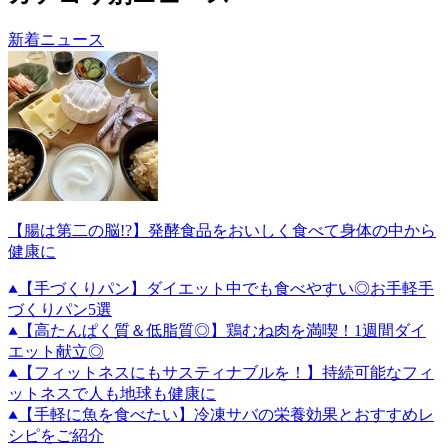
新着ニュース
【腸は第二の脳!?】発酵食品をおいしく食べて身体の中から
健康に
【手づくりパン】ダイエット中でも食べやすい◎お手軽手
づくりパン5選
【高たんぱく質＆低脂質◎】鶏むね肉を満喫！1週間ダイ
エット献立◎
【フィットネスにもサスティナブルを！】持続可能なフィ
ットネスで人も地球も健康に
【手軽に魚を食べたい】冷凍サバの栄養効果とおすすめレ
シピをご紹介