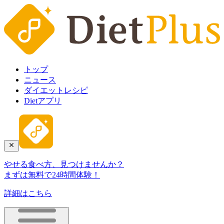
トップ
ニュース
ダイエットレシピ
Dietアプリ
やせる食べ方、見つけませんか？
まずは無料で24時間体験！
詳細はこちら