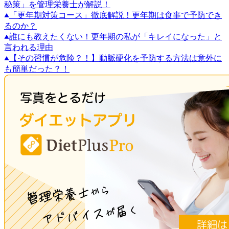
秘策」を管理栄養士が解説！
「更年期対策コース」徹底解説！更年期は食事で予防でき
るのか？
誰にも教えたくない！更年期の私が「キレイになった」と
言われる理由
【その習慣が危険？！】動脈硬化を予防する方法は意外に
も簡単だった？！