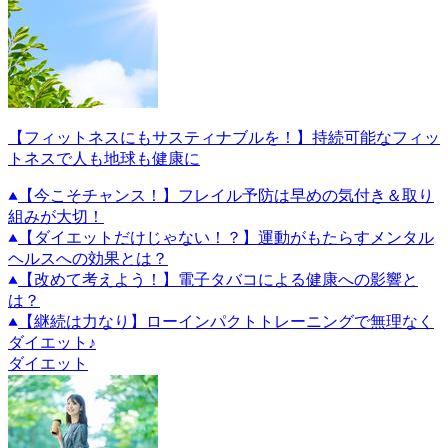
【フィットネスにもサスティナブルを！】持続可能なフィッ
トネスで人も地球も健康に
【今こそチャンス！】フレイル予防は早めの気付き＆取り
組みが大切！
【ダイエットだけじゃない！？】運動がもたらすメンタル
ヘルスへの効果とは？
【改めて考えよう！】電子タバコによる健康への影響と
は？
【継続は力なり】ローインパクトトレーニングで無理なく
ダイエット♪
ダイエット