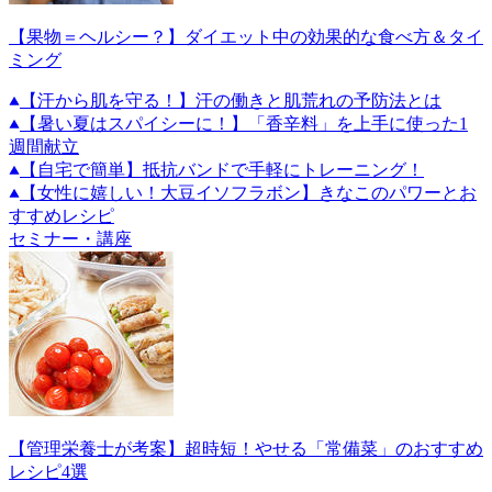
【果物＝ヘルシー？】ダイエット中の効果的な食べ方＆タイ
ミング
【汗から肌を守る！】汗の働きと肌荒れの予防法とは
【暑い夏はスパイシーに！】「香辛料」を上手に使った1
週間献立
【自宅で簡単】抵抗バンドで手軽にトレーニング！
【女性に嬉しい！大豆イソフラボン】きなこのパワーとお
すすめレシピ
セミナー・講座
【管理栄養士が考案】超時短！やせる「常備菜」のおすすめ
レシピ4選