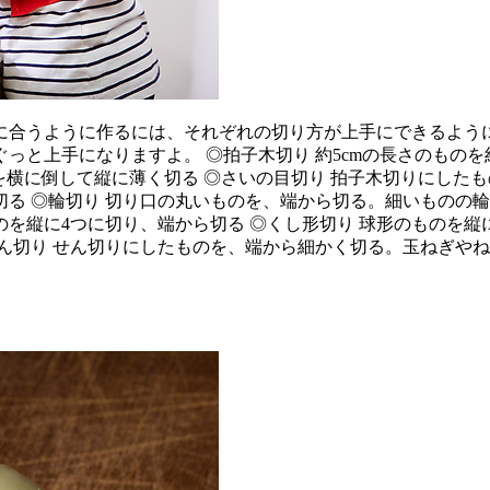
に合うように作るには、それぞれの切り方が上手にできるよう
と上手になりますよ。 ◎拍子木切り 約5cmの長さのものを約
れを横に倒して縦に薄く切る ◎さいの目切り 拍子木切りにしたもの
る ◎輪切り 切り口の丸いものを、端から切る。細いものの輪
のを縦に4つに切り、端から切る ◎くし形切り 球形のものを縦
ん切り せん切りにしたものを、端から細かく切る。玉ねぎや