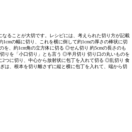
になることが大切です。レシピには、考えられた切り方が記載
1cmの幅に切り、これを横に倒して約1cmの厚さの棒状に切
を、約1cm角の立方体に切る ◎せん切り 約5cmの長さのも
切りを「小口切り」とも言う ◎半月切り 切り口の丸いものを
に2つに切り、中心から放射状に包丁を入れて切る ◎乱切り 食
ねぎは、根本を切り離さずに縦と横に包丁を入れて、端から切