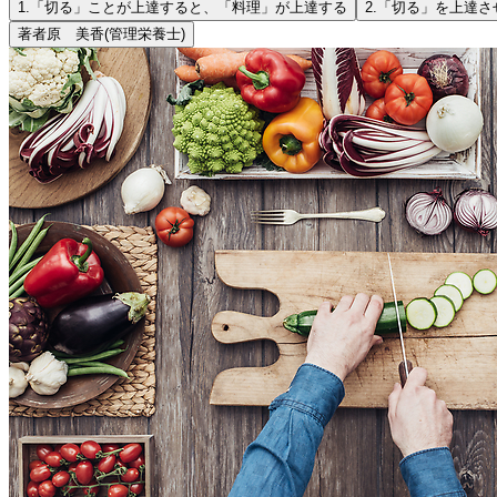
1.
「切る」ことが上達すると、「料理」が上達する
2.
「切る」を上達さ
著者
原 美香
(管理栄養士)