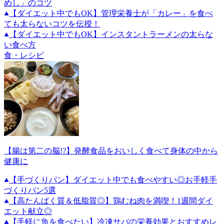
めし」のコツ
【ダイエット中でもOK】管理栄養士が「カレー」を食べ
ても太らないコツを伝授！
【ダイエット中でもOK】インスタントラーメンの太らな
い食べ方
食・レシピ
【腸は第二の脳!?】発酵食品をおいしく食べて身体の中から
健康に
【手づくりパン】ダイエット中でも食べやすい◎お手軽手
づくりパン5選
【高たんぱく質＆低脂質◎】鶏むね肉を満喫！1週間ダイ
エット献立◎
【手軽に魚を食べたい】冷凍サバの栄養効果とおすすめレ