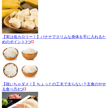
【実は低カロリー！】バナナでスリムな身体を手に入れるた
めのポイント3つ
【抜いちゃダメ！】ちょっとの工夫で太らない？主食のやせ
る食べ方4つ