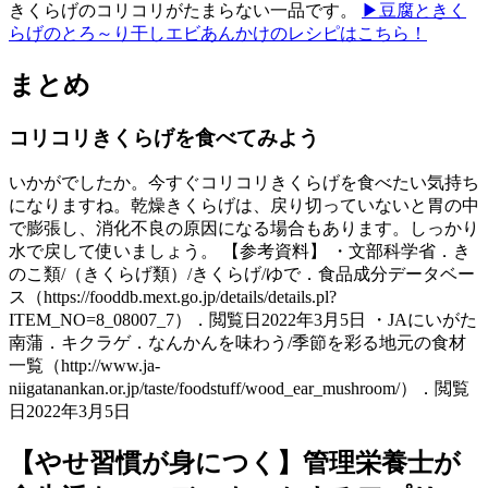
きくらげのコリコリがたまらない一品です。
▶豆腐ときく
らげのとろ～り干しエビあんかけのレシピはこちら！
まとめ
コリコリきくらげを食べてみよう
いかがでしたか。今すぐコリコリきくらげを食べたい気持ち
になりますね。乾燥きくらげは、戻り切っていないと胃の中
で膨張し、消化不良の原因になる場合もあります。しっかり
水で戻して使いましょう。 【参考資料】 ・文部科学省．き
のこ類/（きくらげ類）/きくらげ/ゆで．食品成分データベー
ス（https://fooddb.mext.go.jp/details/details.pl?
ITEM_NO=8_08007_7）．閲覧日2022年3月5日 ・JAにいがた
南蒲．キクラゲ．なんかんを味わう/季節を彩る地元の食材
一覧（http://www.ja-
niigatanankan.or.jp/taste/foodstuff/wood_ear_mushroom/）．閲覧
日2022年3月5日
【やせ習慣が身につく】管理栄養士が