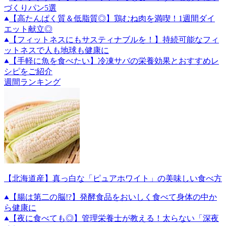
づくりパン5選
【高たんぱく質＆低脂質◎】鶏むね肉を満喫！1週間ダイ
エット献立◎
【フィットネスにもサスティナブルを！】持続可能なフィ
ットネスで人も地球も健康に
【手軽に魚を食べたい】冷凍サバの栄養効果とおすすめレ
シピをご紹介
週間ランキング
【北海道産】真っ白な「ピュアホワイト」の美味しい食べ方
【腸は第二の脳!?】発酵食品をおいしく食べて身体の中か
ら健康に
【夜に食べても◎】管理栄養士が教える！太らない「深夜