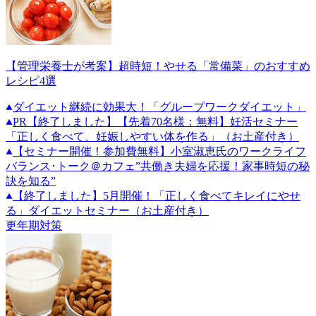
【管理栄養士が考案】超時短！やせる「常備菜」のおすすめ
レシピ4選
ダイエット継続に効果大！「グループワークダイエット」
PR
【終了しました】【先着70名様：無料】妊活セミナー
「正しく食べて、妊娠しやすい体を作る」（お土産付き）
【セミナー開催！参加費無料】小室淑恵氏のワークライフ
バランス･トーク＠カフェ”共働き夫婦を応援！家事時短の秘
訣を知る”
【終了しました】5月開催！「正しく食べてキレイにやせ
る」ダイエットセミナー（お土産付き）
更年期対策