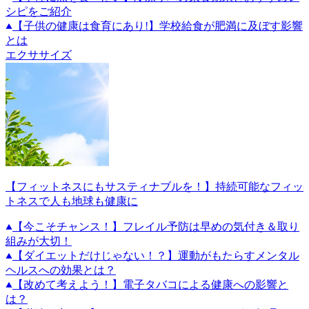
シピをご紹介
【子供の健康は食育にあり!】学校給食が肥満に及ぼす影響
とは
エクササイズ
【フィットネスにもサスティナブルを！】持続可能なフィッ
トネスで人も地球も健康に
【今こそチャンス！】フレイル予防は早めの気付き＆取り
組みが大切！
【ダイエットだけじゃない！？】運動がもたらすメンタル
ヘルスへの効果とは？
【改めて考えよう！】電子タバコによる健康への影響と
は？