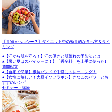
【果物＝ヘルシー？】ダイエット中の効果的な食べ方＆タイ
ミング
【汗から肌を守る！】汗の働きと肌荒れの予防法とは
【暑い夏はスパイシーに！】「香辛料」を上手に使った1
週間献立
【自宅で簡単】抵抗バンドで手軽にトレーニング！
【女性に嬉しい！大豆イソフラボン】きなこのパワーとお
すすめレシピ
セミナー・講座