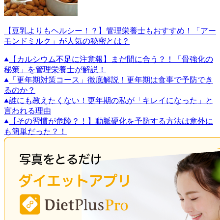
【豆乳よりもヘルシー！？】管理栄養士もおすすめ！「アー
モンドミルク」が人気の秘密とは？
【カルシウム不足に注意報】まだ間に合う？！「骨強化の
秘策」を管理栄養士が解説！
「更年期対策コース」徹底解説！更年期は食事で予防でき
るのか？
誰にも教えたくない！更年期の私が「キレイになった」と
言われる理由
【その習慣が危険？！】動脈硬化を予防する方法は意外に
も簡単だった？！