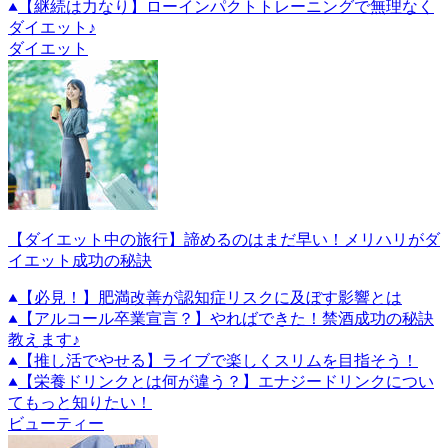
【継続は力なり】ローインパクトトレーニングで無理なく
ダイエット♪
ダイエット
【ダイエット中の旅行】諦めるのはまだ早い！メリハリがダ
イエット成功の秘訣
【必見！】肥満改善が認知症リスクに及ぼす影響とは
【アルコール卒業宣言？】やればできた！禁酒成功の秘訣
教えます♪
【推し活でやせる】ライブで楽しくスリムを目指そう！
【栄養ドリンクとは何が違う？】エナジードリンクについ
てもっと知りたい！
ビューティー