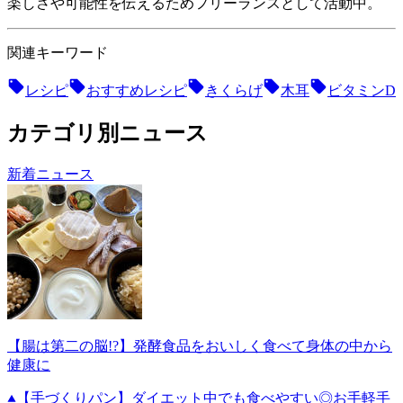
楽しさや可能性を伝えるためフリーランスとして活動中。
関連キーワード
レシピ
おすすめレシピ
きくらげ
木耳
ビタミンD
カテゴリ別ニュース
新着ニュース
【腸は第二の脳!?】発酵食品をおいしく食べて身体の中から
健康に
【手づくりパン】ダイエット中でも食べやすい◎お手軽手