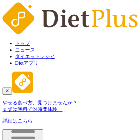
トップ
ニュース
ダイエットレシピ
Dietアプリ
やせる食べ方、見つけませんか？
まずは無料で24時間体験！
詳細はこちら