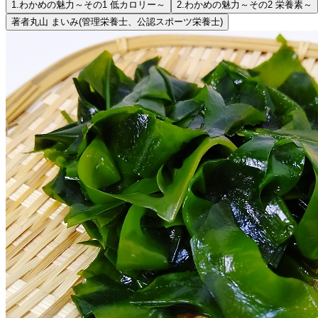
1.
わかめの魅力～その1 低カロリー～
2.
わかめの魅力～その2 栄養素～
著者
丸山 まいみ
(管理栄養士、公認スポーツ栄養士)