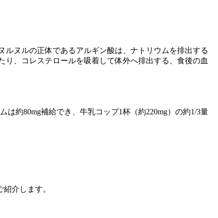
り、ヌルヌルの正体であるアルギン酸は、ナトリウムを排出する
たり、コレステロールを吸着して体外へ排出する、食後の血
0mg補給でき、牛乳コップ1杯（約220mg）の約1/3量
ご紹介します。