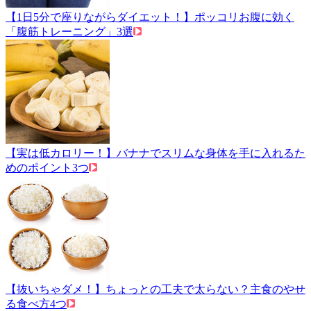
【1日5分で座りながらダイエット！】ポッコリお腹に効く
「腹筋トレーニング」3選
【実は低カロリー！】バナナでスリムな身体を手に入れるた
めのポイント3つ
【抜いちゃダメ！】ちょっとの工夫で太らない？主食のやせ
る食べ方4つ