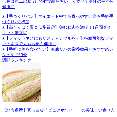
【腸は第二の脳!?】発酵食品をおいしく食べて身体の中から
健康に
【手づくりパン】ダイエット中でも食べやすい◎お手軽手
づくりパン5選
【高たんぱく質＆低脂質◎】鶏むね肉を満喫！1週間ダイ
エット献立◎
【フィットネスにもサスティナブルを！】持続可能なフィ
ットネスで人も地球も健康に
【手軽に魚を食べたい】冷凍サバの栄養効果とおすすめレ
シピをご紹介
週間ランキング
【北海道産】真っ白な「ピュアホワイト」の美味しい食べ方