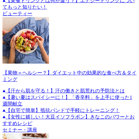
【栄養ドリンクとは何が違う？】エナジードリンクについ
てもっと知りたい！
ビューティー
【果物＝ヘルシー？】ダイエット中の効果的な食べ方＆タイ
ミング
【汗から肌を守る！】汗の働きと肌荒れの予防法とは
【暑い夏はスパイシーに！】「香辛料」を上手に使った1
週間献立
【自宅で簡単】抵抗バンドで手軽にトレーニング！
【女性に嬉しい！大豆イソフラボン】きなこのパワーとお
すすめレシピ
セミナー・講座