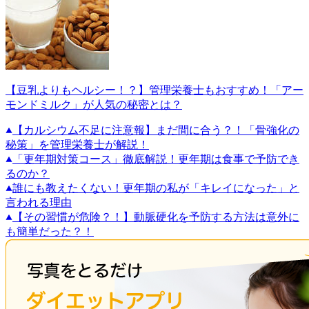
【豆乳よりもヘルシー！？】管理栄養士もおすすめ！「アー
モンドミルク」が人気の秘密とは？
【カルシウム不足に注意報】まだ間に合う？！「骨強化の
秘策」を管理栄養士が解説！
「更年期対策コース」徹底解説！更年期は食事で予防でき
るのか？
誰にも教えたくない！更年期の私が「キレイになった」と
言われる理由
【その習慣が危険？！】動脈硬化を予防する方法は意外に
も簡単だった？！