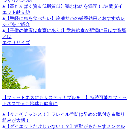
づくりパン5選
【高たんぱく質＆低脂質◎】鶏むね肉を満喫！1週間ダイ
エット献立◎
【手軽に魚を食べたい】冷凍サバの栄養効果とおすすめレ
シピをご紹介
【子供の健康は食育にあり!】学校給食が肥満に及ぼす影響
とは
エクササイズ
【フィットネスにもサスティナブルを！】持続可能なフィッ
トネスで人も地球も健康に
【今こそチャンス！】フレイル予防は早めの気付き＆取り
組みが大切！
【ダイエットだけじゃない！？】運動がもたらすメンタル