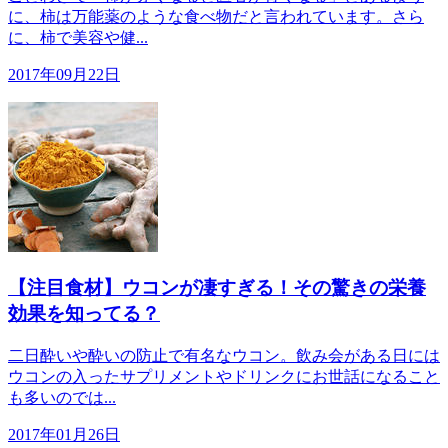
に、柿は万能薬のような食べ物だと言われています。さら
に、柿で美容や健...
2017年09月22日
【注目食材】ウコンが凄すぎる！その驚きの栄養
効果を知ってる？
二日酔いや酔いの防止で有名なウコン。飲み会がある日には
ウコンの入ったサプリメントやドリンクにお世話になること
も多いのでは...
2017年01月26日