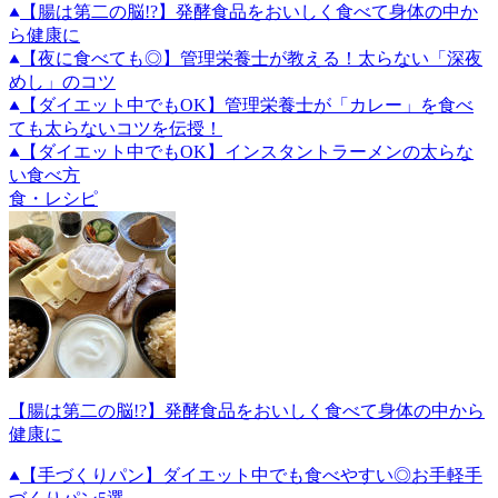
【腸は第二の脳!?】発酵食品をおいしく食べて身体の中か
ら健康に
【夜に食べても◎】管理栄養士が教える！太らない「深夜
めし」のコツ
【ダイエット中でもOK】管理栄養士が「カレー」を食べ
ても太らないコツを伝授！
【ダイエット中でもOK】インスタントラーメンの太らな
い食べ方
食・レシピ
【腸は第二の脳!?】発酵食品をおいしく食べて身体の中から
健康に
【手づくりパン】ダイエット中でも食べやすい◎お手軽手