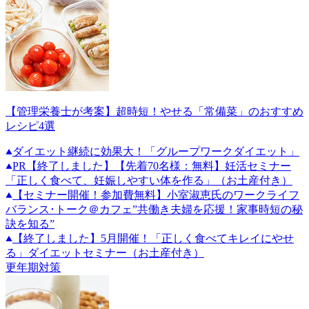
【管理栄養士が考案】超時短！やせる「常備菜」のおすすめ
レシピ4選
ダイエット継続に効果大！「グループワークダイエット」
PR
【終了しました】【先着70名様：無料】妊活セミナー
「正しく食べて、妊娠しやすい体を作る」（お土産付き）
【セミナー開催！参加費無料】小室淑恵氏のワークライフ
バランス･トーク＠カフェ”共働き夫婦を応援！家事時短の秘
訣を知る”
【終了しました】5月開催！「正しく食べてキレイにやせ
る」ダイエットセミナー（お土産付き）
更年期対策