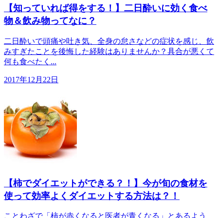
【知っていれば得をする！】二日酔いに効く食べ
物＆飲み物ってなに？
二日酔いで頭痛や吐き気、全身の怠さなどの症状を感じ、飲
みすぎたことを後悔した経験はありませんか？具合が悪くて
何も食べたく...
2017年12月22日
【柿でダイエットができる？！】今が旬の食材を
使って効率よくダイエットする方法は？！
ことわざで「柿が赤くなると医者が青くなる」とあるよう