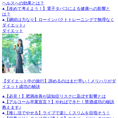
ヘルスへの効果とは？
【改めて考えよう！】電子タバコによる健康への影響と
は？
【継続は力なり】ローインパクトトレーニングで無理なく
ダイエット♪
ダイエット
【ダイエット中の旅行】諦めるのはまだ早い！メリハリがダ
イエット成功の秘訣
【必見！】肥満改善が認知症リスクに及ぼす影響とは
【アルコール卒業宣言？】やればできた！禁酒成功の秘訣
教えます♪
【推し活でやせる】ライブで楽しくスリムを目指そう！