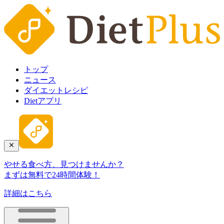
トップ
ニュース
ダイエットレシピ
Dietアプリ
やせる食べ方、見つけませんか？
まずは無料で24時間体験！
詳細はこちら