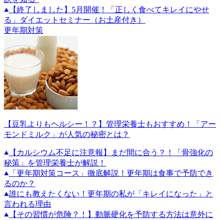
【終了しました】5月開催！「正しく食べてキレイにやせ
る」ダイエットセミナー（お土産付き）
更年期対策
【豆乳よりもヘルシー！？】管理栄養士もおすすめ！「アー
モンドミルク」が人気の秘密とは？
【カルシウム不足に注意報】まだ間に合う？！「骨強化の
秘策」を管理栄養士が解説！
「更年期対策コース」徹底解説！更年期は食事で予防でき
るのか？
誰にも教えたくない！更年期の私が「キレイになった」と
言われる理由
【その習慣が危険？！】動脈硬化を予防する方法は意外に