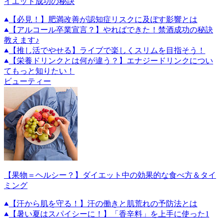
イエット成功の秘訣
【必見！】肥満改善が認知症リスクに及ぼす影響とは
【アルコール卒業宣言？】やればできた！禁酒成功の秘訣
教えます♪
【推し活でやせる】ライブで楽しくスリムを目指そう！
【栄養ドリンクとは何が違う？】エナジードリンクについ
てもっと知りたい！
ビューティー
【果物＝ヘルシー？】ダイエット中の効果的な食べ方＆タイ
ミング
【汗から肌を守る！】汗の働きと肌荒れの予防法とは
【暑い夏はスパイシーに！】「香辛料」を上手に使った1