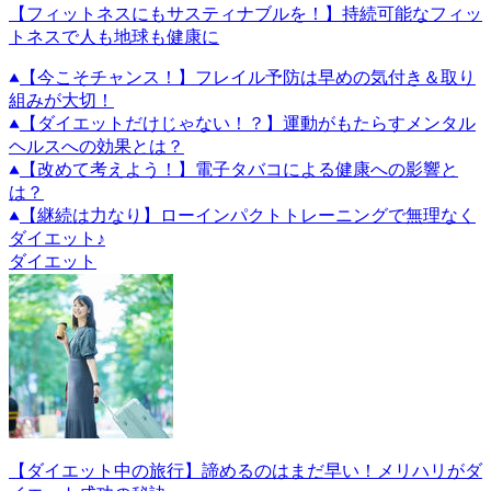
【フィットネスにもサスティナブルを！】持続可能なフィッ
トネスで人も地球も健康に
【今こそチャンス！】フレイル予防は早めの気付き＆取り
組みが大切！
【ダイエットだけじゃない！？】運動がもたらすメンタル
ヘルスへの効果とは？
【改めて考えよう！】電子タバコによる健康への影響と
は？
【継続は力なり】ローインパクトトレーニングで無理なく
ダイエット♪
ダイエット
【ダイエット中の旅行】諦めるのはまだ早い！メリハリがダ