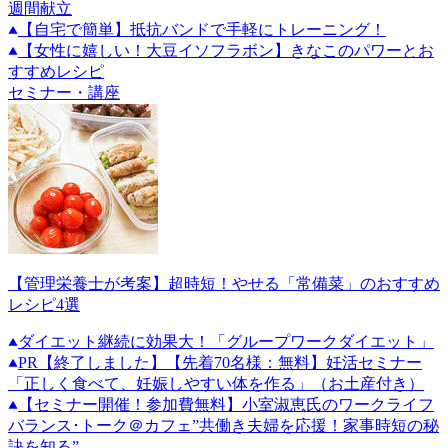
週間献立
【自宅で簡単】抵抗バンドで手軽にトレーニング！
【女性に嬉しい！大豆イソフラボン】きなこのパワーとお
すすめレシピ
セミナー・講座
【管理栄養士が考案】超時短！やせる「常備菜」のおすすめ
レシピ4選
ダイエット継続に効果大！「グループワークダイエット」
PR
【終了しました】【先着70名様：無料】妊活セミナー
「正しく食べて、妊娠しやすい体を作る」（お土産付き）
【セミナー開催！参加費無料】小室淑恵氏のワークライフ
バランス･トーク＠カフェ”共働き夫婦を応援！家事時短の秘
訣を知る”