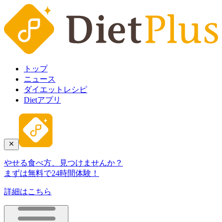
トップ
ニュース
ダイエットレシピ
Dietアプリ
やせる食べ方、見つけませんか？
まずは無料で24時間体験！
詳細はこちら