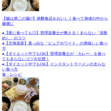
【腸は第二の脳!?】発酵食品をおいしく食べて身体の中から
健康に
【夜に食べても◎】管理栄養士が教える！太らない「深夜
めし」のコツ
【北海道産】真っ白な「ピュアホワイト」の美味しい食べ
方
【ダイエット中でもOK】管理栄養士が「カレー」を食べ
ても太らないコツを伝授！
【ダイエット中でもOK】インスタントラーメンの太らな
い食べ方
食・レシピ