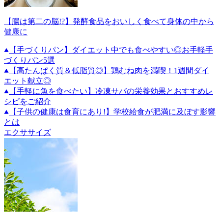
【腸は第二の脳!?】発酵食品をおいしく食べて身体の中から
健康に
【手づくりパン】ダイエット中でも食べやすい◎お手軽手
づくりパン5選
【高たんぱく質＆低脂質◎】鶏むね肉を満喫！1週間ダイ
エット献立◎
【手軽に魚を食べたい】冷凍サバの栄養効果とおすすめレ
シピをご紹介
【子供の健康は食育にあり!】学校給食が肥満に及ぼす影響
とは
エクササイズ