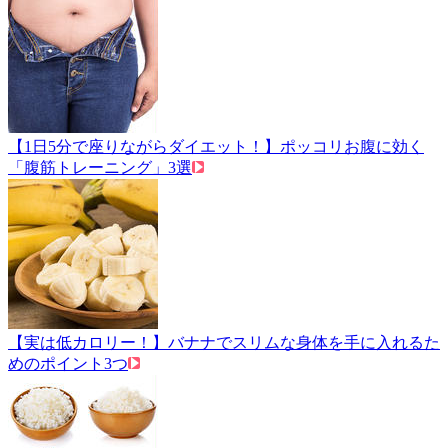
【1日5分で座りながらダイエット！】ポッコリお腹に効く
「腹筋トレーニング」3選
【実は低カロリー！】バナナでスリムな身体を手に入れるた
めのポイント3つ