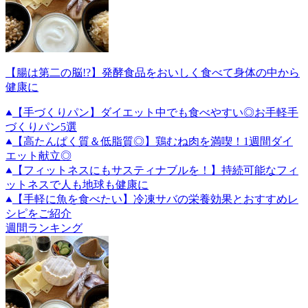
【腸は第二の脳!?】発酵食品をおいしく食べて身体の中から
健康に
【手づくりパン】ダイエット中でも食べやすい◎お手軽手
づくりパン5選
【高たんぱく質＆低脂質◎】鶏むね肉を満喫！1週間ダイ
エット献立◎
【フィットネスにもサスティナブルを！】持続可能なフィ
ットネスで人も地球も健康に
【手軽に魚を食べたい】冷凍サバの栄養効果とおすすめレ
シピをご紹介
週間ランキング