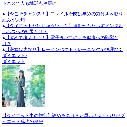
トネスで人も地球も健康に
【今こそチャンス！】フレイル予防は早めの気付き＆取り
組みが大切！
【ダイエットだけじゃない！？】運動がもたらすメンタル
ヘルスへの効果とは？
【改めて考えよう！】電子タバコによる健康への影響と
は？
【継続は力なり】ローインパクトトレーニングで無理なく
ダイエット♪
ダイエット
【ダイエット中の旅行】諦めるのはまだ早い！メリハリがダ
イエット成功の秘訣