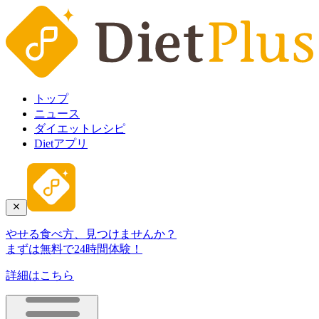
トップ
ニュース
ダイエットレシピ
Dietアプリ
やせる食べ方、見つけませんか？
まずは無料で24時間体験！
詳細はこちら