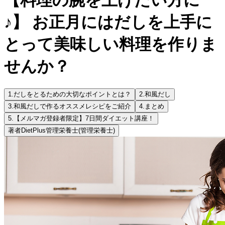
♪】 お正月にはだしを上手に
とって美味しい料理を作りま
せんか？
1.
だしをとるための大切なポイントとは？
2.
和風だし
3.
和風だしで作るオススメレシピをご紹介
4.
まとめ
5.
【メルマガ登録者限定】7日間ダイエット講座！
著者
DietPlus管理栄養士
(管理栄養士)