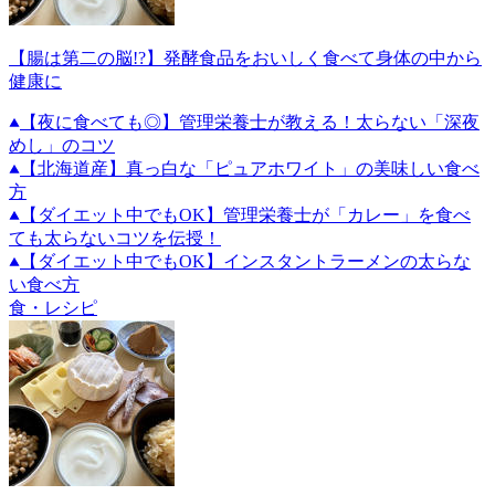
【腸は第二の脳!?】発酵食品をおいしく食べて身体の中から
健康に
【夜に食べても◎】管理栄養士が教える！太らない「深夜
めし」のコツ
【北海道産】真っ白な「ピュアホワイト」の美味しい食べ
方
【ダイエット中でもOK】管理栄養士が「カレー」を食べ
ても太らないコツを伝授！
【ダイエット中でもOK】インスタントラーメンの太らな
い食べ方
食・レシピ