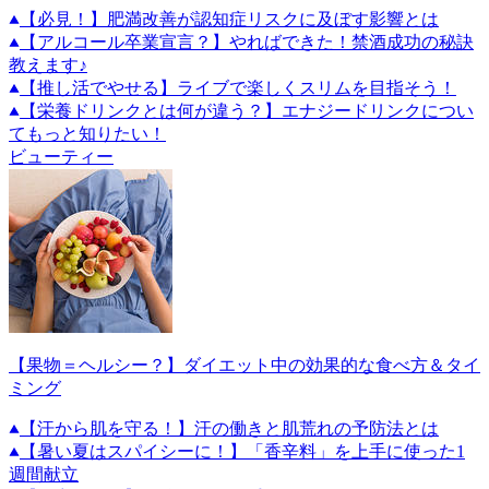
【必見！】肥満改善が認知症リスクに及ぼす影響とは
【アルコール卒業宣言？】やればできた！禁酒成功の秘訣
教えます♪
【推し活でやせる】ライブで楽しくスリムを目指そう！
【栄養ドリンクとは何が違う？】エナジードリンクについ
てもっと知りたい！
ビューティー
【果物＝ヘルシー？】ダイエット中の効果的な食べ方＆タイ
ミング
【汗から肌を守る！】汗の働きと肌荒れの予防法とは
【暑い夏はスパイシーに！】「香辛料」を上手に使った1
週間献立