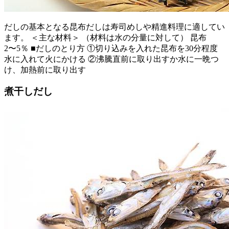
だしの基本となる昆布だしは寿司めしや精進料理に適してい
ます。 ＜主な材料＞ （材料は水の分量に対して） 昆布
2〜5％ ■だしのとり方 ①切り込みを入れた昆布を30分程度
水に入れて火にかける ②沸騰直前に取り出すか水に一晩つ
け、加熱前に取り出す
煮干しだし