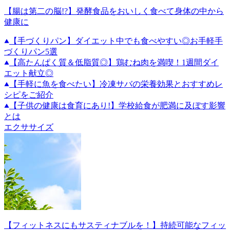
【腸は第二の脳!?】発酵食品をおいしく食べて身体の中から
健康に
【手づくりパン】ダイエット中でも食べやすい◎お手軽手
づくりパン5選
【高たんぱく質＆低脂質◎】鶏むね肉を満喫！1週間ダイ
エット献立◎
【手軽に魚を食べたい】冷凍サバの栄養効果とおすすめレ
シピをご紹介
【子供の健康は食育にあり!】学校給食が肥満に及ぼす影響
とは
エクササイズ
【フィットネスにもサスティナブルを！】持続可能なフィッ