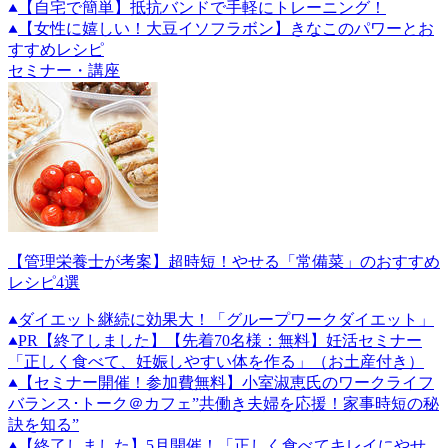
【自宅で簡単】抵抗バンドで手軽にトレーニング！
【女性に嬉しい！大豆イソフラボン】きなこのパワーとお
すすめレシピ
セミナー・講座
【管理栄養士が考案】超時短！やせる「常備菜」のおすすめ
レシピ4選
ダイエット継続に効果大！「グループワークダイエット」
PR
【終了しました】【先着70名様：無料】妊活セミナー
「正しく食べて、妊娠しやすい体を作る」（お土産付き）
【セミナー開催！参加費無料】小室淑恵氏のワークライフ
バランス･トーク＠カフェ”共働き夫婦を応援！家事時短の秘
訣を知る”
【終了しました】5月開催！「正しく食べてキレイにやせ