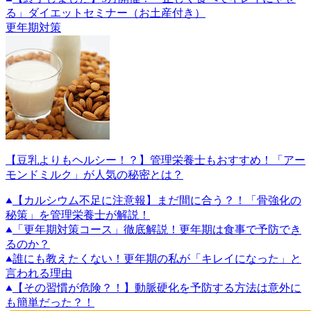
る」ダイエットセミナー（お土産付き）
更年期対策
【豆乳よりもヘルシー！？】管理栄養士もおすすめ！「アー
モンドミルク」が人気の秘密とは？
【カルシウム不足に注意報】まだ間に合う？！「骨強化の
秘策」を管理栄養士が解説！
「更年期対策コース」徹底解説！更年期は食事で予防でき
るのか？
誰にも教えたくない！更年期の私が「キレイになった」と
言われる理由
【その習慣が危険？！】動脈硬化を予防する方法は意外に
も簡単だった？！