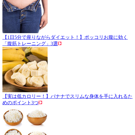
【1日5分で座りながらダイエット！】ポッコリお腹に効く
「腹筋トレーニング」3選
【実は低カロリー！】バナナでスリムな身体を手に入れるた
めのポイント3つ