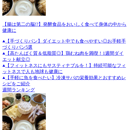
【腸は第二の脳!?】発酵食品をおいしく食べて身体の中から
健康に
【手づくりパン】ダイエット中でも食べやすい◎お手軽手
づくりパン5選
【高たんぱく質＆低脂質◎】鶏むね肉を満喫！1週間ダイ
エット献立◎
【フィットネスにもサスティナブルを！】持続可能なフィ
ットネスで人も地球も健康に
【手軽に魚を食べたい】冷凍サバの栄養効果とおすすめレ
シピをご紹介
週間ランキング