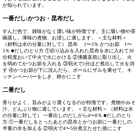
が知られています。
一番だし:かつお・昆布だし
すんだ色で、雑味がなく濃い味が特徴です。主に吸い物や茶
碗蒸し、薄味の煮物、お浸しに適します。 ＜主な材料＞
（材料は水の分量に対して） 昆布 1〜3％ かつお節 1〜
3％ ■だしのとり方 ①切り込みを入れた昆布を水に入れて30
分程度おいて中火で火にかける ②沸騰直前に取り出し、火
を弱めてかつお節を入れる ③弱火で1分ほど煮出して火を消
す ④かつお節が下に沈んだら、ボールにザルを乗せて、キ
ッチンペーパーをしき、静かにこす
二番だし
香りがよく、旨みがより濃くなるのが特徴です。煮物やみそ
汁、どんぶり物に適しています。 ＜主な材料＞ （材料は水
の分量に対して） 一番出しのだしがら4〜8％ ■だしのとり
方 ①一番だしをとったあとの昆布とかつお節に一番だしの
半量の水を加える ②弱火で4〜5分煮立たせた後にこす