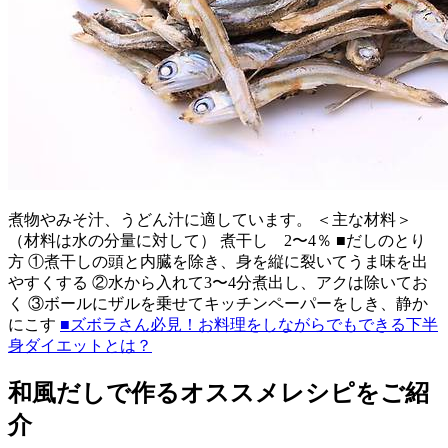
煮物やみそ汁、うどん汁に適しています。 ＜主な材料＞
（材料は水の分量に対して） 煮干し 2〜4％ ■だしのとり
方 ①煮干しの頭と内臓を除き、身を縦に裂いてうま味を出
やすくする ②水から入れて3〜4分煮出し、アクは除いてお
く ③ボールにザルを乗せてキッチンペーパーをしき、静か
にこす
■ズボラさん必見！お料理をしながらでもできる下半
身ダイエットとは？
和風だしで作るオススメレシピをご紹
介