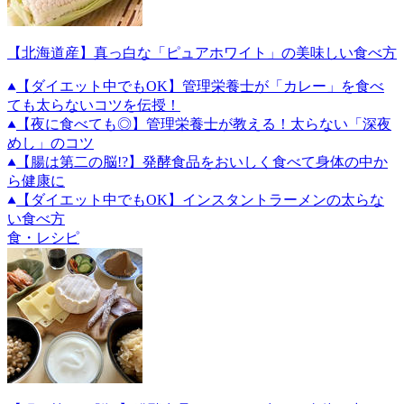
【北海道産】真っ白な「ピュアホワイト」の美味しい食べ方
【ダイエット中でもOK】管理栄養士が「カレー」を食べ
ても太らないコツを伝授！
【夜に食べても◎】管理栄養士が教える！太らない「深夜
めし」のコツ
【腸は第二の脳!?】発酵食品をおいしく食べて身体の中か
ら健康に
【ダイエット中でもOK】インスタントラーメンの太らな
い食べ方
食・レシピ