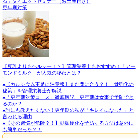
る」ダイエットセミナー（お土産付き）
更年期対策
【豆乳よりもヘルシー！？】管理栄養士もおすすめ！「アー
モンドミルク」が人気の秘密とは？
【カルシウム不足に注意報】まだ間に合う？！「骨強化の
秘策」を管理栄養士が解説！
「更年期対策コース」徹底解説！更年期は食事で予防でき
るのか？
誰にも教えたくない！更年期の私が「キレイになった」と
言われる理由
【その習慣が危険？！】動脈硬化を予防する方法は意外に
も簡単だった？！