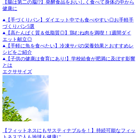
【腸は第二の脳!?】発酵食品をおいしく食べて身体の中から
健康に
【手づくりパン】ダイエット中でも食べやすい◎お手軽手
づくりパン5選
【高たんぱく質＆低脂質◎】鶏むね肉を満喫！1週間ダイ
エット献立◎
【手軽に魚を食べたい】冷凍サバの栄養効果とおすすめレ
シピをご紹介
【子供の健康は食育にあり!】学校給食が肥満に及ぼす影響
とは
エクササイズ
【フィットネスにもサスティナブルを！】持続可能なフィッ
トネスで人も地球も健康に