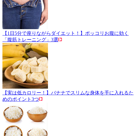
【1日5分で座りながらダイエット！】ポッコリお腹に効く
「腹筋トレーニング」3選
【実は低カロリー！】バナナでスリムな身体を手に入れるた
めのポイント3つ