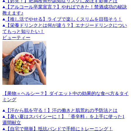
【必見！】肥満改善が認知症リスクに及ぼす影響とは
【アルコール卒業宣言？】やればできた！禁酒成功の秘訣
教えます♪
【推し活でやせる】ライブで楽しくスリムを目指そう！
【栄養ドリンクとは何が違う？】エナジードリンクについ
てもっと知りたい！
ビューティー
【果物＝ヘルシー？】ダイエット中の効果的な食べ方＆タイ
ミング
【汗から肌を守る！】汗の働きと肌荒れの予防法とは
【暑い夏はスパイシーに！】「香辛料」を上手に使った1
週間献立
【自宅で簡単】抵抗バンドで手軽にトレーニング！