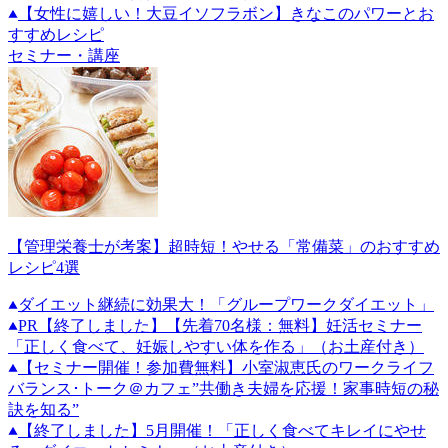
【女性に嬉しい！大豆イソフラボン】きなこのパワーとお
すすめレシピ
セミナー・講座
【管理栄養士が考案】超時短！やせる「常備菜」のおすすめ
レシピ4選
ダイエット継続に効果大！「グループワークダイエット」
PR
【終了しました】【先着70名様：無料】妊活セミナー
「正しく食べて、妊娠しやすい体を作る」（お土産付き）
【セミナー開催！参加費無料】小室淑恵氏のワークライフ
バランス･トーク＠カフェ”共働き夫婦を応援！家事時短の秘
訣を知る”
【終了しました】5月開催！「正しく食べてキレイにやせ