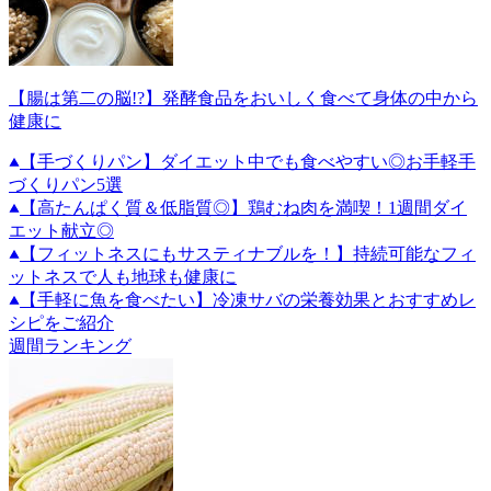
【腸は第二の脳!?】発酵食品をおいしく食べて身体の中から
健康に
【手づくりパン】ダイエット中でも食べやすい◎お手軽手
づくりパン5選
【高たんぱく質＆低脂質◎】鶏むね肉を満喫！1週間ダイ
エット献立◎
【フィットネスにもサスティナブルを！】持続可能なフィ
ットネスで人も地球も健康に
【手軽に魚を食べたい】冷凍サバの栄養効果とおすすめレ
シピをご紹介
週間ランキング