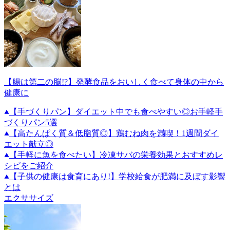
【腸は第二の脳!?】発酵食品をおいしく食べて身体の中から
健康に
【手づくりパン】ダイエット中でも食べやすい◎お手軽手
づくりパン5選
【高たんぱく質＆低脂質◎】鶏むね肉を満喫！1週間ダイ
エット献立◎
【手軽に魚を食べたい】冷凍サバの栄養効果とおすすめレ
シピをご紹介
【子供の健康は食育にあり!】学校給食が肥満に及ぼす影響
とは
エクササイズ