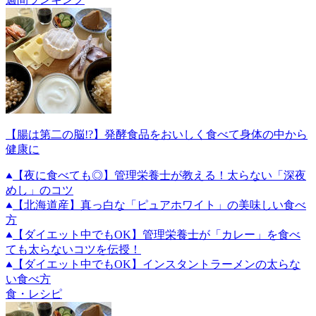
【腸は第二の脳!?】発酵食品をおいしく食べて身体の中から
健康に
【夜に食べても◎】管理栄養士が教える！太らない「深夜
めし」のコツ
【北海道産】真っ白な「ピュアホワイト」の美味しい食べ
方
【ダイエット中でもOK】管理栄養士が「カレー」を食べ
ても太らないコツを伝授！
【ダイエット中でもOK】インスタントラーメンの太らな
い食べ方
食・レシピ