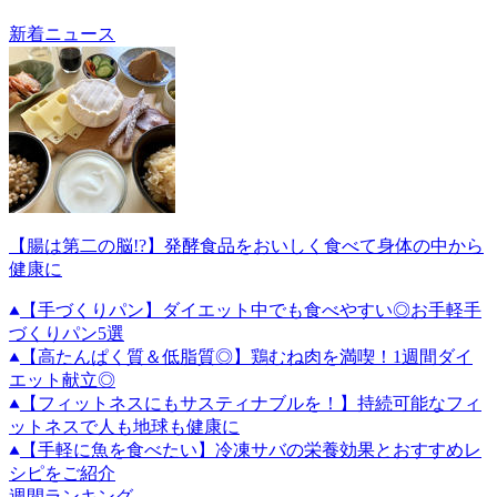
新着ニュース
【腸は第二の脳!?】発酵食品をおいしく食べて身体の中から
健康に
【手づくりパン】ダイエット中でも食べやすい◎お手軽手
づくりパン5選
【高たんぱく質＆低脂質◎】鶏むね肉を満喫！1週間ダイ
エット献立◎
【フィットネスにもサスティナブルを！】持続可能なフィ
ットネスで人も地球も健康に
【手軽に魚を食べたい】冷凍サバの栄養効果とおすすめレ
シピをご紹介
週間ランキング