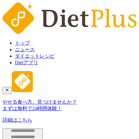
トップ
ニュース
ダイエットレシピ
Dietアプリ
やせる食べ方、見つけませんか？
まずは無料で24時間体験！
詳細はこちら