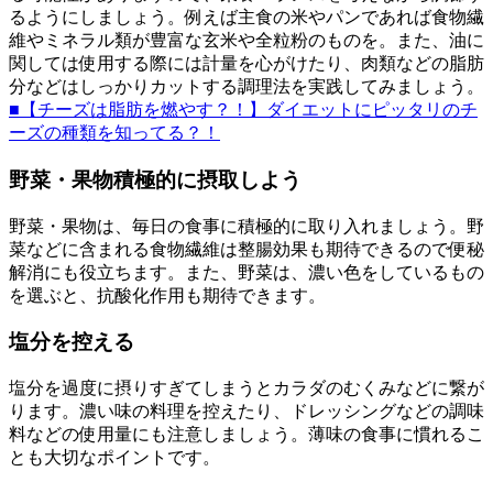
るようにしましょう。例えば主食の米やパンであれば食物繊
維やミネラル類が豊富な玄米や全粒粉のものを。また、油に
関しては使用する際には計量を心がけたり、肉類などの脂肪
分などはしっかりカットする調理法を実践してみましょう。
■【チーズは脂肪を燃やす？！】ダイエットにピッタリのチ
ーズの種類を知ってる？！
野菜・果物積極的に摂取しよう
野菜・果物は、毎日の食事に積極的に取り入れましょう。野
菜などに含まれる食物繊維は整腸効果も期待できるので便秘
解消にも役立ちます。また、野菜は、濃い色をしているもの
を選ぶと、抗酸化作用も期待できます。
塩分を控える
塩分を過度に摂りすぎてしまうとカラダのむくみなどに繋が
ります。濃い味の料理を控えたり、ドレッシングなどの調味
料などの使用量にも注意しましょう。薄味の食事に慣れるこ
とも大切なポイントです。