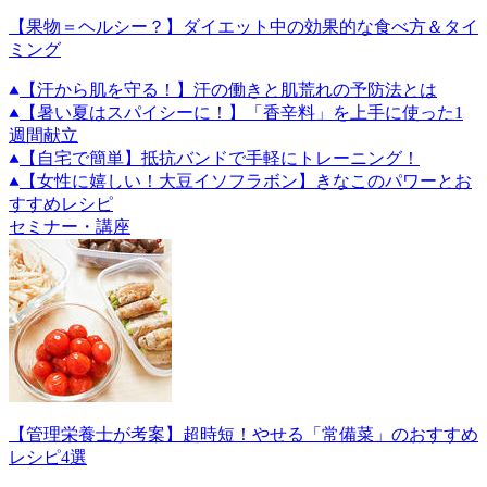
【果物＝ヘルシー？】ダイエット中の効果的な食べ方＆タイ
ミング
【汗から肌を守る！】汗の働きと肌荒れの予防法とは
【暑い夏はスパイシーに！】「香辛料」を上手に使った1
週間献立
【自宅で簡単】抵抗バンドで手軽にトレーニング！
【女性に嬉しい！大豆イソフラボン】きなこのパワーとお
すすめレシピ
セミナー・講座
【管理栄養士が考案】超時短！やせる「常備菜」のおすすめ
レシピ4選