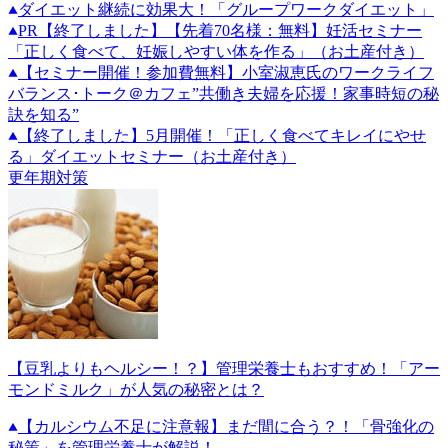
ダイエット継続に効果大！「グループワークダイエット」
PR
【終了しました】【先着70名様：無料】妊活セミナー
「正しく食べて、妊娠しやすい体を作る」（お土産付き）
【セミナー開催！参加費無料】小室淑恵氏のワークライフ
バランス･トーク＠カフェ”共働き夫婦を応援！家事時短の秘
訣を知る”
【終了しました】5月開催！「正しく食べてキレイにやせ
る」ダイエットセミナー（お土産付き）
更年期対策
【豆乳よりもヘルシー！？】管理栄養士もおすすめ！「アー
モンドミルク」が人気の秘密とは？
【カルシウム不足に注意報】まだ間に合う？！「骨強化の
秘策」を管理栄養士が解説！