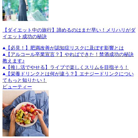
【ダイエット中の旅行】諦めるのはまだ早い！メリハリがダ
イエット成功の秘訣
【必見！】肥満改善が認知症リスクに及ぼす影響とは
【アルコール卒業宣言？】やればできた！禁酒成功の秘訣
教えます♪
【推し活でやせる】ライブで楽しくスリムを目指そう！
【栄養ドリンクとは何が違う？】エナジードリンクについ
てもっと知りたい！
ビューティー