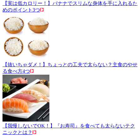
【実は低カロリー！】バナナでスリムな身体を手に入れるた
めのポイント3つ
【抜いちゃダメ！】ちょっとの工夫で太らない？主食のやせ
る食べ方4つ
【我慢しないでOK！】『お寿司』を食べても太らないテク
ニックとは？