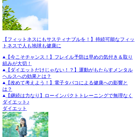
【フィットネスにもサスティナブルを！】持続可能なフィッ
トネスで人も地球も健康に
【今こそチャンス！】フレイル予防は早めの気付き＆取り
組みが大切！
【ダイエットだけじゃない！？】運動がもたらすメンタル
ヘルスへの効果とは？
【改めて考えよう！】電子タバコによる健康への影響と
は？
【継続は力なり】ローインパクトトレーニングで無理なく
ダイエット♪
ダイエット