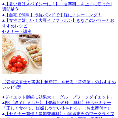
【暑い夏はスパイシーに！】「香辛料」を上手に使った1
週間献立
【自宅で簡単】抵抗バンドで手軽にトレーニング！
【女性に嬉しい！大豆イソフラボン】きなこのパワーとお
すすめレシピ
セミナー・講座
【管理栄養士が考案】超時短！やせる「常備菜」のおすすめ
レシピ4選
ダイエット継続に効果大！「グループワークダイエット」
PR
【終了しました】【先着70名様：無料】妊活セミナー
「正しく食べて、妊娠しやすい体を作る」（お土産付き）
【セミナー開催！参加費無料】小室淑恵氏のワークライフ