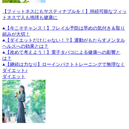
【フィットネスにもサスティナブルを！】持続可能なフィッ
トネスで人も地球も健康に
【今こそチャンス！】フレイル予防は早めの気付き＆取り
組みが大切！
【ダイエットだけじゃない！？】運動がもたらすメンタル
ヘルスへの効果とは？
【改めて考えよう！】電子タバコによる健康への影響と
は？
【継続は力なり】ローインパクトトレーニングで無理なく
ダイエット♪
ダイエット