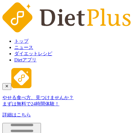
トップ
ニュース
ダイエットレシピ
Dietアプリ
やせる食べ方、見つけませんか？
まずは無料で24時間体験！
詳細はこちら