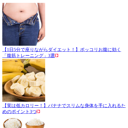
【1日5分で座りながらダイエット！】ポッコリお腹に効く
「腹筋トレーニング」3選
【実は低カロリー！】バナナでスリムな身体を手に入れるた
めのポイント3つ