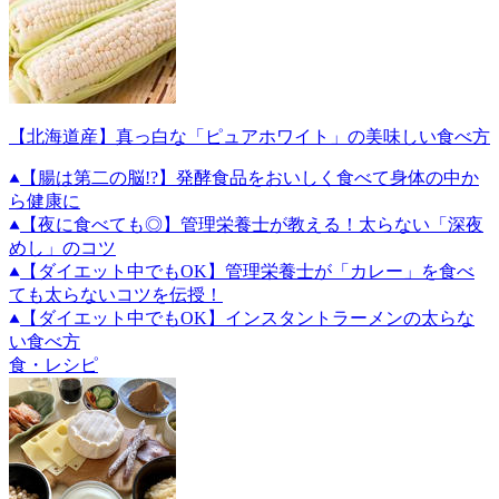
【北海道産】真っ白な「ピュアホワイト」の美味しい食べ方
【腸は第二の脳!?】発酵食品をおいしく食べて身体の中か
ら健康に
【夜に食べても◎】管理栄養士が教える！太らない「深夜
めし」のコツ
【ダイエット中でもOK】管理栄養士が「カレー」を食べ
ても太らないコツを伝授！
【ダイエット中でもOK】インスタントラーメンの太らな
い食べ方
食・レシピ