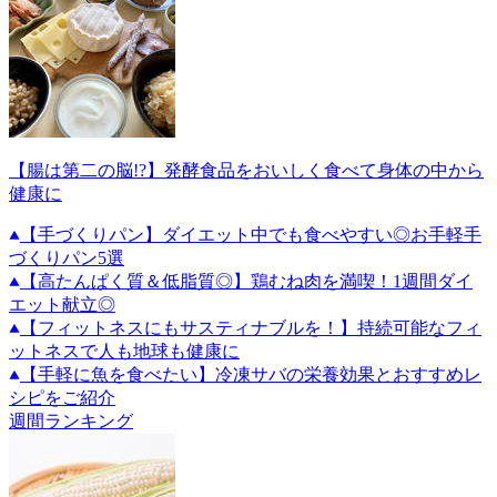
【腸は第二の脳!?】発酵食品をおいしく食べて身体の中から
健康に
【手づくりパン】ダイエット中でも食べやすい◎お手軽手
づくりパン5選
【高たんぱく質＆低脂質◎】鶏むね肉を満喫！1週間ダイ
エット献立◎
【フィットネスにもサスティナブルを！】持続可能なフィ
ットネスで人も地球も健康に
【手軽に魚を食べたい】冷凍サバの栄養効果とおすすめレ
シピをご紹介
週間ランキング