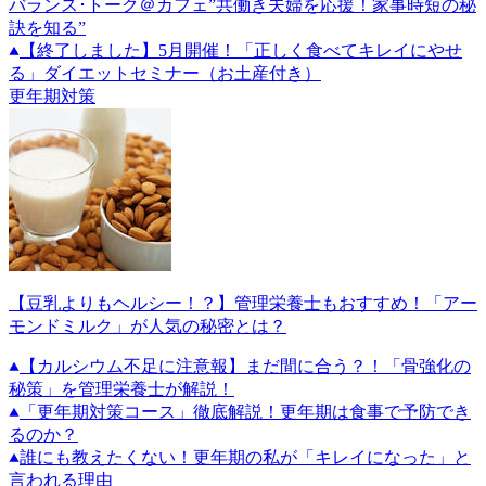
バランス･トーク＠カフェ”共働き夫婦を応援！家事時短の秘
訣を知る”
【終了しました】5月開催！「正しく食べてキレイにやせ
る」ダイエットセミナー（お土産付き）
更年期対策
【豆乳よりもヘルシー！？】管理栄養士もおすすめ！「アー
モンドミルク」が人気の秘密とは？
【カルシウム不足に注意報】まだ間に合う？！「骨強化の
秘策」を管理栄養士が解説！
「更年期対策コース」徹底解説！更年期は食事で予防でき
るのか？
誰にも教えたくない！更年期の私が「キレイになった」と
言われる理由