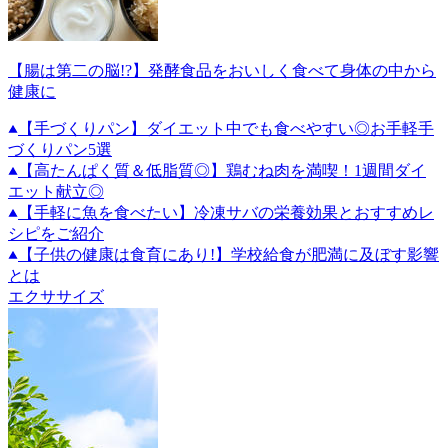
【腸は第二の脳!?】発酵食品をおいしく食べて身体の中から
健康に
【手づくりパン】ダイエット中でも食べやすい◎お手軽手
づくりパン5選
【高たんぱく質＆低脂質◎】鶏むね肉を満喫！1週間ダイ
エット献立◎
【手軽に魚を食べたい】冷凍サバの栄養効果とおすすめレ
シピをご紹介
【子供の健康は食育にあり!】学校給食が肥満に及ぼす影響
とは
エクササイズ