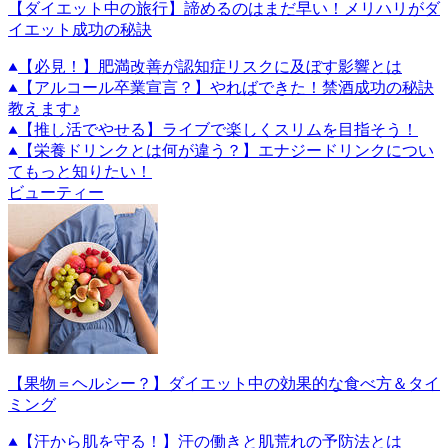
【ダイエット中の旅行】諦めるのはまだ早い！メリハリがダ
イエット成功の秘訣
【必見！】肥満改善が認知症リスクに及ぼす影響とは
【アルコール卒業宣言？】やればできた！禁酒成功の秘訣
教えます♪
【推し活でやせる】ライブで楽しくスリムを目指そう！
【栄養ドリンクとは何が違う？】エナジードリンクについ
てもっと知りたい！
ビューティー
【果物＝ヘルシー？】ダイエット中の効果的な食べ方＆タイ
ミング
【汗から肌を守る！】汗の働きと肌荒れの予防法とは