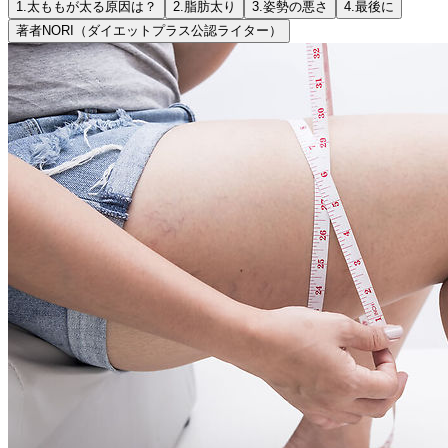
1.
太ももが太る原因は？
2.
脂肪太り
3.
姿勢の悪さ
4.
最後に
著者
NORI（ダイエットプラス公認ライター）