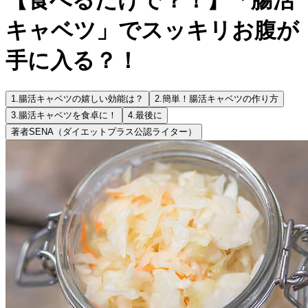
キャベツ」でスッキリお腹が
手に入る？！
1.
腸活キャベツの嬉しい効能は？
2.
簡単！腸活キャベツの作り方
3.
腸活キャベツを食卓に！
4.
最後に
著者
SENA（ダイエットプラス公認ライター）