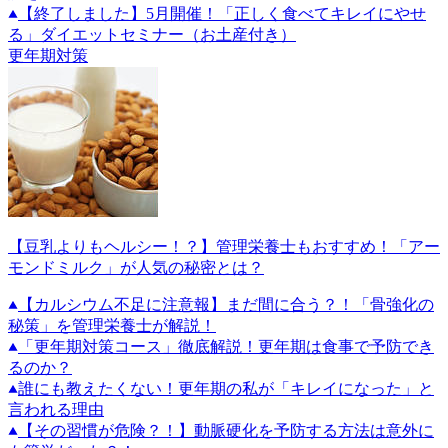
【終了しました】5月開催！「正しく食べてキレイにやせ
る」ダイエットセミナー（お土産付き）
更年期対策
【豆乳よりもヘルシー！？】管理栄養士もおすすめ！「アー
モンドミルク」が人気の秘密とは？
【カルシウム不足に注意報】まだ間に合う？！「骨強化の
秘策」を管理栄養士が解説！
「更年期対策コース」徹底解説！更年期は食事で予防でき
るのか？
誰にも教えたくない！更年期の私が「キレイになった」と
言われる理由
【その習慣が危険？！】動脈硬化を予防する方法は意外に