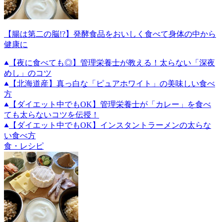
【腸は第二の脳!?】発酵食品をおいしく食べて身体の中から
健康に
【夜に食べても◎】管理栄養士が教える！太らない「深夜
めし」のコツ
【北海道産】真っ白な「ピュアホワイト」の美味しい食べ
方
【ダイエット中でもOK】管理栄養士が「カレー」を食べ
ても太らないコツを伝授！
【ダイエット中でもOK】インスタントラーメンの太らな
い食べ方
食・レシピ