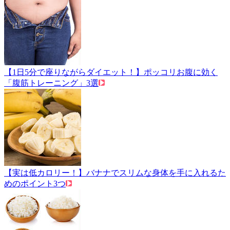
【1日5分で座りながらダイエット！】ポッコリお腹に効く
「腹筋トレーニング」3選
【実は低カロリー！】バナナでスリムな身体を手に入れるた
めのポイント3つ