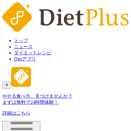
トップ
ニュース
ダイエットレシピ
Dietアプリ
やせる食べ方、見つけませんか？
まずは無料で24時間体験！
詳細はこちら