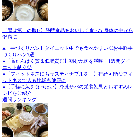
【腸は第二の脳!?】発酵食品をおいしく食べて身体の中から
健康に
【手づくりパン】ダイエット中でも食べやすい◎お手軽手
づくりパン5選
【高たんぱく質＆低脂質◎】鶏むね肉を満喫！1週間ダイ
エット献立◎
【フィットネスにもサスティナブルを！】持続可能なフィ
ットネスで人も地球も健康に
【手軽に魚を食べたい】冷凍サバの栄養効果とおすすめレ
シピをご紹介
週間ランキング