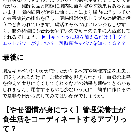
ながら、発酵食品と同様に腸内細菌を増やす効果もあると言
います！腸内細菌が活発に働くことにより腸内に溜まってい
た有害物質の排出を促し、便秘解消や肌トラブルの解消に役
立つと言われています。腸活キャベツはアレンジもしやす
く、他の料理にも合わせやすいので毎日の食事に大活躍して
くれるでしょう。
▶【キャベツに塩を加えるだけ！】ダイ
エットパワーがすごい？！乳酸菌キャベツを知ってる？？
最後に
腸活キャベツはいかがでしたか？食べ方や料理方法を工夫し
て取り入れるだけで、ご飯の量を抑えられたり、血糖の上昇
を抑えて太りにくくしてくれるなどの効果も期待できるかも
しれません。用意するものも少ないうえに、簡単に作れるの
で是非今日から試してみてはいかがでしょうか。
【やせ習慣が身につく】管理栄養士が
食生活をコーディネートするアプリっ
て？