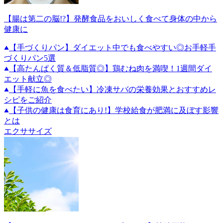
【腸は第二の脳!?】発酵食品をおいしく食べて身体の中から
健康に
【手づくりパン】ダイエット中でも食べやすい◎お手軽手
づくりパン5選
【高たんぱく質＆低脂質◎】鶏むね肉を満喫！1週間ダイ
エット献立◎
【手軽に魚を食べたい】冷凍サバの栄養効果とおすすめレ
シピをご紹介
【子供の健康は食育にあり!】学校給食が肥満に及ぼす影響
とは
エクササイズ