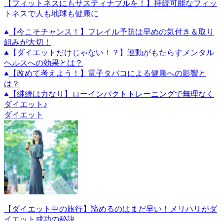
【フィットネスにもサスティナブルを！】持続可能なフィッ
トネスで人も地球も健康に
【今こそチャンス！】フレイル予防は早めの気付き＆取り
組みが大切！
【ダイエットだけじゃない！？】運動がもたらすメンタル
ヘルスへの効果とは？
【改めて考えよう！】電子タバコによる健康への影響と
は？
【継続は力なり】ローインパクトトレーニングで無理なく
ダイエット♪
ダイエット
【ダイエット中の旅行】諦めるのはまだ早い！メリハリがダ
イエット成功の秘訣