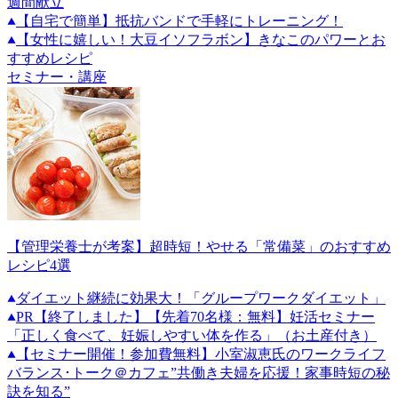
週間献立
【自宅で簡単】抵抗バンドで手軽にトレーニング！
【女性に嬉しい！大豆イソフラボン】きなこのパワーとお
すすめレシピ
セミナー・講座
【管理栄養士が考案】超時短！やせる「常備菜」のおすすめ
レシピ4選
ダイエット継続に効果大！「グループワークダイエット」
PR
【終了しました】【先着70名様：無料】妊活セミナー
「正しく食べて、妊娠しやすい体を作る」（お土産付き）
【セミナー開催！参加費無料】小室淑恵氏のワークライフ
バランス･トーク＠カフェ”共働き夫婦を応援！家事時短の秘
訣を知る”