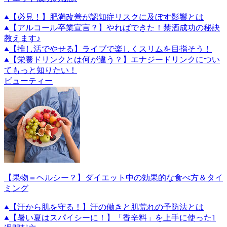
【必見！】肥満改善が認知症リスクに及ぼす影響とは
【アルコール卒業宣言？】やればできた！禁酒成功の秘訣
教えます♪
【推し活でやせる】ライブで楽しくスリムを目指そう！
【栄養ドリンクとは何が違う？】エナジードリンクについ
てもっと知りたい！
ビューティー
【果物＝ヘルシー？】ダイエット中の効果的な食べ方＆タイ
ミング
【汗から肌を守る！】汗の働きと肌荒れの予防法とは
【暑い夏はスパイシーに！】「香辛料」を上手に使った1