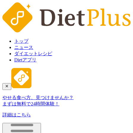
トップ
ニュース
ダイエットレシピ
Dietアプリ
やせる食べ方、見つけませんか？
まずは無料で24時間体験！
詳細はこちら