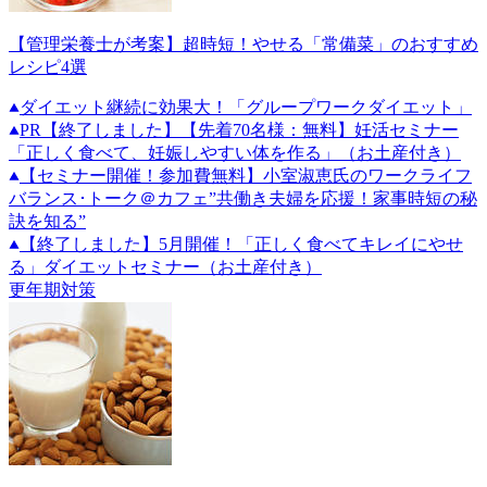
【管理栄養士が考案】超時短！やせる「常備菜」のおすすめ
レシピ4選
ダイエット継続に効果大！「グループワークダイエット」
PR
【終了しました】【先着70名様：無料】妊活セミナー
「正しく食べて、妊娠しやすい体を作る」（お土産付き）
【セミナー開催！参加費無料】小室淑恵氏のワークライフ
バランス･トーク＠カフェ”共働き夫婦を応援！家事時短の秘
訣を知る”
【終了しました】5月開催！「正しく食べてキレイにやせ
る」ダイエットセミナー（お土産付き）
更年期対策