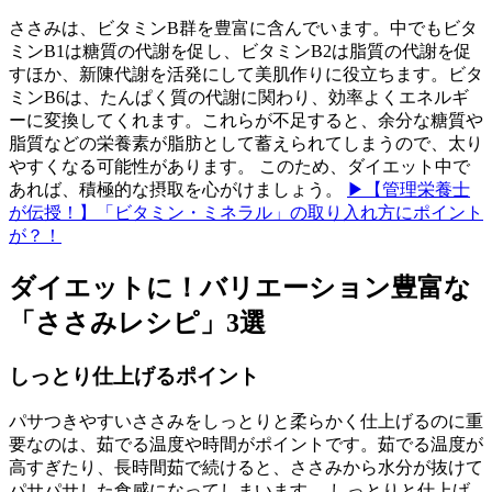
ささみは、ビタミンB群を豊富に含んでいます。中でもビタ
ミンB1は糖質の代謝を促し、ビタミンB2は脂質の代謝を促
すほか、新陳代謝を活発にして美肌作りに役立ちます。ビタ
ミンB6は、たんぱく質の代謝に関わり、効率よくエネルギ
ーに変換してくれます。これらが不足すると、余分な糖質や
脂質などの栄養素が脂肪として蓄えられてしまうので、太り
やすくなる可能性があります。 このため、ダイエット中で
あれば、積極的な摂取を心がけましょう。
▶【管理栄養士
が伝授！】「ビタミン・ミネラル」の取り入れ方にポイント
が？！
ダイエットに！バリエーション豊富な
「ささみレシピ」3選
しっとり仕上げるポイント
パサつきやすいささみをしっとりと柔らかく仕上げるのに重
要なのは、茹でる温度や時間がポイントです。茹でる温度が
高すぎたり、長時間茹で続けると、ささみから水分が抜けて
パサパサした食感になってしまいます。 しっとりと仕上げ