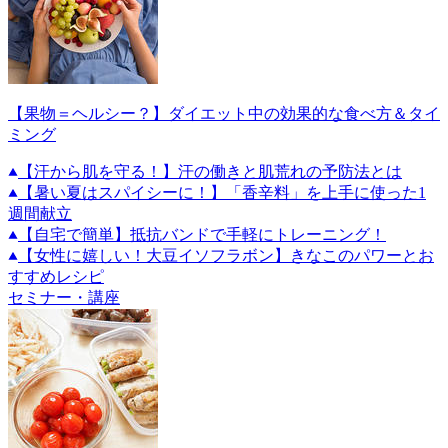
【果物＝ヘルシー？】ダイエット中の効果的な食べ方＆タイ
ミング
【汗から肌を守る！】汗の働きと肌荒れの予防法とは
【暑い夏はスパイシーに！】「香辛料」を上手に使った1
週間献立
【自宅で簡単】抵抗バンドで手軽にトレーニング！
【女性に嬉しい！大豆イソフラボン】きなこのパワーとお
すすめレシピ
セミナー・講座