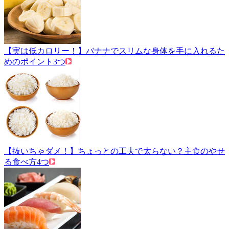
【実は低カロリー！】バナナでスリムな身体を手に入れるた
めのポイント3つ
【抜いちゃダメ！】ちょっとの工夫で太らない？主食のやせ
る食べ方4つ