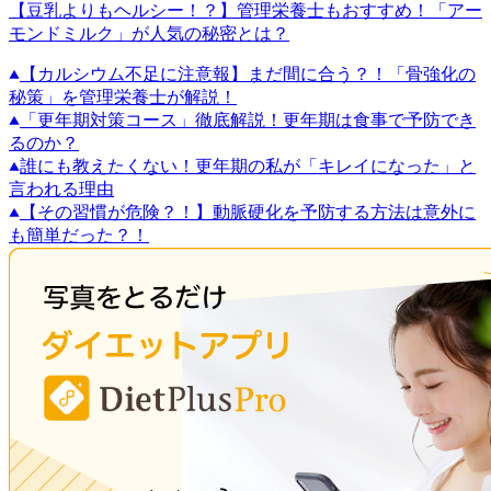
【豆乳よりもヘルシー！？】管理栄養士もおすすめ！「アー
モンドミルク」が人気の秘密とは？
【カルシウム不足に注意報】まだ間に合う？！「骨強化の
秘策」を管理栄養士が解説！
「更年期対策コース」徹底解説！更年期は食事で予防でき
るのか？
誰にも教えたくない！更年期の私が「キレイになった」と
言われる理由
【その習慣が危険？！】動脈硬化を予防する方法は意外に
も簡単だった？！