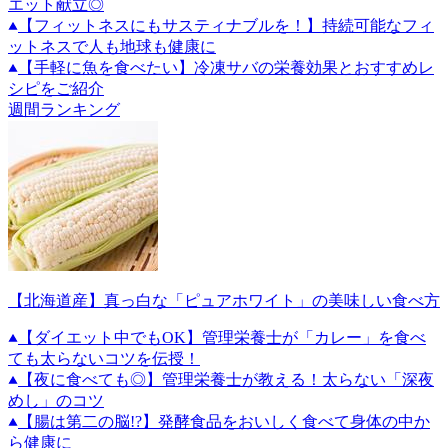
エット献立◎
【フィットネスにもサスティナブルを！】持続可能なフィ
ットネスで人も地球も健康に
【手軽に魚を食べたい】冷凍サバの栄養効果とおすすめレ
シピをご紹介
週間ランキング
【北海道産】真っ白な「ピュアホワイト」の美味しい食べ方
【ダイエット中でもOK】管理栄養士が「カレー」を食べ
ても太らないコツを伝授！
【夜に食べても◎】管理栄養士が教える！太らない「深夜
めし」のコツ
【腸は第二の脳!?】発酵食品をおいしく食べて身体の中か
ら健康に