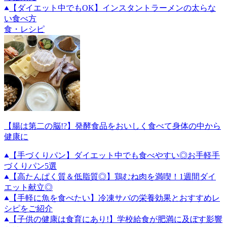
【ダイエット中でもOK】インスタントラーメンの太らな
い食べ方
食・レシピ
【腸は第二の脳!?】発酵食品をおいしく食べて身体の中から
健康に
【手づくりパン】ダイエット中でも食べやすい◎お手軽手
づくりパン5選
【高たんぱく質＆低脂質◎】鶏むね肉を満喫！1週間ダイ
エット献立◎
【手軽に魚を食べたい】冷凍サバの栄養効果とおすすめレ
シピをご紹介
【子供の健康は食育にあり!】学校給食が肥満に及ぼす影響