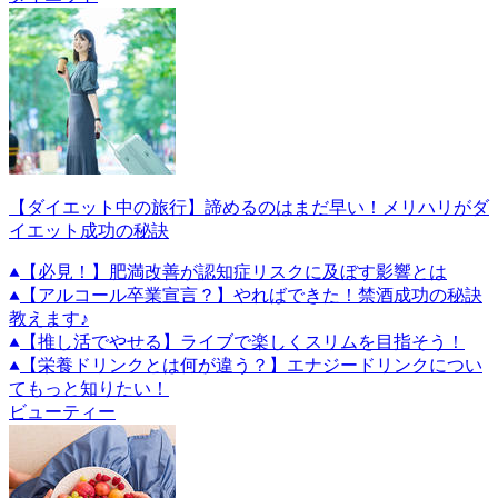
【ダイエット中の旅行】諦めるのはまだ早い！メリハリがダ
イエット成功の秘訣
【必見！】肥満改善が認知症リスクに及ぼす影響とは
【アルコール卒業宣言？】やればできた！禁酒成功の秘訣
教えます♪
【推し活でやせる】ライブで楽しくスリムを目指そう！
【栄養ドリンクとは何が違う？】エナジードリンクについ
てもっと知りたい！
ビューティー