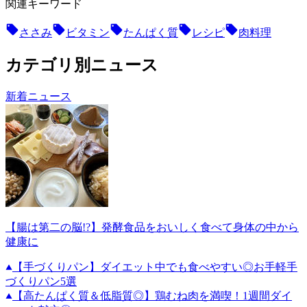
関連キーワード
ささみ
ビタミン
たんぱく質
レシピ
肉料理
カテゴリ別ニュース
新着ニュース
【腸は第二の脳!?】発酵食品をおいしく食べて身体の中から
健康に
【手づくりパン】ダイエット中でも食べやすい◎お手軽手
づくりパン5選
【高たんぱく質＆低脂質◎】鶏むね肉を満喫！1週間ダイ