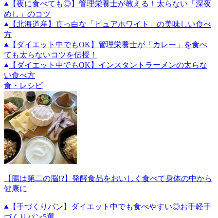
【夜に食べても◎】管理栄養士が教える！太らない「深夜
めし」のコツ
【北海道産】真っ白な「ピュアホワイト」の美味しい食べ
方
【ダイエット中でもOK】管理栄養士が「カレー」を食べ
ても太らないコツを伝授！
【ダイエット中でもOK】インスタントラーメンの太らな
い食べ方
食・レシピ
【腸は第二の脳!?】発酵食品をおいしく食べて身体の中から
健康に
【手づくりパン】ダイエット中でも食べやすい◎お手軽手
づくりパン5選