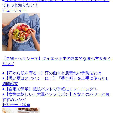
てもっと知りたい！
ビューティー
【果物＝ヘルシー？】ダイエット中の効果的な食べ方＆タイ
ミング
【汗から肌を守る！】汗の働きと肌荒れの予防法とは
【暑い夏はスパイシーに！】「香辛料」を上手に使った1
週間献立
【自宅で簡単】抵抗バンドで手軽にトレーニング！
【女性に嬉しい！大豆イソフラボン】きなこのパワーとお
すすめレシピ
セミナー・講座