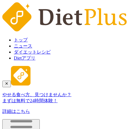
トップ
ニュース
ダイエットレシピ
Dietアプリ
やせる食べ方、見つけませんか？
まずは無料で24時間体験！
詳細はこちら