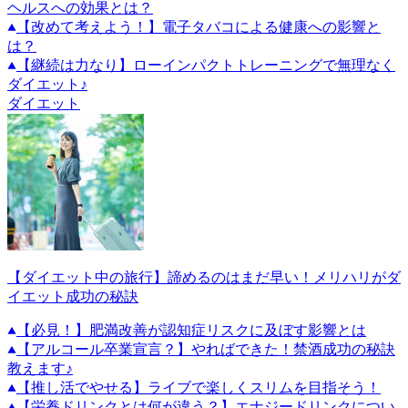
ヘルスへの効果とは？
【改めて考えよう！】電子タバコによる健康への影響と
は？
【継続は力なり】ローインパクトトレーニングで無理なく
ダイエット♪
ダイエット
【ダイエット中の旅行】諦めるのはまだ早い！メリハリがダ
イエット成功の秘訣
【必見！】肥満改善が認知症リスクに及ぼす影響とは
【アルコール卒業宣言？】やればできた！禁酒成功の秘訣
教えます♪
【推し活でやせる】ライブで楽しくスリムを目指そう！
【栄養ドリンクとは何が違う？】エナジードリンクについ