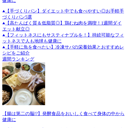
健康に
【手づくりパン】ダイエット中でも食べやすい◎お手軽手
づくりパン5選
【高たんぱく質＆低脂質◎】鶏むね肉を満喫！1週間ダイ
エット献立◎
【フィットネスにもサスティナブルを！】持続可能なフィ
ットネスで人も地球も健康に
【手軽に魚を食べたい】冷凍サバの栄養効果とおすすめレ
シピをご紹介
週間ランキング
【腸は第二の脳!?】発酵食品をおいしく食べて身体の中から
健康に