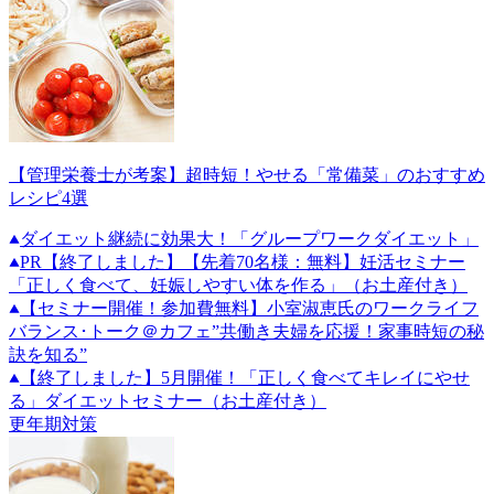
【管理栄養士が考案】超時短！やせる「常備菜」のおすすめ
レシピ4選
ダイエット継続に効果大！「グループワークダイエット」
PR
【終了しました】【先着70名様：無料】妊活セミナー
「正しく食べて、妊娠しやすい体を作る」（お土産付き）
【セミナー開催！参加費無料】小室淑恵氏のワークライフ
バランス･トーク＠カフェ”共働き夫婦を応援！家事時短の秘
訣を知る”
【終了しました】5月開催！「正しく食べてキレイにやせ
る」ダイエットセミナー（お土産付き）
更年期対策