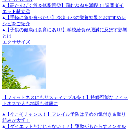
【高たんぱく質＆低脂質◎】鶏むね肉を満喫！1週間ダイ
エット献立◎
【手軽に魚を食べたい】冷凍サバの栄養効果とおすすめレ
シピをご紹介
【子供の健康は食育にあり!】学校給食が肥満に及ぼす影響
とは
エクササイズ
【フィットネスにもサスティナブルを！】持続可能なフィッ
トネスで人も地球も健康に
【今こそチャンス！】フレイル予防は早めの気付き＆取り
組みが大切！
【ダイエットだけじゃない！？】運動がもたらすメンタル