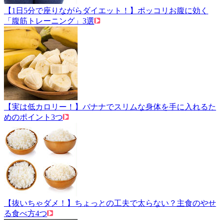
【1日5分で座りながらダイエット！】ポッコリお腹に効く
「腹筋トレーニング」3選
【実は低カロリー！】バナナでスリムな身体を手に入れるた
めのポイント3つ
【抜いちゃダメ！】ちょっとの工夫で太らない？主食のやせ
る食べ方4つ