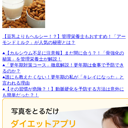
【豆乳よりもヘルシー！？】管理栄養士もおすすめ！「アー
モンドミルク」が人気の秘密とは？
【カルシウム不足に注意報】まだ間に合う？！「骨強化の
秘策」を管理栄養士が解説！
「更年期対策コース」徹底解説！更年期は食事で予防でき
るのか？
誰にも教えたくない！更年期の私が「キレイになった」と
言われる理由
【その習慣が危険？！】動脈硬化を予防する方法は意外に
も簡単だった？！