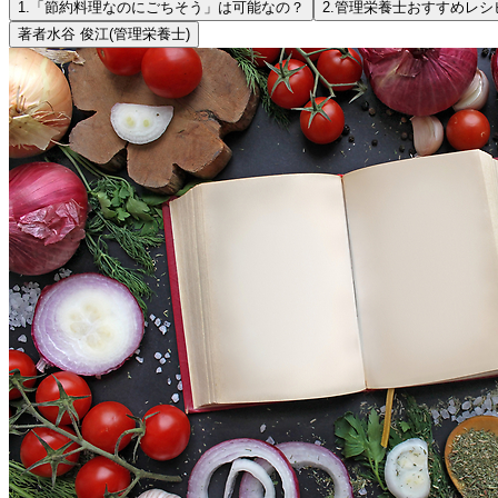
1.
「節約料理なのにごちそう」は可能なの？
2.
管理栄養士おすすめレシ
著者
水谷 俊江
(管理栄養士)