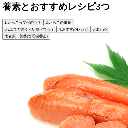
養素とおすすめレシピ3つ
1.
たらこって何の卵？
2.
たらこの栄養
3.
1回でどのくらい食べてる？
4.
おすすめレシピ
5.
まとめ
著者
原 美香
(管理栄養士)