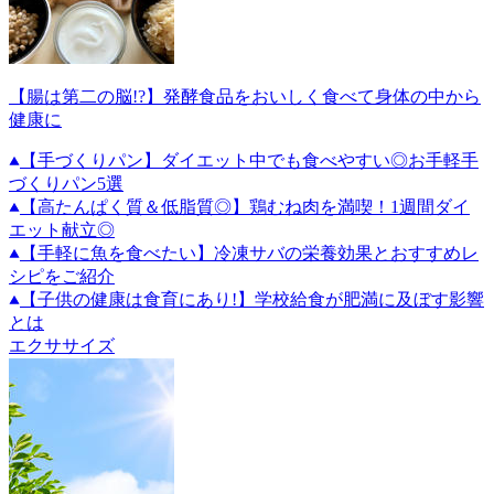
【腸は第二の脳!?】発酵食品をおいしく食べて身体の中から
健康に
【手づくりパン】ダイエット中でも食べやすい◎お手軽手
づくりパン5選
【高たんぱく質＆低脂質◎】鶏むね肉を満喫！1週間ダイ
エット献立◎
【手軽に魚を食べたい】冷凍サバの栄養効果とおすすめレ
シピをご紹介
【子供の健康は食育にあり!】学校給食が肥満に及ぼす影響
とは
エクササイズ