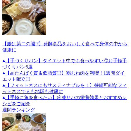
【腸は第二の脳!?】発酵食品をおいしく食べて身体の中から
健康に
【手づくりパン】ダイエット中でも食べやすい◎お手軽手
づくりパン5選
【高たんぱく質＆低脂質◎】鶏むね肉を満喫！1週間ダイ
エット献立◎
【フィットネスにもサスティナブルを！】持続可能なフィ
ットネスで人も地球も健康に
【手軽に魚を食べたい】冷凍サバの栄養効果とおすすめレ
シピをご紹介
週間ランキング