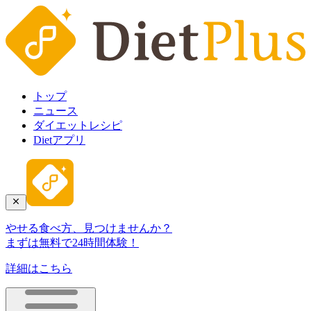
トップ
ニュース
ダイエットレシピ
Dietアプリ
やせる食べ方、見つけませんか？
まずは無料で24時間体験！
詳細はこちら