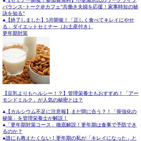
【セミナー開催！参加費無料】小室淑恵氏のワークライフ
バランス･トーク＠カフェ”共働き夫婦を応援！家事時短の秘
訣を知る”
【終了しました】5月開催！「正しく食べてキレイにやせ
る」ダイエットセミナー（お土産付き）
更年期対策
【豆乳よりもヘルシー！？】管理栄養士もおすすめ！「アー
モンドミルク」が人気の秘密とは？
【カルシウム不足に注意報】まだ間に合う？！「骨強化の
秘策」を管理栄養士が解説！
「更年期対策コース」徹底解説！更年期は食事で予防でき
るのか？
誰にも教えたくない！更年期の私が「キレイになった」と