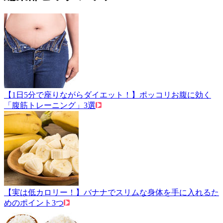
【1日5分で座りながらダイエット！】ポッコリお腹に効く
「腹筋トレーニング」3選
【実は低カロリー！】バナナでスリムな身体を手に入れるた
めのポイント3つ