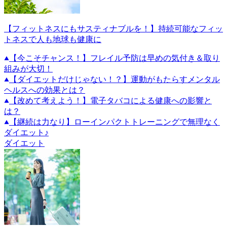
【フィットネスにもサスティナブルを！】持続可能なフィッ
トネスで人も地球も健康に
【今こそチャンス！】フレイル予防は早めの気付き＆取り
組みが大切！
【ダイエットだけじゃない！？】運動がもたらすメンタル
ヘルスへの効果とは？
【改めて考えよう！】電子タバコによる健康への影響と
は？
【継続は力なり】ローインパクトトレーニングで無理なく
ダイエット♪
ダイエット