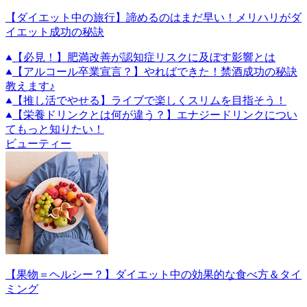
【ダイエット中の旅行】諦めるのはまだ早い！メリハリがダ
イエット成功の秘訣
【必見！】肥満改善が認知症リスクに及ぼす影響とは
【アルコール卒業宣言？】やればできた！禁酒成功の秘訣
教えます♪
【推し活でやせる】ライブで楽しくスリムを目指そう！
【栄養ドリンクとは何が違う？】エナジードリンクについ
てもっと知りたい！
ビューティー
【果物＝ヘルシー？】ダイエット中の効果的な食べ方＆タイ
ミング