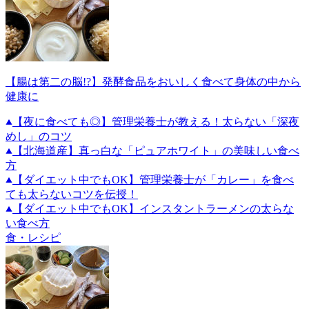
【腸は第二の脳!?】発酵食品をおいしく食べて身体の中から
健康に
【夜に食べても◎】管理栄養士が教える！太らない「深夜
めし」のコツ
【北海道産】真っ白な「ピュアホワイト」の美味しい食べ
方
【ダイエット中でもOK】管理栄養士が「カレー」を食べ
ても太らないコツを伝授！
【ダイエット中でもOK】インスタントラーメンの太らな
い食べ方
食・レシピ