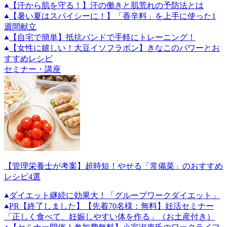
【汗から肌を守る！】汗の働きと肌荒れの予防法とは
【暑い夏はスパイシーに！】「香辛料」を上手に使った1
週間献立
【自宅で簡単】抵抗バンドで手軽にトレーニング！
【女性に嬉しい！大豆イソフラボン】きなこのパワーとお
すすめレシピ
セミナー・講座
【管理栄養士が考案】超時短！やせる「常備菜」のおすすめ
レシピ4選
ダイエット継続に効果大！「グループワークダイエット」
PR
【終了しました】【先着70名様：無料】妊活セミナー
「正しく食べて、妊娠しやすい体を作る」（お土産付き）