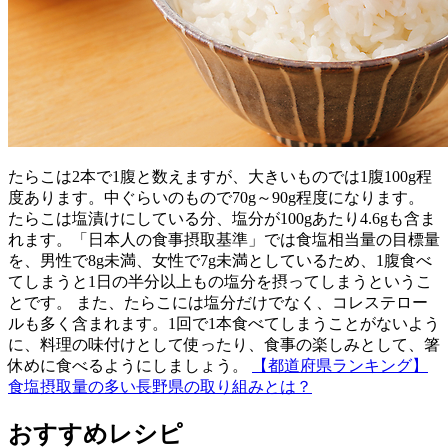
たらこは2本で1腹と数えますが、大きいものでは1腹100g程
度あります。中ぐらいのもので70g～90g程度になります。
たらこは塩漬けにしている分、塩分が100gあたり4.6gも含ま
れます。「日本人の食事摂取基準」では食塩相当量の目標量
を、男性で8g未満、女性で7g未満としているため、1腹食べ
てしまうと1日の半分以上もの塩分を摂ってしまうというこ
とです。 また、たらこには塩分だけでなく、コレステロー
ルも多く含まれます。1回で1本食べてしまうことがないよう
に、料理の味付けとして使ったり、食事の楽しみとして、箸
休めに食べるようにしましょう。
【都道府県ランキング】
食塩摂取量の多い長野県の取り組みとは？
おすすめレシピ