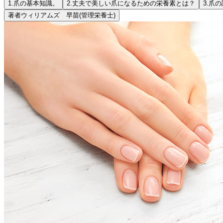
1.
爪の基本知識。
2.
丈夫で美しい爪になるための栄養素とは？
3.
爪の
著者
ウィリアムズ 早苗
(管理栄養士)