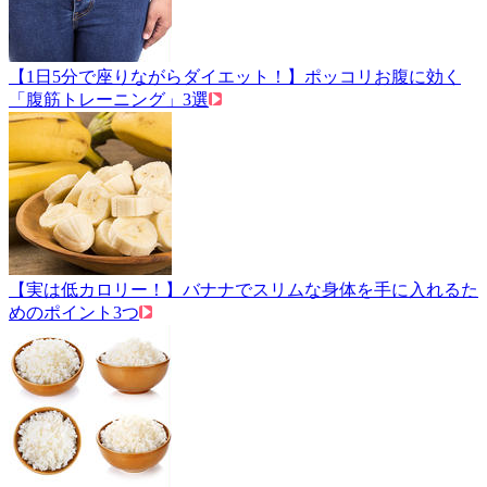
【1日5分で座りながらダイエット！】ポッコリお腹に効く
「腹筋トレーニング」3選
【実は低カロリー！】バナナでスリムな身体を手に入れるた
めのポイント3つ