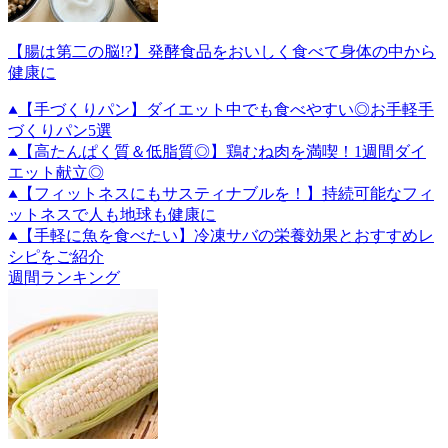
【腸は第二の脳!?】発酵食品をおいしく食べて身体の中から
健康に
【手づくりパン】ダイエット中でも食べやすい◎お手軽手
づくりパン5選
【高たんぱく質＆低脂質◎】鶏むね肉を満喫！1週間ダイ
エット献立◎
【フィットネスにもサスティナブルを！】持続可能なフィ
ットネスで人も地球も健康に
【手軽に魚を食べたい】冷凍サバの栄養効果とおすすめレ
シピをご紹介
週間ランキング