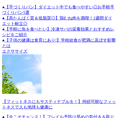
【手づくりパン】ダイエット中でも食べやすい◎お手軽手
づくりパン5選
【高たんぱく質＆低脂質◎】鶏むね肉を満喫！1週間ダイ
エット献立◎
【手軽に魚を食べたい】冷凍サバの栄養効果とおすすめレ
シピをご紹介
【子供の健康は食育にあり!】学校給食が肥満に及ぼす影響
とは
エクササイズ
【フィットネスにもサスティナブルを！】持続可能なフィッ
トネスで人も地球も健康に
【今こそチャンス！】フレイル予防は早めの気付き＆取り