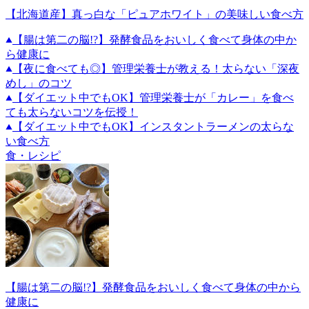
【北海道産】真っ白な「ピュアホワイト」の美味しい食べ方
【腸は第二の脳!?】発酵食品をおいしく食べて身体の中か
ら健康に
【夜に食べても◎】管理栄養士が教える！太らない「深夜
めし」のコツ
【ダイエット中でもOK】管理栄養士が「カレー」を食べ
ても太らないコツを伝授！
【ダイエット中でもOK】インスタントラーメンの太らな
い食べ方
食・レシピ
【腸は第二の脳!?】発酵食品をおいしく食べて身体の中から
健康に