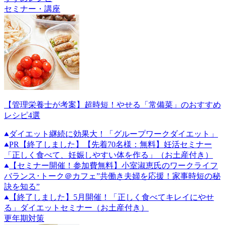
セミナー・講座
【管理栄養士が考案】超時短！やせる「常備菜」のおすすめ
レシピ4選
ダイエット継続に効果大！「グループワークダイエット」
PR
【終了しました】【先着70名様：無料】妊活セミナー
「正しく食べて、妊娠しやすい体を作る」（お土産付き）
【セミナー開催！参加費無料】小室淑恵氏のワークライフ
バランス･トーク＠カフェ”共働き夫婦を応援！家事時短の秘
訣を知る”
【終了しました】5月開催！「正しく食べてキレイにやせ
る」ダイエットセミナー（お土産付き）
更年期対策