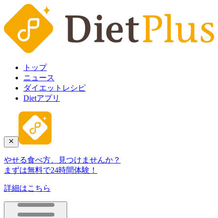
トップ
ニュース
ダイエットレシピ
Dietアプリ
やせる食べ方、見つけませんか？
まずは無料で24時間体験！
詳細はこちら