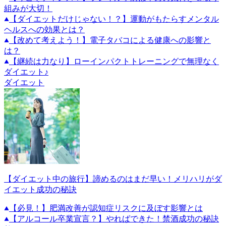
組みが大切！
【ダイエットだけじゃない！？】運動がもたらすメンタル
ヘルスへの効果とは？
【改めて考えよう！】電子タバコによる健康への影響と
は？
【継続は力なり】ローインパクトトレーニングで無理なく
ダイエット♪
ダイエット
【ダイエット中の旅行】諦めるのはまだ早い！メリハリがダ
イエット成功の秘訣
【必見！】肥満改善が認知症リスクに及ぼす影響とは
【アルコール卒業宣言？】やればできた！禁酒成功の秘訣