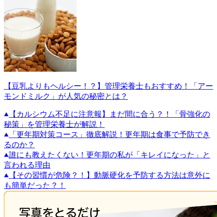
【豆乳よりもヘルシー！？】管理栄養士もおすすめ！「アー
モンドミルク」が人気の秘密とは？
【カルシウム不足に注意報】まだ間に合う？！「骨強化の
秘策」を管理栄養士が解説！
「更年期対策コース」徹底解説！更年期は食事で予防でき
るのか？
誰にも教えたくない！更年期の私が「キレイになった」と
言われる理由
【その習慣が危険？！】動脈硬化を予防する方法は意外に
も簡単だった？！