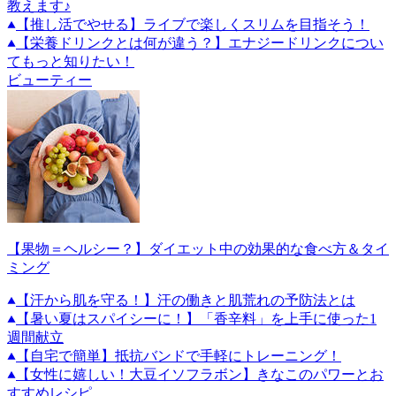
教えます♪
【推し活でやせる】ライブで楽しくスリムを目指そう！
【栄養ドリンクとは何が違う？】エナジードリンクについ
てもっと知りたい！
ビューティー
【果物＝ヘルシー？】ダイエット中の効果的な食べ方＆タイ
ミング
【汗から肌を守る！】汗の働きと肌荒れの予防法とは
【暑い夏はスパイシーに！】「香辛料」を上手に使った1
週間献立
【自宅で簡単】抵抗バンドで手軽にトレーニング！
【女性に嬉しい！大豆イソフラボン】きなこのパワーとお
すすめレシピ