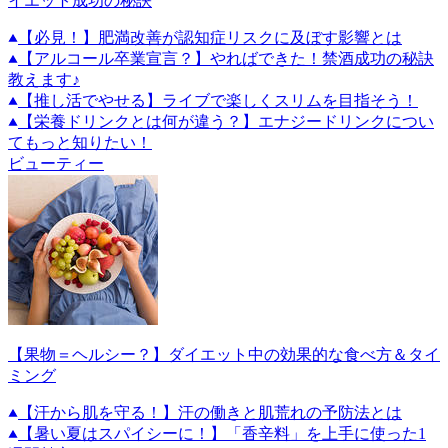
イエット成功の秘訣
【必見！】肥満改善が認知症リスクに及ぼす影響とは
【アルコール卒業宣言？】やればできた！禁酒成功の秘訣
教えます♪
【推し活でやせる】ライブで楽しくスリムを目指そう！
【栄養ドリンクとは何が違う？】エナジードリンクについ
てもっと知りたい！
ビューティー
【果物＝ヘルシー？】ダイエット中の効果的な食べ方＆タイ
ミング
【汗から肌を守る！】汗の働きと肌荒れの予防法とは
【暑い夏はスパイシーに！】「香辛料」を上手に使った1