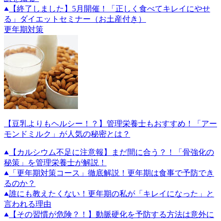
【終了しました】5月開催！「正しく食べてキレイにやせ
る」ダイエットセミナー（お土産付き）
更年期対策
【豆乳よりもヘルシー！？】管理栄養士もおすすめ！「アー
モンドミルク」が人気の秘密とは？
【カルシウム不足に注意報】まだ間に合う？！「骨強化の
秘策」を管理栄養士が解説！
「更年期対策コース」徹底解説！更年期は食事で予防でき
るのか？
誰にも教えたくない！更年期の私が「キレイになった」と
言われる理由
【その習慣が危険？！】動脈硬化を予防する方法は意外に