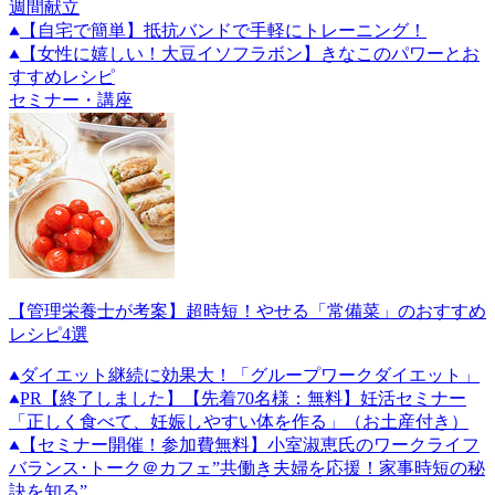
週間献立
【自宅で簡単】抵抗バンドで手軽にトレーニング！
【女性に嬉しい！大豆イソフラボン】きなこのパワーとお
すすめレシピ
セミナー・講座
【管理栄養士が考案】超時短！やせる「常備菜」のおすすめ
レシピ4選
ダイエット継続に効果大！「グループワークダイエット」
PR
【終了しました】【先着70名様：無料】妊活セミナー
「正しく食べて、妊娠しやすい体を作る」（お土産付き）
【セミナー開催！参加費無料】小室淑恵氏のワークライフ
バランス･トーク＠カフェ”共働き夫婦を応援！家事時短の秘
訣を知る”