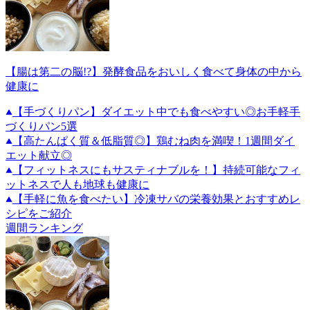
【腸は第二の脳!?】発酵食品をおいしく食べて身体の中から
健康に
【手づくりパン】ダイエット中でも食べやすい◎お手軽手
づくりパン5選
【高たんぱく質＆低脂質◎】鶏むね肉を満喫！1週間ダイ
エット献立◎
【フィットネスにもサスティナブルを！】持続可能なフィ
ットネスで人も地球も健康に
【手軽に魚を食べたい】冷凍サバの栄養効果とおすすめレ
シピをご紹介
週間ランキング