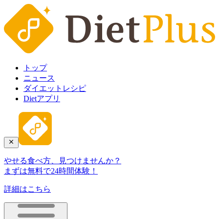
トップ
ニュース
ダイエットレシピ
Dietアプリ
やせる食べ方、見つけませんか？
まずは無料で24時間体験！
詳細はこちら