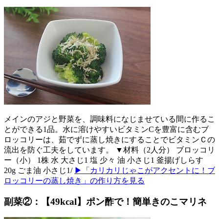
メインのアジと野菜を、調味料になじませている間に作るこ
とができる1品。水に溶けやすいビタミンCを豊富に含むブ
ロッコリーは、茹でずに蒸し焼きにすることでビタミンＣの
流出を防ぐ工夫をしています。 ▼材料（2人分） ブロッコリ
ー（小） 1株 水 大さじ1 塩 少々 油 小さじ1 釜揚げしらす
20g ごま油 小さじ1/
▶「カリカリじゃこがアクセントに！ブ
ロッコリーの蒸し焼き」の作り方を見る
副菜②：【49kcal】ポン酢で！簡単きのこマリネ