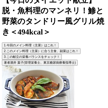
脱・魚料理のマンネリ！鯵と
野菜のタンドリー風グリル焼
き＜494kcal＞
1.
今回のメイン料理（主菜）はこれ！
2.
このメイン料理（主菜）に合う主食、副菜はこれ！
3.
この献立の栄養バランスをチェック！
著者
酒井 葉子
(管理栄養士、東京糖尿病療養指導士)