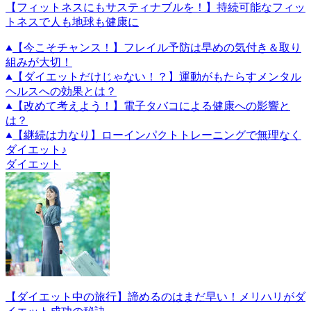
【フィットネスにもサスティナブルを！】持続可能なフィッ
トネスで人も地球も健康に
【今こそチャンス！】フレイル予防は早めの気付き＆取り
組みが大切！
【ダイエットだけじゃない！？】運動がもたらすメンタル
ヘルスへの効果とは？
【改めて考えよう！】電子タバコによる健康への影響と
は？
【継続は力なり】ローインパクトトレーニングで無理なく
ダイエット♪
ダイエット
【ダイエット中の旅行】諦めるのはまだ早い！メリハリがダ