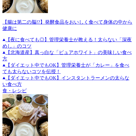
【腸は第二の脳!?】発酵食品をおいしく食べて身体の中から
健康に
【夜に食べても◎】管理栄養士が教える！太らない「深夜
めし」のコツ
【北海道産】真っ白な「ピュアホワイト」の美味しい食べ
方
【ダイエット中でもOK】管理栄養士が「カレー」を食べ
ても太らないコツを伝授！
【ダイエット中でもOK】インスタントラーメンの太らな
い食べ方
食・レシピ