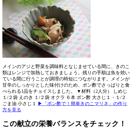
メインのアジと野菜を調味料となじませている間に、きのこ
類はレンジで加熱しておきましょう。残りの手順は魚を焼い
ている間に行うことが調理の時短につながります。メインが
甘辛のしっかりとした味付けのため、ポン酢でさっぱりと食
べられる1品をチョイスしました。 ▼材料（2人分） しめじ
１/２袋 えのき １/２袋 オクラ ６本 ポン酢 大さじ１・１/２
ごま油 小さじ１
▶「ポン酢で！簡単きのこマリネ」の作り
方を見る
この献立の栄養バランスをチェック！