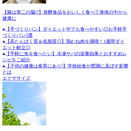
【腸は第二の脳!?】発酵食品をおいしく食べて身体の中から
健康に
【手づくりパン】ダイエット中でも食べやすい◎お手軽手
づくりパン5選
【高たんぱく質＆低脂質◎】鶏むね肉を満喫！1週間ダイ
エット献立◎
【手軽に魚を食べたい】冷凍サバの栄養効果とおすすめレ
シピをご紹介
【子供の健康は食育にあり!】学校給食が肥満に及ぼす影響
とは
エクササイズ