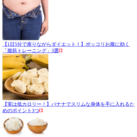
【1日5分で座りながらダイエット！】ポッコリお腹に効く
「腹筋トレーニング」3選
【実は低カロリー！】バナナでスリムな身体を手に入れるた
めのポイント3つ