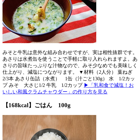
みそと牛乳は意外な組み合わせですが、実は相性抜群です。
あさりは水煮缶を使うことで手軽に取り入れられますよ。あ
さりの旨味たっぷりな汁物なので、みそ少なめでも美味しく
仕上がり、減塩につながります。 ▼材料（2人分） 葉ねぎ
2/3本 あさり缶詰（水煮） 1缶（汁ごと130g） 水 1/2カッ
プ みそ 大さじ1/2 牛乳 1/2カップ
▶「乳和食で減塩！お
いしい和風クラムチャウダー」の作り方を見る
【168kcal】ごはん 100g