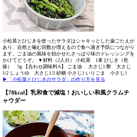
小松菜とひじきを使ったサラダはシャキッとした歯ごたえが
あり、自然と噛む回数が増えるので食べ過ぎ予防につながり
ます。ごま油の風味を効かせたさっぱり味のドレッシングを
かけてどうぞ。 ▼材料（2人分） 小松菜 1束 ひじき（乾
燥） 5g 【合わせ調味料A】 ごま油 大さじ1 酢 大さじ
1/2 しょうゆ 大さじ1/2 砂糖 小さじ1 いりごま 小さじ1
▶「小松菜とひじきのサラダ」の作り方を見る
【78kcal】乳和食で減塩！おいしい和風クラムチ
ャウダー