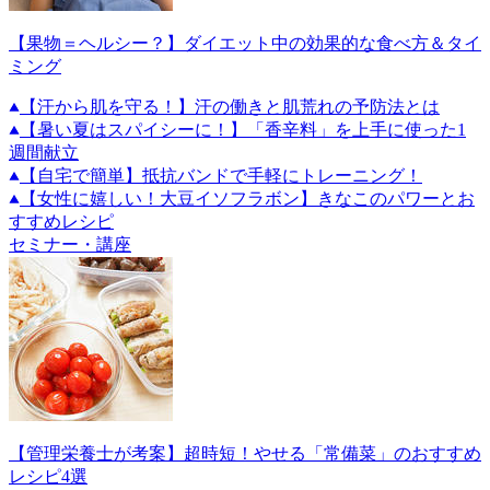
【果物＝ヘルシー？】ダイエット中の効果的な食べ方＆タイ
ミング
【汗から肌を守る！】汗の働きと肌荒れの予防法とは
【暑い夏はスパイシーに！】「香辛料」を上手に使った1
週間献立
【自宅で簡単】抵抗バンドで手軽にトレーニング！
【女性に嬉しい！大豆イソフラボン】きなこのパワーとお
すすめレシピ
セミナー・講座
【管理栄養士が考案】超時短！やせる「常備菜」のおすすめ
レシピ4選