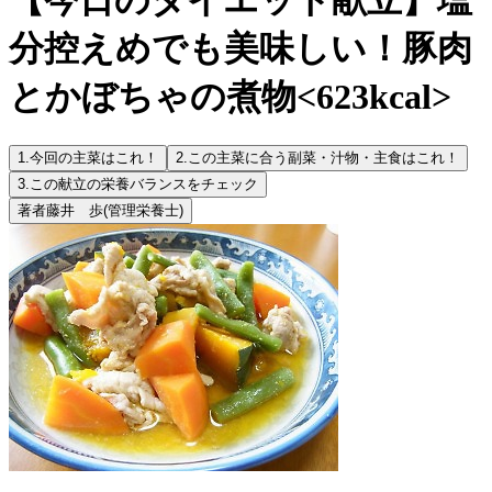
分控えめでも美味しい！豚肉
とかぼちゃの煮物<623kcal>
1.
今回の主菜はこれ！
2.
この主菜に合う副菜・汁物・主食はこれ！
3.
この献立の栄養バランスをチェック
著者
藤井 歩
(管理栄養士)