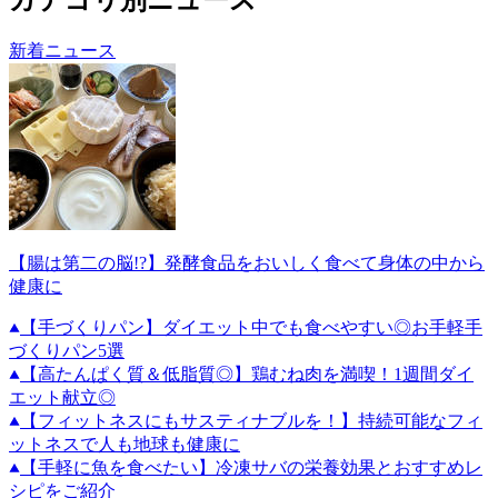
カテゴリ別ニュース
新着ニュース
【腸は第二の脳!?】発酵食品をおいしく食べて身体の中から
健康に
【手づくりパン】ダイエット中でも食べやすい◎お手軽手
づくりパン5選
【高たんぱく質＆低脂質◎】鶏むね肉を満喫！1週間ダイ
エット献立◎
【フィットネスにもサスティナブルを！】持続可能なフィ
ットネスで人も地球も健康に
【手軽に魚を食べたい】冷凍サバの栄養効果とおすすめレ
シピをご紹介