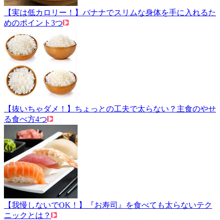
【実は低カロリー！】バナナでスリムな身体を手に入れるた
めのポイント3つ
【抜いちゃダメ！】ちょっとの工夫で太らない？主食のやせ
る食べ方4つ
【我慢しないでOK！】『お寿司』を食べても太らないテク
ニックとは？