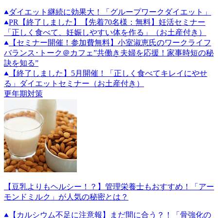
ダイエット継続に効果大！「グループワークダイエット」
PR
【終了しました】【先着70名様：無料】妊活セミナー
「正しく食べて、妊娠しやすい体を作る」（お土産付き）
【セミナー開催！参加費無料】小室淑恵氏のワークライフ
バランス･トーク＠カフェ”共働き夫婦を応援！家事時短の秘
訣を知る”
【終了しました】5月開催！「正しく食べてキレイにやせ
る」ダイエットセミナー（お土産付き）
更年期対策
【豆乳よりもヘルシー！？】管理栄養士もおすすめ！「アー
モンドミルク」が人気の秘密とは？
【カルシウム不足に注意報】まだ間に合う？！「骨強化の