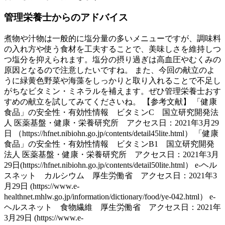
管理栄養士からのアドバイス
煮物や汁物は一般的に塩分量の多いメニューですが、調味料
の入れ方や使う食材を工夫することで、美味しさを維持しつ
つ塩分を抑えられます。塩分の摂り過ぎは高血圧やむくみの
原因となるので注意したいですね。 また、今回の献立のよ
うに緑黄色野菜や海藻をしっかりと取り入れることで不足し
がちなビタミン・ミネラルを補えます。ぜひ管理栄養士おす
すめの献立を試してみてくださいね。 【参考文献】 「健康
食品」の安全性・有効性情報 ビタミンC 国立研究開発法
人 医薬基盤・健康・栄養研究所 アクセス日：2021年3月29
日 （https://hfnet.nibiohn.go.jp/contents/detail45lite.html） 「健康
食品」の安全性・有効性情報 ビタミンB1 国立研究開発
法人 医薬基盤・健康・栄養研究所 アクセス日：2021年3月
29日(https://hfnet.nibiohn.go.jp/contents/detail50lite.html） e-ヘル
スネット カルシウム 厚生労働省 アクセス日：2021年3
月29日 (https://www.e-
healthnet.mhlw.go.jp/information/dictionary/food/ye-042.html） e-
ヘルスネット 食物繊維 厚生労働省 アクセス日：2021年
3月29日 (https://www.e-