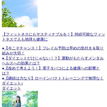
【フィットネスにもサスティナブルを！】持続可能なフィッ
トネスで人も地球も健康に
【今こそチャンス！】フレイル予防は早めの気付き＆取り
組みが大切！
【ダイエットだけじゃない！？】運動がもたらすメンタル
ヘルスへの効果とは？
【改めて考えよう！】電子タバコによる健康への影響と
は？
【継続は力なり】ローインパクトトレーニングで無理なく
ダイエット♪
ダイエット