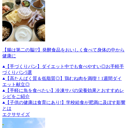
【腸は第二の脳!?】発酵食品をおいしく食べて身体の中から
健康に
【手づくりパン】ダイエット中でも食べやすい◎お手軽手
づくりパン5選
【高たんぱく質＆低脂質◎】鶏むね肉を満喫！1週間ダイ
エット献立◎
【手軽に魚を食べたい】冷凍サバの栄養効果とおすすめレ
シピをご紹介
【子供の健康は食育にあり!】学校給食が肥満に及ぼす影響
とは
エクササイズ