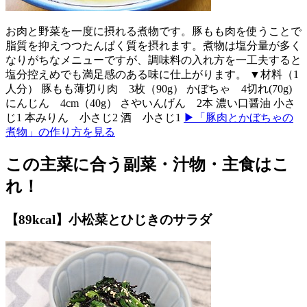
お肉と野菜を一度に摂れる煮物です。豚もも肉を使うことで
脂質を抑えつつたんぱく質を摂れます。煮物は塩分量が多く
なりがちなメニューですが、調味料の入れ方を一工夫すると
塩分控えめでも満足感のある味に仕上がります。 ▼材料（1
人分） 豚もも薄切り肉 3枚（90g） かぼちゃ 4切れ(70g)
にんじん 4cm（40g） さやいんげん 2本 濃い口醤油 小さ
じ1 本みりん 小さじ2 酒 小さじ1
▶「豚肉とかぼちゃの
煮物」の作り方を見る
この主菜に合う副菜・汁物・主食はこ
れ！
【89kcal】小松菜とひじきのサラダ