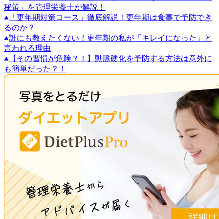
秘策」を管理栄養士が解説！
「更年期対策コース」徹底解説！更年期は食事で予防でき
るのか？
誰にも教えたくない！更年期の私が「キレイになった」と
言われる理由
【その習慣が危険？！】動脈硬化を予防する方法は意外に
も簡単だった？！