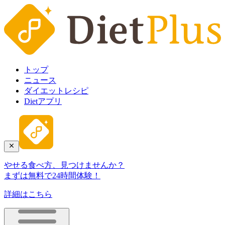
トップ
ニュース
ダイエットレシピ
Dietアプリ
やせる食べ方、見つけませんか？
まずは無料で24時間体験！
詳細はこちら