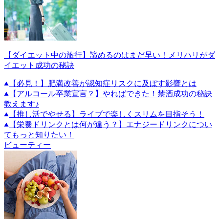
【ダイエット中の旅行】諦めるのはまだ早い！メリハリがダ
イエット成功の秘訣
【必見！】肥満改善が認知症リスクに及ぼす影響とは
【アルコール卒業宣言？】やればできた！禁酒成功の秘訣
教えます♪
【推し活でやせる】ライブで楽しくスリムを目指そう！
【栄養ドリンクとは何が違う？】エナジードリンクについ
てもっと知りたい！
ビューティー