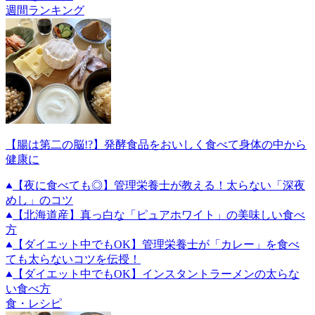
週間ランキング
【腸は第二の脳!?】発酵食品をおいしく食べて身体の中から
健康に
【夜に食べても◎】管理栄養士が教える！太らない「深夜
めし」のコツ
【北海道産】真っ白な「ピュアホワイト」の美味しい食べ
方
【ダイエット中でもOK】管理栄養士が「カレー」を食べ
ても太らないコツを伝授！
【ダイエット中でもOK】インスタントラーメンの太らな
い食べ方
食・レシピ