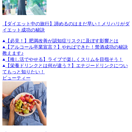
【ダイエット中の旅行】諦めるのはまだ早い！メリハリがダ
イエット成功の秘訣
【必見！】肥満改善が認知症リスクに及ぼす影響とは
【アルコール卒業宣言？】やればできた！禁酒成功の秘訣
教えます♪
【推し活でやせる】ライブで楽しくスリムを目指そう！
【栄養ドリンクとは何が違う？】エナジードリンクについ
てもっと知りたい！
ビューティー