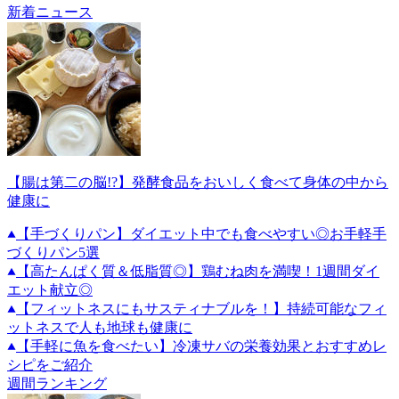
新着ニュース
【腸は第二の脳!?】発酵食品をおいしく食べて身体の中から
健康に
【手づくりパン】ダイエット中でも食べやすい◎お手軽手
づくりパン5選
【高たんぱく質＆低脂質◎】鶏むね肉を満喫！1週間ダイ
エット献立◎
【フィットネスにもサスティナブルを！】持続可能なフィ
ットネスで人も地球も健康に
【手軽に魚を食べたい】冷凍サバの栄養効果とおすすめレ
シピをご紹介
週間ランキング