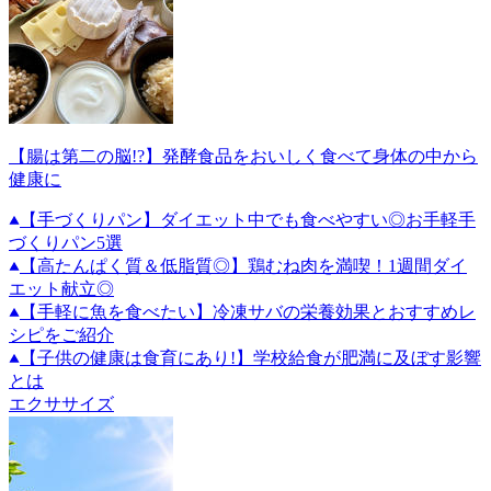
【腸は第二の脳!?】発酵食品をおいしく食べて身体の中から
健康に
【手づくりパン】ダイエット中でも食べやすい◎お手軽手
づくりパン5選
【高たんぱく質＆低脂質◎】鶏むね肉を満喫！1週間ダイ
エット献立◎
【手軽に魚を食べたい】冷凍サバの栄養効果とおすすめレ
シピをご紹介
【子供の健康は食育にあり!】学校給食が肥満に及ぼす影響
とは
エクササイズ