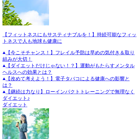
【フィットネスにもサスティナブルを！】持続可能なフィッ
トネスで人も地球も健康に
【今こそチャンス！】フレイル予防は早めの気付き＆取り
組みが大切！
【ダイエットだけじゃない！？】運動がもたらすメンタル
ヘルスへの効果とは？
【改めて考えよう！】電子タバコによる健康への影響と
は？
【継続は力なり】ローインパクトトレーニングで無理なく
ダイエット♪
ダイエット