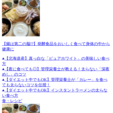
【腸は第二の脳!?】発酵食品をおいしく食べて身体の中から
健康に
【北海道産】真っ白な「ピュアホワイト」の美味しい食べ
方
【夜に食べても◎】管理栄養士が教える！太らない「深夜
めし」のコツ
【ダイエット中でもOK】管理栄養士が「カレー」を食べ
ても太らないコツを伝授！
【ダイエット中でもOK】インスタントラーメンの太らな
い食べ方
食・レシピ