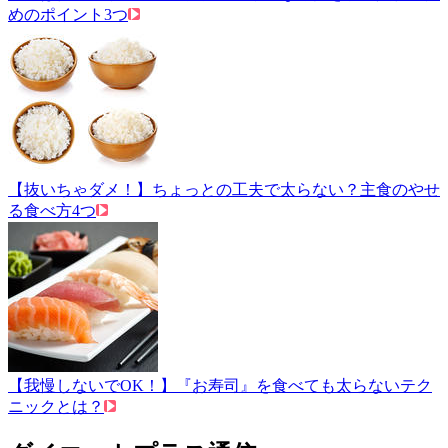
めのポイント3つ
【抜いちゃダメ！】ちょっとの工夫で太らない？主食のやせ
る食べ方4つ
【我慢しないでOK！】『お寿司』を食べても太らないテク
ニックとは？