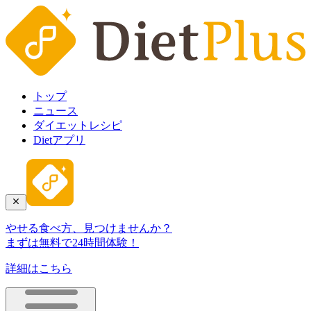
トップ
ニュース
ダイエットレシピ
Dietアプリ
やせる食べ方、見つけませんか？
まずは無料で24時間体験！
詳細はこちら