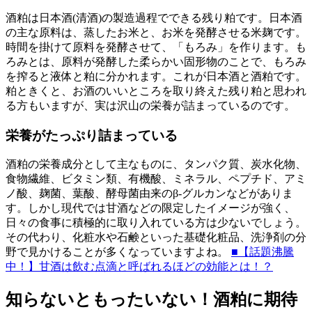
酒粕は日本酒(清酒)の製造過程でできる残り粕です。日本酒
の主な原料は、蒸したお米と、お米を発酵させる米麹です。
時間を掛けて原料を発酵させて、「もろみ」を作ります。も
ろみとは、原料が発酵した柔らかい固形物のことで、もろみ
を搾ると液体と粕に分かれます。これが日本酒と酒粕です。
粕ときくと、お酒のいいところを取り終えた残り粕と思われ
る方もいますが、実は沢山の栄養が詰まっているのです。
栄養がたっぷり詰まっている
酒粕の栄養成分として主なものに、タンパク質、炭水化物、
食物繊維、ビタミン類、有機酸、ミネラル、ペプチド、アミ
ノ酸、麹菌、葉酸、酵母菌由来のβ-グルカンなどがありま
す。しかし現代では甘酒などの限定したイメージが強く、
日々の食事に積極的に取り入れている方は少ないでしょう。
その代わり、化粧水や石鹸といった基礎化粧品、洗浄剤の分
野で見かけることが多くなっていますよね。
■【話題沸騰
中！】甘酒は飲む点滴と呼ばれるほどの効能とは！？
知らないともったいない！酒粕に期待