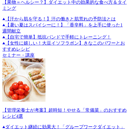
【果物＝ヘルシー？】ダイエット中の効果的な食べ方＆タイ
ミング
【汗から肌を守る！】汗の働きと肌荒れの予防法とは
【暑い夏はスパイシーに！】「香辛料」を上手に使った1
週間献立
【自宅で簡単】抵抗バンドで手軽にトレーニング！
【女性に嬉しい！大豆イソフラボン】きなこのパワーとお
すすめレシピ
セミナー・講座
【管理栄養士が考案】超時短！やせる「常備菜」のおすすめ
レシピ4選
ダイエット継続に効果大！「グループワークダイエット」