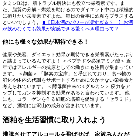
タミンB2は、肌トラブル解決にも役立つ栄養素です。ま
た、脂質の分解・燃焼を助けるのでダイエット中には積極的
に摂りたい栄養素ですよね。毎日の食事に酒粕をプラスする
といいでしょう。
■【日本酒のパワーが凄すぎる？！】お酒
が飲めなくても効果が実感できる驚くべき理由って？
他にも様々な効果が期待できる！
健康や美容、ダイエット効果が期待できる栄養素がたっぷり
と詰まっているんですよ！ ＜ペプチドや必須アミノ酸＞ 近
年ではアレルギーの抗原としての働きにも注目が集まってい
ます。 ＜麹菌＞ 「酵素の宝庫」と呼ばれており、食べ物の
消化や体内の代謝をサポートするために欠かせない栄養素と
考えられています。 ＜酵母菌由来のβ-グルカン＞ 疫力をア
ップしてガンを抑制する効果があると言われています。 他
にも、コラーゲンを作る細胞の増殖を促進する「セラミド」
など、酒粕には沢山の成分が含まれています。
酒粕を生活習慣に取り入れよう
沸騰させてアルコールを飛ばせば、家族みんなが