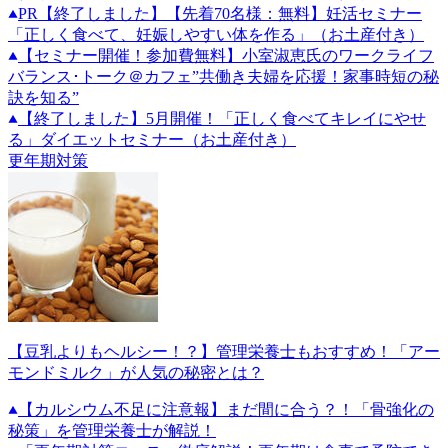
PR
【終了しました】【先着70名様：無料】妊活セミナー
「正しく食べて、妊娠しやすい体を作る」（お土産付き）
【セミナー開催！参加費無料】小室淑恵氏のワークライフ
バランス･トーク＠カフェ”共働き夫婦を応援！家事時短の秘
訣を知る”
【終了しました】5月開催！「正しく食べてキレイにやせ
る」ダイエットセミナー（お土産付き）
更年期対策
【豆乳よりもヘルシー！？】管理栄養士もおすすめ！「アー
モンドミルク」が人気の秘密とは？
【カルシウム不足に注意報】まだ間に合う？！「骨強化の
秘策」を管理栄養士が解説！