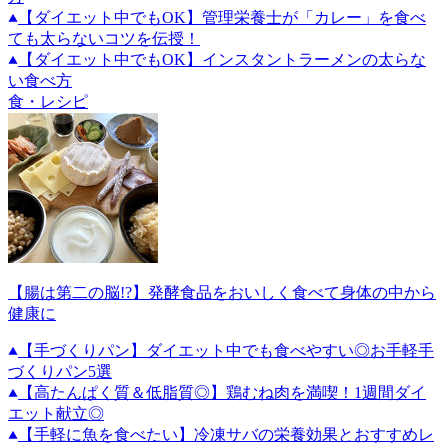
【ダイエット中でもOK】管理栄養士が「カレー」を食べ
ても太らないコツを伝授！
【ダイエット中でもOK】インスタントラーメンの太らな
い食べ方
食・レシピ
【腸は第二の脳!?】発酵食品をおいしく食べて身体の中から
健康に
【手づくりパン】ダイエット中でも食べやすい◎お手軽手
づくりパン5選
【高たんぱく質＆低脂質◎】鶏むね肉を満喫！1週間ダイ
エット献立◎
【手軽に魚を食べたい】冷凍サバの栄養効果とおすすめレ