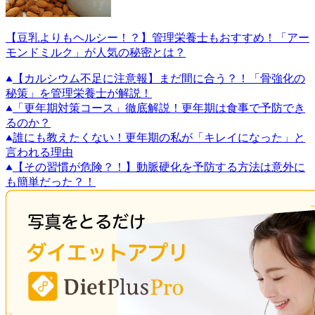
【豆乳よりもヘルシー！？】管理栄養士もおすすめ！「アー
モンドミルク」が人気の秘密とは？
【カルシウム不足に注意報】まだ間に合う？！「骨強化の
秘策」を管理栄養士が解説！
「更年期対策コース」徹底解説！更年期は食事で予防でき
るのか？
誰にも教えたくない！更年期の私が「キレイになった」と
言われる理由
【その習慣が危険？！】動脈硬化を予防する方法は意外に
も簡単だった？！