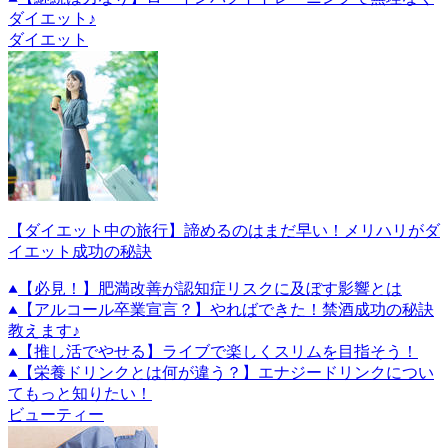
ダイエット♪
ダイエット
【ダイエット中の旅行】諦めるのはまだ早い！メリハリがダ
イエット成功の秘訣
【必見！】肥満改善が認知症リスクに及ぼす影響とは
【アルコール卒業宣言？】やればできた！禁酒成功の秘訣
教えます♪
【推し活でやせる】ライブで楽しくスリムを目指そう！
【栄養ドリンクとは何が違う？】エナジードリンクについ
てもっと知りたい！
ビューティー