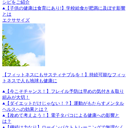
シピをご紹介
【子供の健康は食育にあり!】学校給食が肥満に及ぼす影響
とは
エクササイズ
【フィットネスにもサスティナブルを！】持続可能なフィッ
トネスで人も地球も健康に
【今こそチャンス！】フレイル予防は早めの気付き＆取り
組みが大切！
【ダイエットだけじゃない！？】運動がもたらすメンタル
ヘルスへの効果とは？
【改めて考えよう！】電子タバコによる健康への影響と
は？
【継続は力なり】ローインパクトトレーニングで無理なく