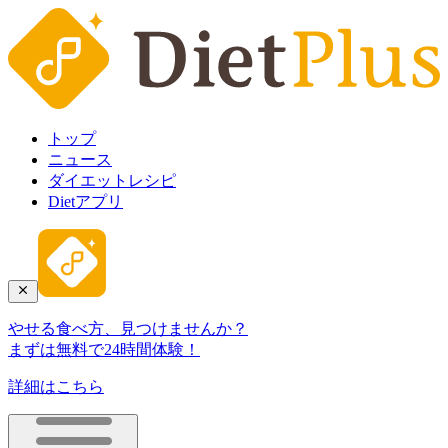
トップ
ニュース
ダイエットレシピ
Dietアプリ
やせる食べ方、見つけませんか？
まずは無料で24時間体験！
詳細はこちら