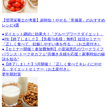
【管理栄養士が考案】超時短！やせる「常備菜」のおすすめ
レシピ4選
ダイエット継続に効果大！「グループワークダイエット」
PR
【終了しました】【先着70名様：無料】妊活セミナー
「正しく食べて、妊娠しやすい体を作る」（お土産付き）
【セミナー開催！参加費無料】小室淑恵氏のワークライフ
バランス･トーク＠カフェ”共働き夫婦を応援！家事時短の秘
訣を知る”
【終了しました】5月開催！「正しく食べてキレイにやせ
る」ダイエットセミナー（お土産付き）
更年期対策