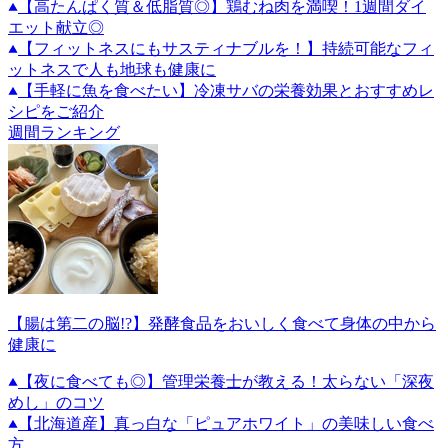
【高たんぱく質＆低脂質◎】鶏むね肉を満喫！1週間ダイ
エット献立◎
【フィットネスにもサスティナブルを！】持続可能なフィ
ットネスで人も地球も健康に
【手軽に魚を食べたい】冷凍サバの栄養効果とおすすめレ
シピをご紹介
週間ランキング
【腸は第二の脳!?】発酵食品をおいしく食べて身体の中から
健康に
【夜に食べても◎】管理栄養士が教える！太らない「深夜
めし」のコツ
【北海道産】真っ白な「ピュアホワイト」の美味しい食べ
方