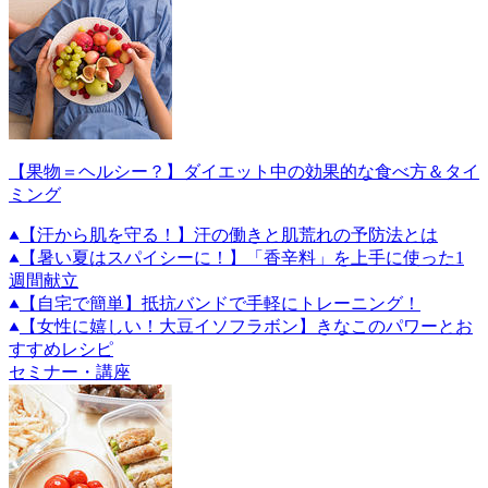
【果物＝ヘルシー？】ダイエット中の効果的な食べ方＆タイ
ミング
【汗から肌を守る！】汗の働きと肌荒れの予防法とは
【暑い夏はスパイシーに！】「香辛料」を上手に使った1
週間献立
【自宅で簡単】抵抗バンドで手軽にトレーニング！
【女性に嬉しい！大豆イソフラボン】きなこのパワーとお
すすめレシピ
セミナー・講座