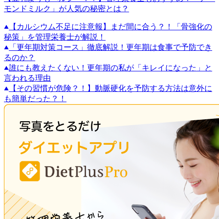
モンドミルク」が人気の秘密とは？
【カルシウム不足に注意報】まだ間に合う？！「骨強化の
秘策」を管理栄養士が解説！
「更年期対策コース」徹底解説！更年期は食事で予防でき
るのか？
誰にも教えたくない！更年期の私が「キレイになった」と
言われる理由
【その習慣が危険？！】動脈硬化を予防する方法は意外に
も簡単だった？！