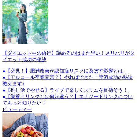
【ダイエット中の旅行】諦めるのはまだ早い！メリハリがダ
イエット成功の秘訣
【必見！】肥満改善が認知症リスクに及ぼす影響とは
【アルコール卒業宣言？】やればできた！禁酒成功の秘訣
教えます♪
【推し活でやせる】ライブで楽しくスリムを目指そう！
【栄養ドリンクとは何が違う？】エナジードリンクについ
てもっと知りたい！
ビューティー