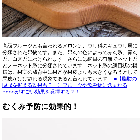
高級フルーツとも言われるメロンは、ウリ科のキュウリ属に
分類された果物です。また、果肉の色によって赤肉系、青肉
系、白肉系にわけられます。さらには網目の有無でネット系
とノーネット系に分類されています。ネット系の網目状の模
様は、果実の成育中に果肉が果皮よりも大きくなろうとして
果皮がひび割れる現象であると言われています。
■【脂肪の
吸収を抑える効果も？！】フルーツや飲み物に含まれる
○○○○がすごい効果を発揮する？！
むくみ予防に効果的！