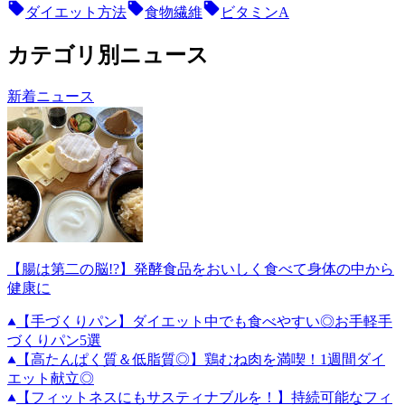
ダイエット方法
食物繊維
ビタミンA
カテゴリ別ニュース
新着ニュース
【腸は第二の脳!?】発酵食品をおいしく食べて身体の中から
健康に
【手づくりパン】ダイエット中でも食べやすい◎お手軽手
づくりパン5選
【高たんぱく質＆低脂質◎】鶏むね肉を満喫！1週間ダイ
エット献立◎
【フィットネスにもサスティナブルを！】持続可能なフィ