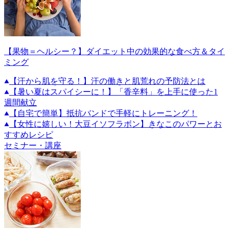
【果物＝ヘルシー？】ダイエット中の効果的な食べ方＆タイ
ミング
【汗から肌を守る！】汗の働きと肌荒れの予防法とは
【暑い夏はスパイシーに！】「香辛料」を上手に使った1
週間献立
【自宅で簡単】抵抗バンドで手軽にトレーニング！
【女性に嬉しい！大豆イソフラボン】きなこのパワーとお
すすめレシピ
セミナー・講座