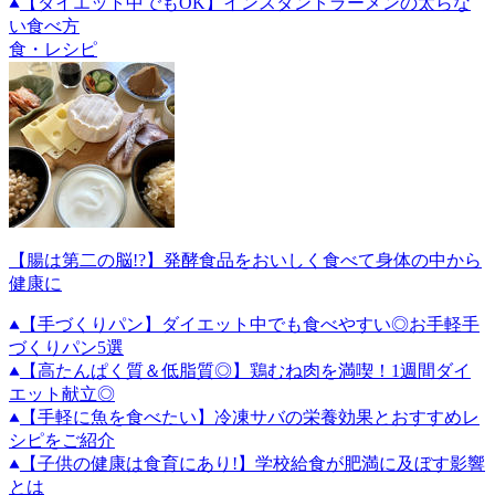
【ダイエット中でもOK】インスタントラーメンの太らな
い食べ方
食・レシピ
【腸は第二の脳!?】発酵食品をおいしく食べて身体の中から
健康に
【手づくりパン】ダイエット中でも食べやすい◎お手軽手
づくりパン5選
【高たんぱく質＆低脂質◎】鶏むね肉を満喫！1週間ダイ
エット献立◎
【手軽に魚を食べたい】冷凍サバの栄養効果とおすすめレ
シピをご紹介
【子供の健康は食育にあり!】学校給食が肥満に及ぼす影響
とは