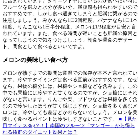
に含まれています。ダイエット中に甘いものが食べたい時に
フルーツを選ぶと水分が多い分、満腹感も得られやすいので
おすすめです。しかし食べ過ぎてしまうと肥満に繋がるので
注意しましょう。みかんなら1日2個程度、バナナなら1日1本
程度、りんごなら1日半分程度、メロンは1/3程度が目安と言
われています。また、食べる時間が遅いことも肥満の原因と
なってしまうので気をつけましょう。朝食や昼食のデザー
ト、間食として食べるといいですよ。
メロンの美味しい食べ方
メロンが熟すまでの期間は常温での保存が基本と言われてい
ます。冷やすタイミングは食べる直前がおすすめです。なぜ
なら、果物の糖分には、果糖やショ糖などを含みます。この
中でも果糖には冷やすと甘くなるのですが、ショ糖にはそれ
がないと言います。りんごや梨、ブドウなどは果糖を多く含
むので冷やしたほうが甘く感じますが、ショ糖を多く含むメ
ロンは、冷やしても差ほどかわらないでしょう。メロンを美
味しく食べるポイントは冷やしすぎないことです。
■【見た
目マイナス3kg？！】南国のフルーツ「マンゴー」から得ら
れる抜群のダイエット効果とは？