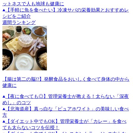
ットネスで人も地球も健康に
【手軽に魚を食べたい】冷凍サバの栄養効果とおすすめレ
シピをご紹介
週間ランキング
【腸は第二の脳!?】発酵食品をおいしく食べて身体の中から
健康に
【夜に食べても◎】管理栄養士が教える！太らない「深夜
めし」のコツ
【北海道産】真っ白な「ピュアホワイト」の美味しい食べ
方
【ダイエット中でもOK】管理栄養士が「カレー」を食べ
ても太らないコツを伝授！