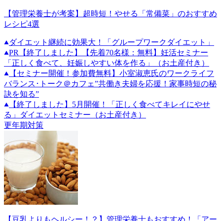
【管理栄養士が考案】超時短！やせる「常備菜」のおすすめ
レシピ4選
ダイエット継続に効果大！「グループワークダイエット」
PR
【終了しました】【先着70名様：無料】妊活セミナー
「正しく食べて、妊娠しやすい体を作る」（お土産付き）
【セミナー開催！参加費無料】小室淑恵氏のワークライフ
バランス･トーク＠カフェ”共働き夫婦を応援！家事時短の秘
訣を知る”
【終了しました】5月開催！「正しく食べてキレイにやせ
る」ダイエットセミナー（お土産付き）
更年期対策
【豆乳よりもヘルシー！？】管理栄養士もおすすめ！「アー