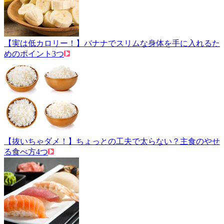
【実は低カロリー！】バナナでスリムな身体を手に入れるた
めのポイント3つ
【抜いちゃダメ！】ちょっとの工夫で太らない？主食のやせ
る食べ方4つ