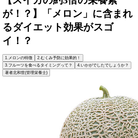
が！？】「メロン」に含まれ
るダイエット効果がスゴ
イ！？
1.
メロンの特徴
2.
むくみ予防に効果的！
3.
フルーツを食べるタイミングって？
4.
いかがでしたでしょうか？
著者
北和世
(管理栄養士)